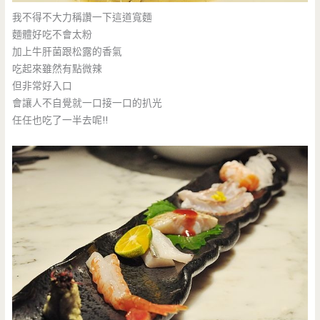
我不得不大力稱讚一下這道寬麵
麵體好吃不會太粉
加上牛肝菌跟松露的香氣
吃起來雖然有點微辣
但非常好入口
會讓人不自覺就一口接一口的扒光
任任也吃了一半去呢!!