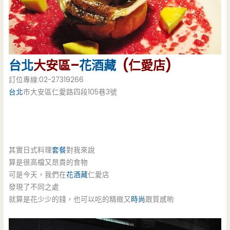
台北
大安區–
花酒藏
(仁愛店)
訂位專線:02-27319266
台北
市大安區仁愛路四段105巷3號
其實日式料理
套餐
對我來說
算是很高檔又昂貴的食物
可是今天，我們在
花酒藏
仁愛店
發現了不同之處
就算是花少少的錢，也可以吃的精緻又
時尚
跟質感喲