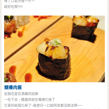
嘆了口氣分我一片~~
超好吃啊!!!!!
鰭邊肉握
這個也是花酒藏的招牌
一吃下去，鰭邊肉就在嘴裡化掉了
它真的給我化掉了~我想分一口給阿良都沒辦法啊~~~