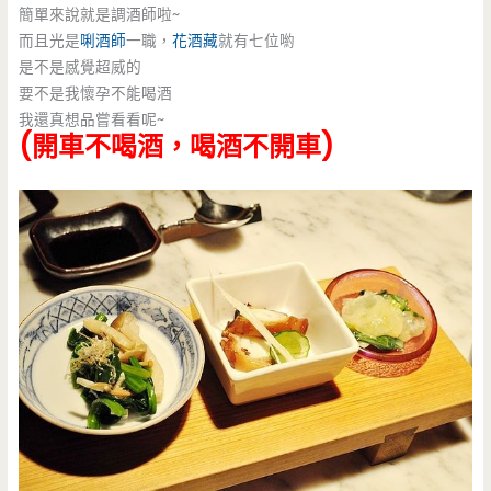
簡單來說就是調酒師啦~
而且光是
唎酒師
一職，
花酒藏
就有七位喲
是不是感覺超威的
要不是我懷孕不能喝酒
我還真想品嘗看看呢~
(開車不喝酒，喝酒不開車)