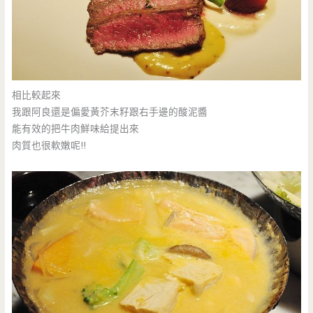
相比較起來
我跟阿良還是偏愛黃芥末籽跟右手邊的酸泥醬
能有效的把牛肉鮮味給提出來
肉質也很軟嫩呢!!