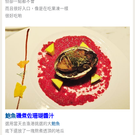
但卻一點都不會
而且很好入口，像是在吃果凍一樣
很好吃喲
鮑魚
磯煮佐珊瑚醬汁
選用當天去渔港挑選的大
鮑魚
底下還放了一塊熬煮透頂的地瓜