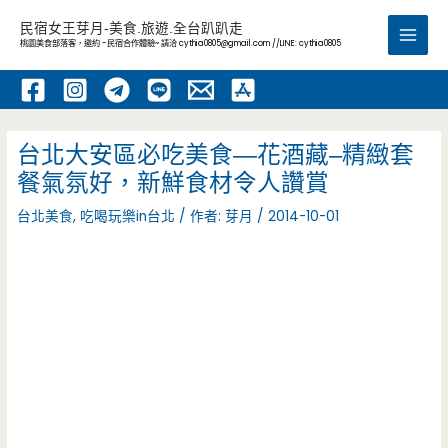
跳
民宿女王芽月-美食.旅遊.全台趴趴走
至
桃園美食部落客，邀約 -民宿合作體驗~ 請洽
cythia0805@gmail.com
//LINE: cythia0805
Main
主
要
Men
內
容
台北大安區必吃美食—花酒藏–精緻套
餐氣氛好，新鮮食材令人讚賞
台北美食
,
吃喝玩樂in台北
/ 作者:
芽月
/
2014-10-01