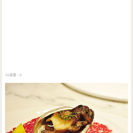
TG按讚：0