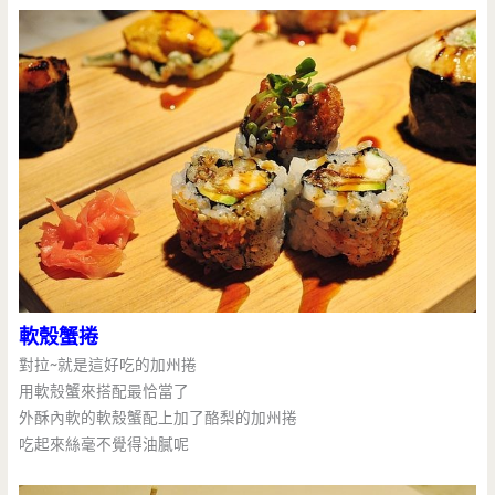
軟殼蟹捲
對拉~就是這好吃的加州捲
用軟殼蟹來搭配最恰當了
外酥內軟的軟殼蟹配上加了酪梨的加州捲
吃起來絲毫不覺得油膩呢