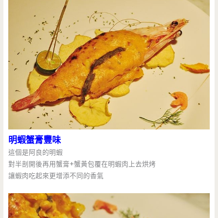
明蝦蟹膏豐味
這個是阿良的明蝦
對半剖開後再用蟹膏+蟹黃包覆在明蝦肉上去烘烤
讓蝦肉吃起來更增添不同的香氣