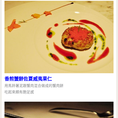
香煎蟹餅佐夏威夷果仁
用馬鈴薯泥跟蟹肉混合做成的蟹肉餅
吃起來頗有飽足感