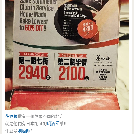
花酒藏
還有一個與眾不同的地方
就是他們有日本認証的
唎酒師
哦!!
什麼是
唎酒師
?