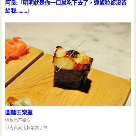
阿良:「明明就是你一口就吃下去了，連飯粒都沒留
給我………」
圓鱈田樂握
這款也不錯吃
但肉質就比較紮實了些