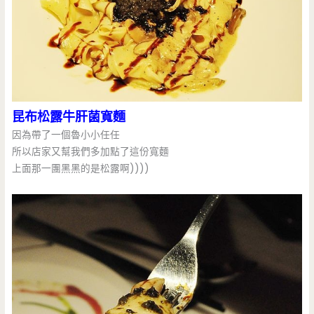
昆布松露牛肝菌寬麵
因為帶了一個魯小小任任
所以店家又幫我們多加點了這份寬麵
上面那一團黑黑的是松露啊))))