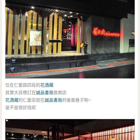
位在仁愛路四段的
花酒藏
其實大目標訂在
誠品書局
敦南店
花酒藏
的仁愛店就在
誠品書局
的後面巷子喲~
是不是很好找呢