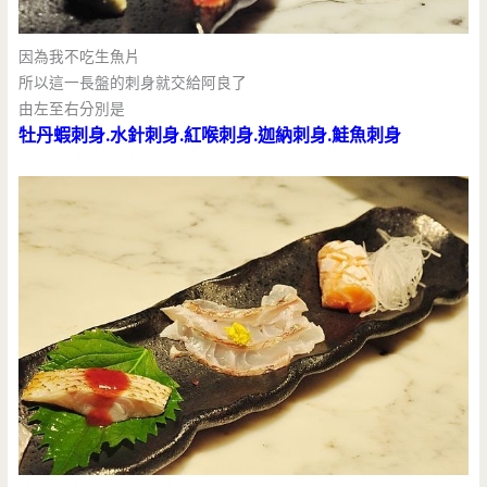
因為我不吃生魚片
所以這一長盤的刺身就交給阿良了
由左至右分別是
牡丹蝦刺身.水針刺身.紅喉刺身.迦納刺身.鮭魚刺身