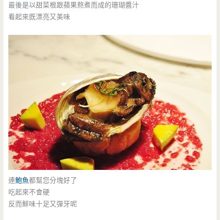
最後是以甜菜根跟蘋果熬煮而成的珊瑚醬汁
看起來既漂亮又美味
連
鮑魚
都幫您分塊好了
吃起來不會硬
反而鮮味十足又彈牙呢