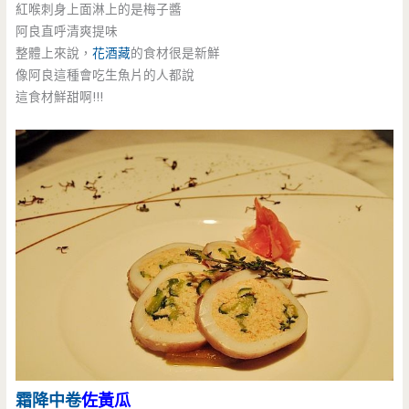
紅喉刺身上面淋上的是梅子醬
阿良直呼清爽提味
整體上來說，
花酒藏
的食材很是新鮮
像阿良這種會吃生魚片的人都說
這食材鮮甜啊!!!
霜降中卷
佐黃瓜