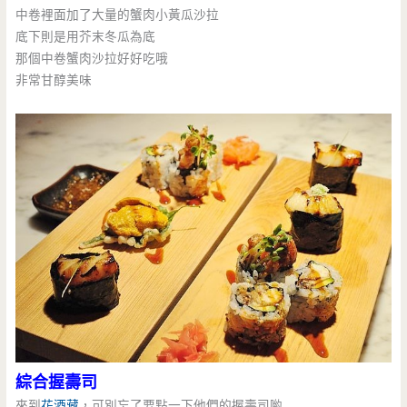
中卷裡面加了大量的蟹肉小黃瓜沙拉
底下則是用芥末冬瓜為底
那個中卷蟹肉沙拉好好吃哦
非常甘醇美味
綜合握壽司
來到
花酒藏
，可別忘了要點一下他們的握壽司喲