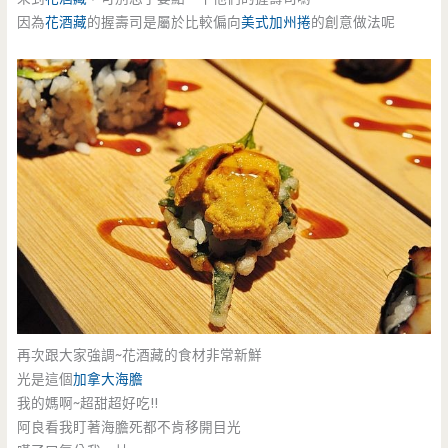
因為
花酒藏
的握壽司是屬於比較偏向
美式加州捲
的創意做法呢
再次跟大家強調~花酒藏的食材非常新鮮
光是這個
加拿大海膽
我的媽啊~超甜超好吃!!
阿良看我盯著海膽死都不肯移開目光