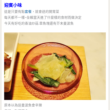
迎賓小味
這是只要有點
套餐
，就會送的開胃菜
每天都不一樣~全賴當天進了什麼樣的食材而做決定
今天有好吃的香油炒菇.章魚塊還有芥末曼波魚
原本以為這曼波魚會辛辣