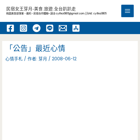
跳
民宿女王芽月-美食.旅遊.全台趴趴走
至
桃園美食部落客，邀約 -民宿合作體驗~ 請洽
cythia0805@gmail.com
//LINE: cythia0805
Main
主
要
Men
內
容
「公告」最近心情
心情手札
/ 作者:
芽月
/
2008-06-12