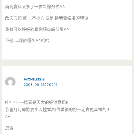
南商會科又多了一位新嫁娘啦^^
改天假如.萬一.不小心.要是.換我要結婚的時後
我就可以好好的跟你請益請益啦^^
不過……應該還久^^哈哈
MICHELLE212
2008-06-1207:02:12
哇哇哇~~~這真是天大的好消息耶!!
恭喜月月即將要步入禮堂,相信婚後的妳一定會更幸福的!!
^^
思微