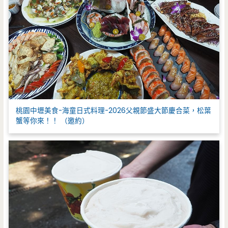
桃園中壢美食-海童日式料理-2026父親節盛大節慶合菜，松葉
蟹等你來！！ （邀約）