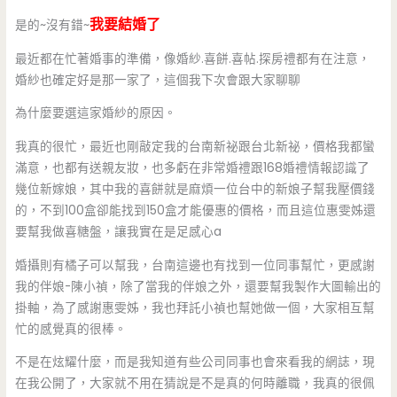
我要結婚了
是的~沒有錯~
最近都在忙著婚事的準備，像婚紗.喜餅.喜帖.探房禮都有在注意，
婚紗也確定好是那一家了，這個我下次會跟大家聊聊
為什麼要選這家婚紗的原因。
我真的很忙，最近也剛敲定我的台南新祕跟台北新祕，價格我都蠻
滿意，也都有送親友妝，也多虧在非常婚禮跟168婚禮情報認識了
幾位新嫁娘，其中我的喜餅就是麻煩一位台中的新娘子幫我壓價錢
的，不到100盒卻能找到150盒才能優惠的價格，而且這位惠雯姊還
要幫我做喜糖盤，讓我實在是足感心a
婚攝則有橘子可以幫我，台南這邊也有找到一位同事幫忙，更感謝
我的伴娘-陳小禎，除了當我的伴娘之外，還要幫我製作大圖輸出的
掛軸，為了感謝惠雯姊，我也拜託小禎也幫她做一個，大家相互幫
忙的感覺真的很棒。
不是在炫耀什麼，而是我知道有些公司同事也會來看我的網誌，現
在我公開了，大家就不用在猜說是不是真的何時離職，我真的很佩