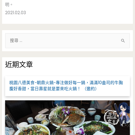
明。
2021.02.03
搜
尋
關
鍵
近期文章
字
:
桃園八德美食-朝鼎火鍋-專注做好每一鍋，滿滿10盎司的牛胸
腹好香甜，當日壽星就是要來吃火鍋！ （邀約）