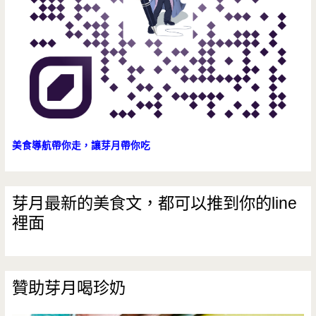
美食導航帶你走，讓芽月帶你吃
芽月最新的美食文，都可以推到你的line
裡面
贊助芽月喝珍奶