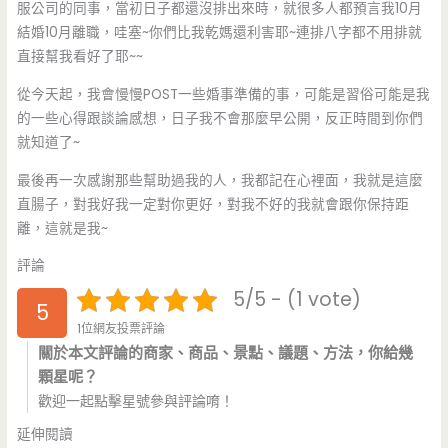
服公司的同事，當初日子都還沒排出來時，就很多人都預言我10月
結婚10月離職，哇塞~你們比我乾媽還利害耶~連排八字都不用排就
直接幫我看好了耶~~
從今天起，我會慢慢POST一些婚事準備的事，可能是習俗可能是我
的一些心得跟談論感想，日子我不會那麼早公開，反正時間到你們
就知道了~
最後再一次感謝那些幫助過我的人，我都記在心裡面，我就是這麼
直腸子，對我好我一定對你更好，對我不好的我就會跟你保持距
離，這就是我~
評論
5/5 - (1 vote)
5
1位網友投票評論
關於本文評論的商家、商品、景點、議題、方法，你給幾
顆星呢？
歡迎一起點擊星號參與評論唷！
延伸閱讀