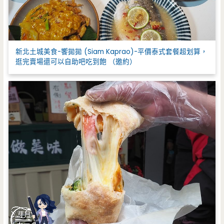
新北土城美食-饗拋拋 (Siam Kaprao)-平價泰式套餐超划算，
逛完賣場還可以自助吧吃到飽 （邀約）