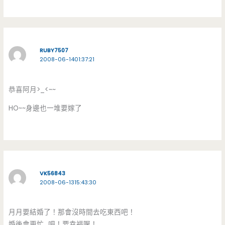
RUBY7507
2008-06-1401:37:21
恭喜阿月>_<~~
HO~~身邊也一堆要嫁了
VK56843
2008-06-1315:43:30
月月要結婚了！那會沒時間去吃東西吧！
婚後會更忙…吧！要幸福喔！