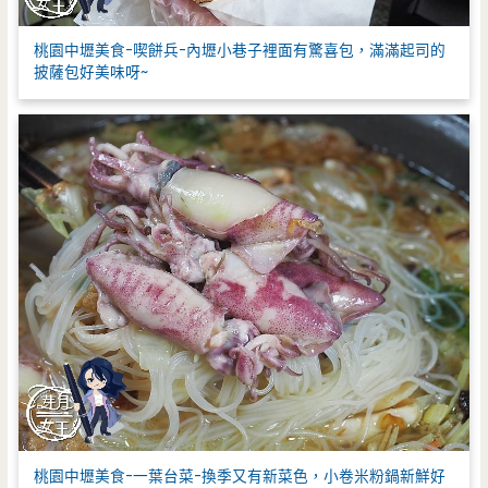
桃園中壢美食-喫餅兵-內壢小巷子裡面有驚喜包，滿滿起司的
披薩包好美味呀~
桃園中壢美食-一葉台菜-換季又有新菜色，小卷米粉鍋新鮮好