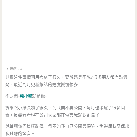
TG按讚：0
其實這件事情阿月考慮了很久，要說還是不說?很多朋友都有點懷
疑，最近阿月更新網誌的速度變慢很多
不要閃~
嚕小熊
就是你~
後來跟小綠長談了很久，到底要不要公開，阿月也考慮了很多因
素，反觀看看現在公司大家都在傳言我就要離職了
與其讓你們這樣亂傳，倒不如我自己公開最保險，免得屆時又傳出
多難聽的謠言。