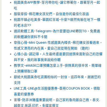
桃園美食APP教學-芽月帶你吃-讓它帶著你，跟著芽月一起
吃
服裝穿搭-棉花糖女孩兒們，自信是你的最佳化妝品
桃園平鎮必吃美食-華園紅豆城-什麼?!居然有躲在地下一樓
的老冰店??
通訊軟體工具-Telegram-為什麼要從LINE轉到TG，免費通
訊軟體讓你資料不卡關
穿搭心得-Mini Queen 性感甜美內睡衣-棉花糖女孩看過來，
性感又漂亮的內在美，愛自己就從現在開始 （邀約）
心情小品-請記得，人生最終還是要回過頭來面對自己的恐懼
與不安，我的故事我來說給你聽
教學文-eMASK口罩預購怎麼上手-排隊真的很辛苦，簡單線
上預購領取口罩
獻給大桃園美食吃貨團粉絲的一封信，這四年來，謝謝您的
支持
LINE工具-LINE@生活圈優惠券-善用COUPON BOOK，領取
喜愛的優惠券
宣導-防非洲豬瘟重要說明，自己家的魯肉飯自己救，泰文.
越南文.英語.印尼，多國宣導文