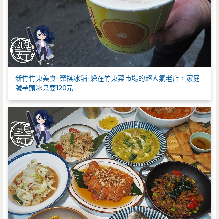
新竹竹東美食-榮祺冰舖-躲在竹東菜市場的超人氣老店，家庭
號芋頭冰只要120元