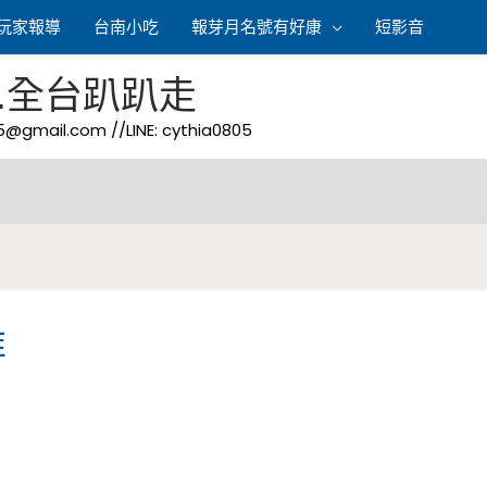
玩家報導
台南小吃
報芽月名號有好康
短影音
.全台趴趴走
05@gmail.com
//LINE: cythia0805
堆