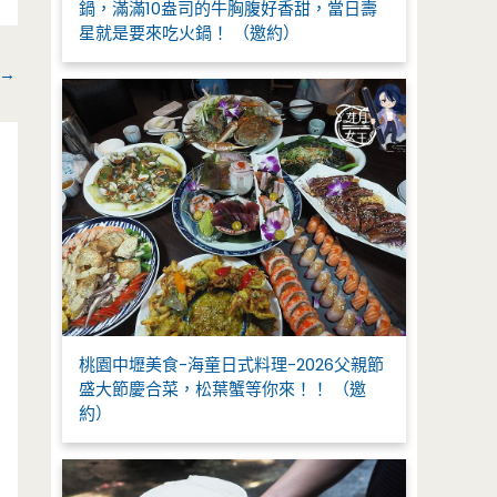
鍋，滿滿10盎司的牛胸腹好香甜，當日壽
星就是要來吃火鍋！ （邀約）
→
桃園中壢美食-海童日式料理-2026父親節
盛大節慶合菜，松葉蟹等你來！！ （邀
約）