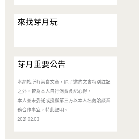
來找芽月玩
芽月重要公告
本網站所有美食文章，除了邀約文會特別註記
之外，皆為本人自行消費食記心得。
本人並未委託或授權第三方以本人名義洽談業
務合作事宜，特此聲明。
2021.02.03