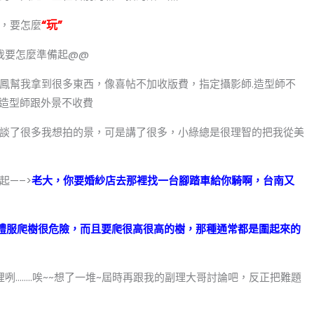
“玩”
，要怎麼
我要怎麼準備起@@
鳳幫我拿到很多東西，像喜帖不加收版費，指定攝影師.造型師不
有造型師跟外景不收費
談了很多我想拍的景，可是講了很多，小綠總是很理智的把我從美
起—–>
老大，你要婚紗店去那裡找一台腳踏車給你騎啊，台南又
禮服爬樹很危險，而且要爬很高很高的樹，那種通常都是圍起來的
裡咧……..唉~~想了一堆~屆時再跟我的副理大哥討論吧，反正把難題