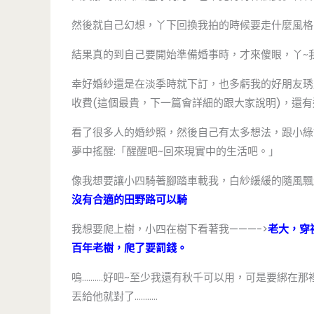
然後就自己幻想，丫下回換我拍的時候要走什麼風格
結果真的到自己要開始準備婚事時，才來傻眼，丫~
幸好婚紗還是在淡季時就下訂，也多虧我的好朋友琇
收費(這個最貴，下一篇會詳細的跟大家說明)，還
看了很多人的婚紗照，然後自己有太多想法，跟小綠
夢中搖醒:「醒醒吧~回來現實中的生活吧。」
像我想要讓小四騎著腳踏車載我，白紗緩緩的隨風飄
沒有合適的田野路可以騎
我想要爬上樹，小四在樹下看著我———->
老大，穿
百年老樹，爬了要罰錢。
嗚……….好吧~至少我還有秋千可以用，可是要綁在那
丟給他就對了………..