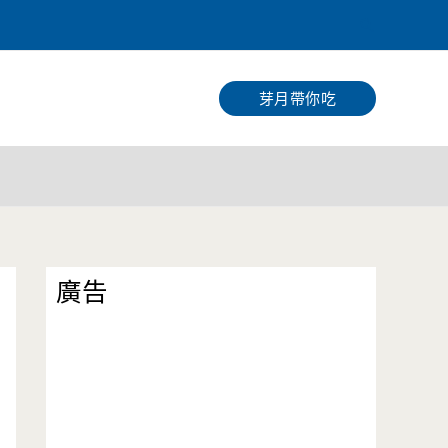
搜
尋
芽月帶你吃
廣告