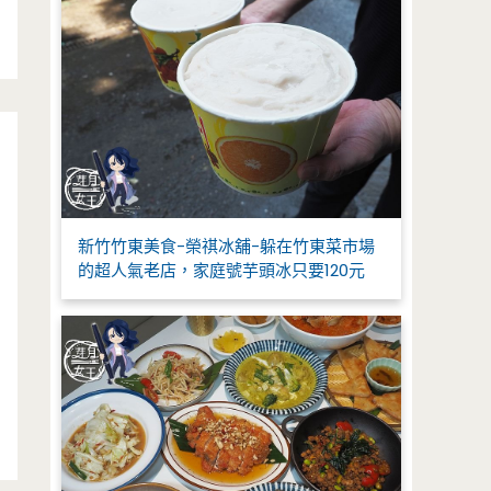
新竹竹東美食-榮祺冰舖-躲在竹東菜市場
的超人氣老店，家庭號芋頭冰只要120元