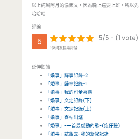
以上純屬阿月的偷懶文，因為晚上還要上班，所以先
哈哈哈
評論
5/5 - (1 vote)
5
1位網友投票評論
延伸閱讀
「婚事」歸寧記錄-2
「婚事」歸寧記錄-1
「婚事」我的可蕾喜餅
「婚事」文定記錄(下)
「婚事」文定記錄(上)
「婚事」喜帖出爐
「婚事」-一首最感動的歌-(炮仔聲)
「婚事」試妝去~我的新祕記錄