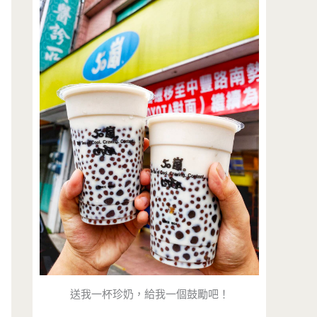
送我一杯珍奶，給我一個鼓勵吧！