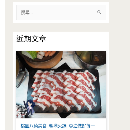
搜
尋
關
鍵
近期文章
字
:
桃園八德美食-朝鼎火鍋-專注做好每一