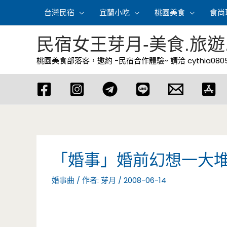
跳
台灣民宿
宜蘭小吃
桃園美食
食尚
至
主
民宿女王芽月-美食.旅遊
要
桃園美食部落客，邀約 -民宿合作體驗~ 請洽
cythia08
內
容
「婚事」婚前幻想一大
婚事曲
/ 作者:
芽月
/
2008-06-14