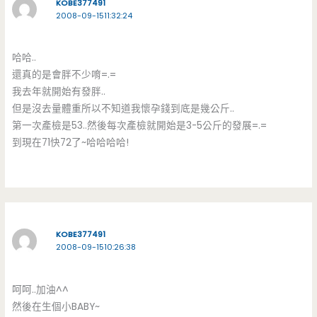
KOBE377491
2008-09-1511:32:24
哈哈..
還真的是會胖不少唷=.=
我去年就開始有發胖..
但是沒去量體重所以不知道我懷孕錢到底是幾公斤..
第一次產檢是53..然後每次產檢就開始是3-5公斤的發展=.=
到現在71快72了~哈哈哈哈!
KOBE377491
2008-09-1510:26:38
呵呵..加油^^
然後在生個小BABY~