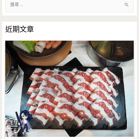
搜
尋
關
鍵
近期文章
字
: