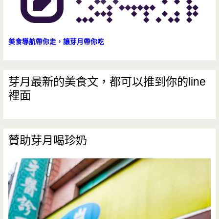
美食導航帶你走，讓芽月帶你吃
芽月最新的美食文，都可以推到你的line
裡面
贊助芽月喝珍奶