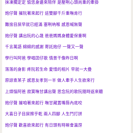
抹凍擱定定 惦恁身邊來陪伴 是壓咧心頭尚重的牽掛
炮仔聲 摧阮著來起行 這雙腳千斤重嘸肯行
難捨目屎早就已經滿 塞咧吶喉 感恩喊無聲
炮仔聲 講出阮的心晟 爸爸媽媽身體愛保重啊
千言萬語 綿綿的感謝 寄託炮仔 一聲又一聲
學行叫阿爸 學唱囝仔歌 情景干像昨日啊
落落的身影 疼阮若生命 愛惜的相片 早就一大疊
原諒查某子 感恩友孝到一半 做人牽手人生欲來行
上煩惱阿爸 寂寞嘸甘講出聲 思念阮的歌阮隨時返來聽
炮仔聲 摧咱著來起行 嘸甘藏置嘴唇內底咬
大喜日子目屎擦乎乾 兩人四腳 人生鬥打拼
炮仔聲 歡喜欲來起行 有日頭有時嘛會瀛厊