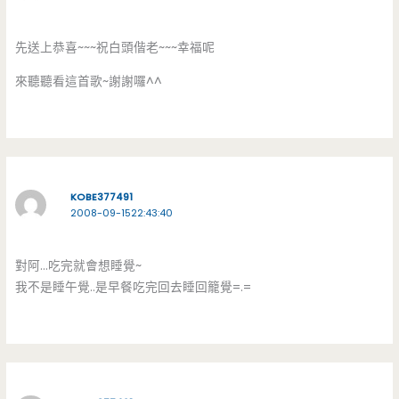
先送上恭喜~~~祝白頭偕老~~~幸福呢
來聽聽看這首歌~謝謝囉^^
KOBE377491
2008-09-1522:43:40
對阿…吃完就會想睡覺~
我不是睡午覺..是早餐吃完回去睡回籠覺=.=