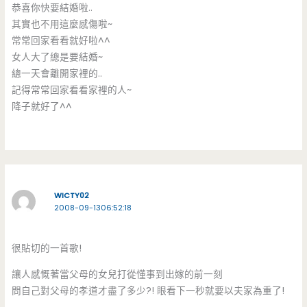
恭喜你快要結婚啦..
其實也不用這麼感傷啦~
常常回家看看就好啦^^
女人大了總是要結婚~
總一天會離開家裡的..
記得常常回家看看家裡的人~
降子就好了^^
WICTY02
2008-09-1306:52:18
很貼切的一首歌!
讓人感慨著當父母的女兒打從懂事到出嫁的前一刻
問自己對父母的孝道才盡了多少?! 眼看下一秒就要以夫家為重了!