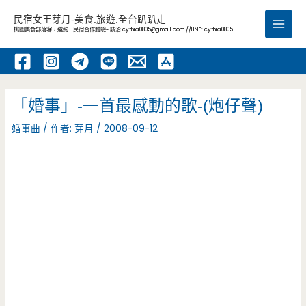
跳
民宿女王芽月-美食.旅遊.全台趴趴走
至
桃園美食部落客，邀約 -民宿合作體驗~ 請洽
cythia0805@gmail.com
//LINE: cythia0805
Main
主
要
Men
內
容
「婚事」-一首最感動的歌-(炮仔聲)
婚事曲
/ 作者:
芽月
/
2008-09-12