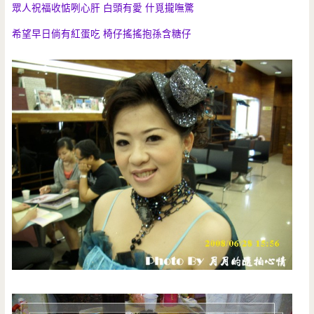
眾人祝福收惦咧心肝 白頭有愛 什覓攏嘸驚
希望早日倘有紅蛋吃 椅仔搖搖抱孫含糖仔