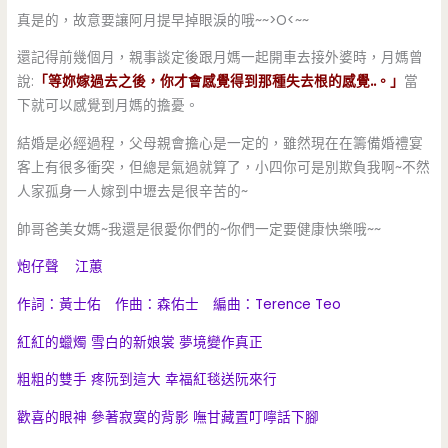
真是的，故意要讓阿月提早掉眼淚的哦~~>O<~~
還記得前幾個月，親事談定後跟月媽一起開車去接外婆時，月媽曾
說:
「等妳嫁過去之後，你才會感覺得到那種失去根的感覺..。」
當
下就可以感覺到月媽的擔憂。
結婚是必經過程，父母親會擔心是一定的，雖然現在在籌備婚禮宴
客上有很多衝突，但總是氣過就算了，小四你可是別欺負我啊~不然
人家孤身一人嫁到中壢去是很辛苦的~
帥哥爸美女媽~我還是很愛你們的~你們一定要健康快樂哦~~
炮仔聲 江蕙
作詞：黃士佑 作曲：森佑士 編曲：Terence Teo
紅紅的蠟燭 雪白的新娘裳 夢境變作真正
粗粗的雙手 疼阮到這大 幸福紅毯送阮來行
歡喜的眼神 參著寂寞的背影 嘸甘藏置叮嚀話下腳