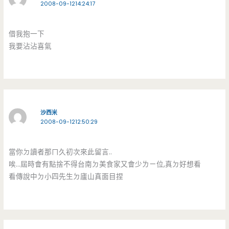
2008-09-1214:24:17
借我抱一下
我要沾沾喜氣
沙西米
2008-09-1212:50:29
當你ㄉ讀者那ㄇ久初次來此留言..
唉…屆時會有點捨不得台南ㄉ美食家又會少ㄌㄧ位,真ㄉ好想看
看傳說中ㄉ小四先生ㄉ廬山真面目捏