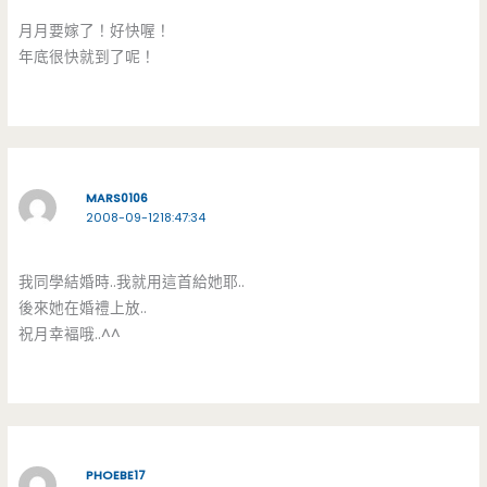
月月要嫁了！好快喔！
年底很快就到了呢！
MARS0106
2008-09-1218:47:34
我同學結婚時..我就用這首給她耶..
後來她在婚禮上放..
祝月幸褔哦..^^
PHOEBE17