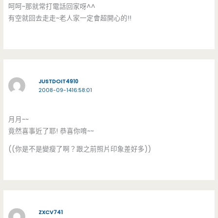
呵呵~那就常打電話回家呀^^
有空就回去走走~老人家一定會超開心的!!
JUSTDOIT4910
2008-09-1416:58:01
月月~~
竟然喜事近了耶! 恭喜你唷~~
((你是不是變瘦了啊？跟之前照片印象差好多))
ZXCV741