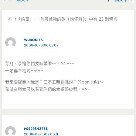
在〈「婚事」-一首最感動的歌-(炮仔聲)〉中有 23 則留言
WUBONITA
2008-10-0310:07:07
芽月，恭禧你們要結婚啦～。^^。～
一定要幸福喔～^^～
我來要密碼，我是＂三不五時亂亂說＂的bonita啦～
希望有榮幸可以看到你們的幸福婚紗照。^^。
P0929543788
2008-09-1609:06:11