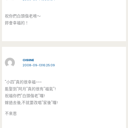
祝你們白頭偕老唷～
妳會幸福的！
OISIINE
2008-09-1316:25:09
"小四"真的很幸福~~~
能娶到"阿月"真的很有"福氣"!
祝福你們"白頭偕老"囉!
嫁過去後,不就要改唱"家後"囉!
不來恩