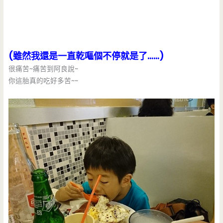
(雖然我還是一直乾嘔個不停就是了……)
很痛苦~痛苦到阿良說~
你這胎真的吃好多苦~~