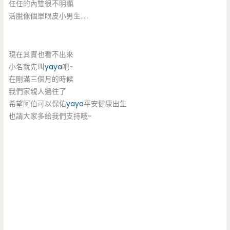
任任的內雙很不明顯
活脫像個單眼皮小男生…..
現在其實也看不出來
小名就先叫
yaya
吧~
在剛滿三個月的時候
我們家親人過往了
希望阿伯可以保佑
yaya
平安健康出生
也請大家多給我們支持哦~