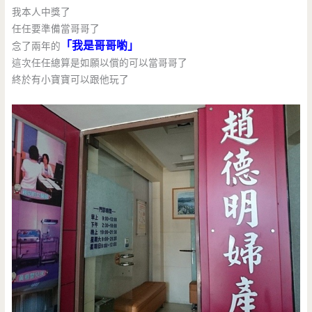
我本人中獎了
任任要準備當哥哥了
「我是哥哥喲」
念了兩年的
這次任任總算是如願以償的可以當哥哥了
終於有小寶寶可以跟他玩了