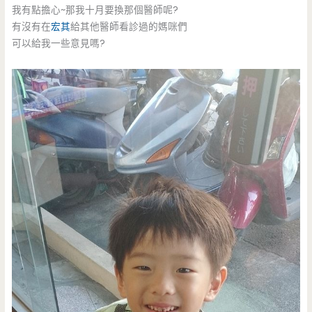
我有點擔心~那我十月要換那個醫師呢?
有沒有在
宏其
給其他醫師看診過的媽咪們
可以給我一些意見嗎?