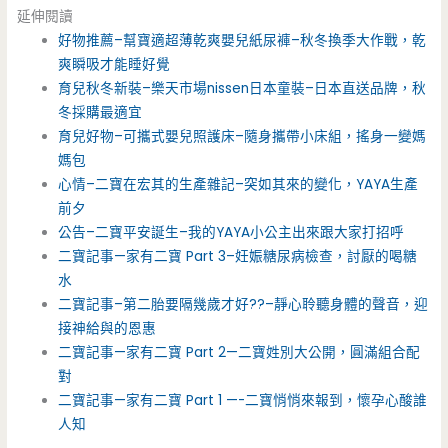
延伸閱讀
好物推薦–幫寶適超薄乾爽嬰兒紙尿褲–秋冬換季大作戰，乾
爽瞬吸才能睡好覺
育兒秋冬新裝–樂天市場nissen日本童裝–日本直送品牌，秋
冬採購最適宜
育兒好物–可攜式嬰兒照護床–隨身攜帶小床組，搖身一變媽
媽包
心情–二寶在宏其的生產雜記–突如其來的變化，YAYA生產
前夕
公告–二寶平安誕生–我的YAYA小公主出來跟大家打招呼
二寶記事—家有二寶 Part 3–妊娠糖尿病檢查，討厭的喝糖
水
二寶記事–第二胎要隔幾歲才好??–靜心聆聽身體的聲音，迎
接神給與的恩惠
二寶記事—家有二寶 Part 2—二寶姓別大公開，圓滿組合配
對
二寶記事—家有二寶 Part 1 —-二寶悄悄來報到，懷孕心酸誰
人知