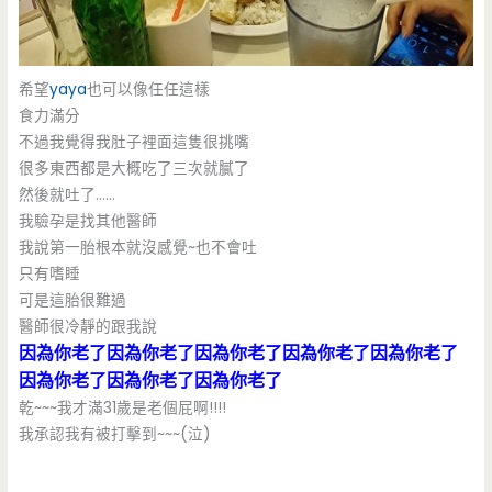
希望
yaya
也可以像任任這樣
食力滿分
不過我覺得我肚子裡面這隻很挑嘴
很多東西都是大概吃了三次就膩了
然後就吐了……
我驗孕是找其他醫師
我說第一胎根本就沒感覺~也不會吐
只有嗜睡
可是這胎很難過
醫師很冷靜的跟我說
因為你老了因為你老了因為你老了因為你老了因為你老了
因為你老了因為你老了因為你老了
乾~~~我才滿31歲是老個屁啊!!!!
我承認我有被打擊到~~~(泣)