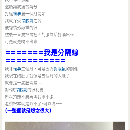
這胎讓我痛苦萬分
打從
懷孕
滿一個月開始
我就深受
胃脹氣
之苦
便祕情形嚴重的很
然後一直要把胃裡面的脹氣給打嗝出來
可是就是嗝不出來
=======我是分隔線
===========
我才
懷孕
三個月，可是因為
胃脹氣
的關係
我現在的肚子就像是五個月的大肚子
就像是一隻肥青蛙……
對~我
胃脹氣
的很利害
所以拍照不要再叫我縮小腹
老娘根本就是縮不了~可以嗎~~~
(一整個就是怨念很大)