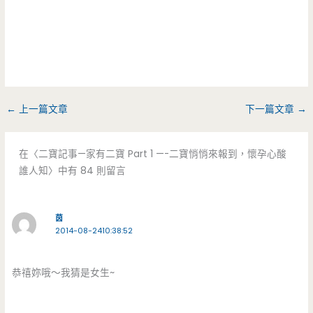
←
上一篇文章
下一篇文章
→
在〈二寶記事—家有二寶 Part 1 —-二寶悄悄來報到，懷孕心酸
誰人知〉中有 84 則留言
茵
2014-08-2410:38:52
恭禧妳哦～我猜是女生~