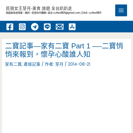
跳
民宿女王芽月-美食.旅遊.全台趴趴走
至
桃園美食部落客，邀約 -民宿合作體驗~ 請洽
cythia0805@gmail.com
//LINE: cythia0805
Main
主
要
Men
內
容
二寶記事—家有二寶 Part 1 —-二寶悄
悄來報到，懷孕心酸誰人知
家有二寶
,
產檢記事
/ 作者:
芽月
/
2014-08-21