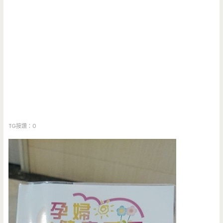
TG按讚：0