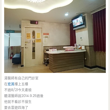
湯醫師有自己的門診室
在
宏其
樓上五樓
不過8/21今天產檢
聽湯醫師說2014.9.25過後
他就不看診不接生
要去雲遊四海了