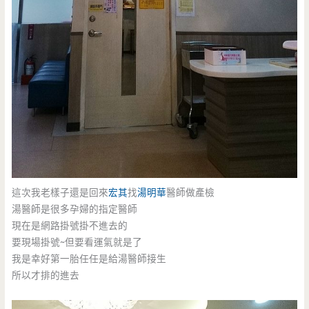
這次我老樣子還是回來
宏其
找
湯明華
醫師做產檢
湯醫師是很多孕婦的指定醫師
現在是網路掛號掛不進去的
要現場掛號~但要看運氣就是了
我是幸好第一胎任任是給湯醫師接生
所以才排的進去