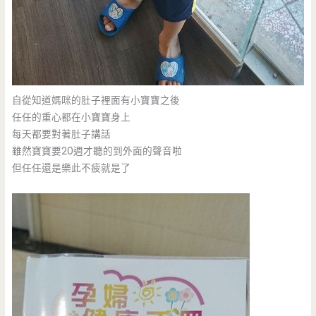
自從知道媽咪的肚子裡面有小寶寶之後
任任的重心都在小寶寶身上
每天都要對著肚子講話
雖然寶寶要20週才聽的到外面的聲音啦
但任任還是樂此不疲就是了