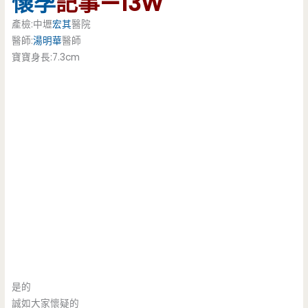
懷孕
記事—13W
產檢:中壢
宏其
醫院
醫師:
湯明華
醫師
寶寶身長:7.3cm
是的
誠如大家懷疑的