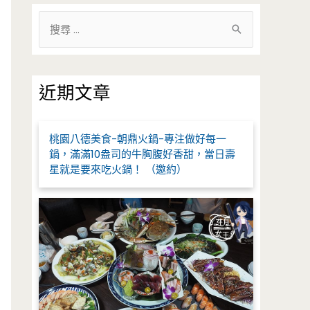
搜
尋
關
鍵
近期文章
字
:
桃園八德美食-朝鼎火鍋-專注做好每一
鍋，滿滿10盎司的牛胸腹好香甜，當日壽
星就是要來吃火鍋！ （邀約）