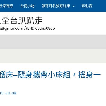
玩家報導
台南小吃
報芽月名號有好康
短影音
.全台趴趴走
05@gmail.com
//LINE: cythia0805
護床–隨身攜帶小床組，搖身一
15-04-08