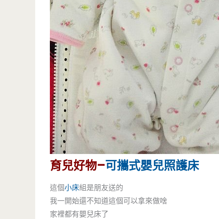
育兒好物–
可攜式嬰兒照護床
這個
小床
組是朋友送的
我一開始還不知道這個可以拿來做啥
家裡都有嬰兒床了