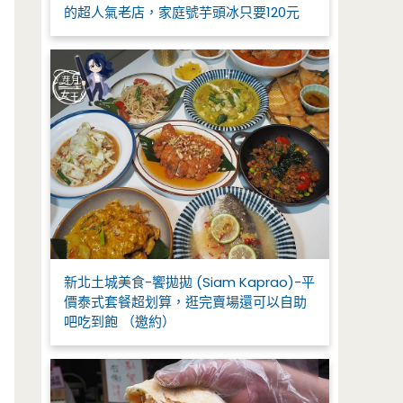
的超人氣老店，家庭號芋頭冰只要120元
新北土城美食-饗拋拋 (Siam Kaprao)-平
價泰式套餐超划算，逛完賣場還可以自助
吧吃到飽 （邀約）