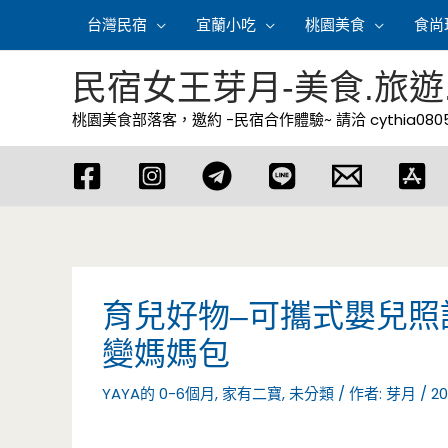
跳
台灣民宿
宜蘭小吃
桃園美食
食尚
至
主
民宿女王芽月-美食.旅遊
要
桃園美食部落客，邀約 -民宿合作體驗~ 請洽
cythia08
內
容
育兒好物–可攜式嬰兒照
變媽媽包
YAYA的 0-6個月
,
家有二寶
,
未分類
/ 作者:
芽月
/
20