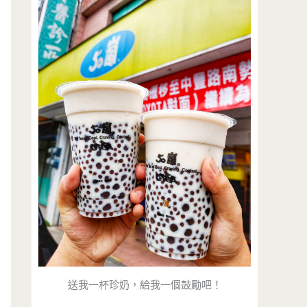
送我一杯珍奶，給我一個鼓勵吧！