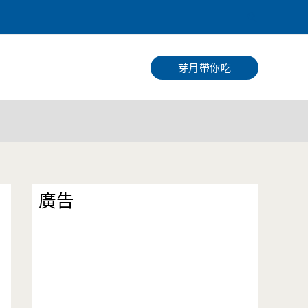
搜
尋
芽月帶你吃
廣告