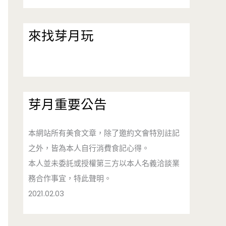
來找芽月玩
芽月重要公告
本網站所有美食文章，除了邀約文會特別註記
之外，皆為本人自行消費食記心得。
本人並未委託或授權第三方以本人名義洽談業
務合作事宜，特此聲明。
2021.02.03