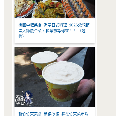
桃園中壢美食-海童日式料理-2026父親節
盛大節慶合菜，松葉蟹等你來！！ （邀
約）
新竹竹東美食-榮祺冰舖-躲在竹東菜市場