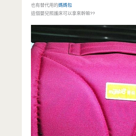
也有替代用的
媽媽包
這個嬰兒照護床可以拿來幹嘛??