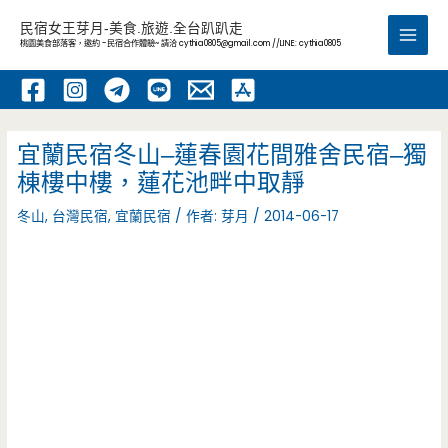
跳
民宿女王芽月-美食.旅遊.全台趴趴走
至
桃園美食部落客，邀約 -民宿合作體驗~ 請洽
cythia0805@gmail.com
//LINE: cythia0805
Main
主
要
Men
內
容
宜蘭民宿冬山–蓮春園花間雅舍民宿–獨
棟樓中樓，蓮花池畔中取靜
冬山
,
台灣民宿
,
宜蘭民宿
/ 作者:
芽月
/
2014-06-17