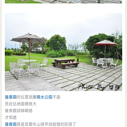
蓮春園
的位置就離
親水公園
不遠
而且佔地面積很大
後來跟邱姊聊過
才知道
蓮春園
算是宜蘭冬山很早就經營的民宿了