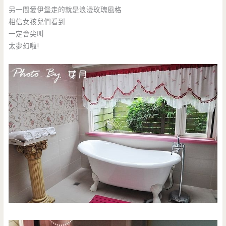
另一間愛伊堡走的就是浪漫玫瑰風格
相信女孩兒們看到
一定會尖叫
太夢幻啦!