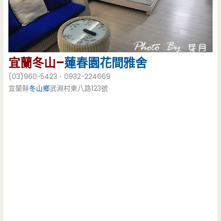
宜蘭冬山–
蓮春園
花間雅舍
(03)960-5423．0932-224669
宜蘭縣
冬山鄉
武淵村東八路123號