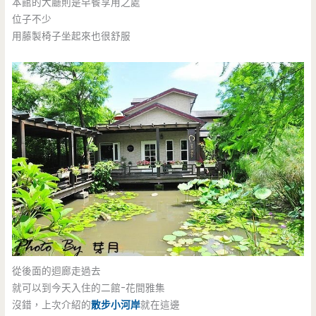
本館的大廳則是早餐享用之處
位子不少
用藤製椅子坐起來也很舒服
從後面的迴廊走過去
就可以到今天入住的二館-花間雅集
沒錯，上次介紹的
散步小河岸
就在這邊