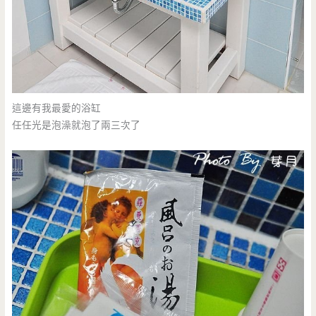
這邊有我最愛的浴缸
任任光是泡澡就泡了兩三次了