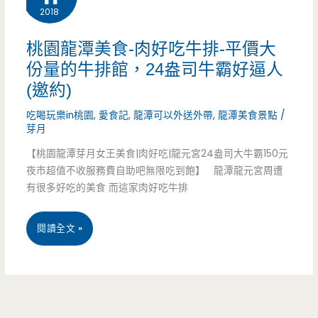
好
2018
過
桃園龍潭美食-肉好吃牛排-平價大
癮，
份量的牛排館，24盎司牛霸好逼人
(邀約)
還
吃喝玩樂in桃園
,
愛食記
,
龍潭可以外送外帶
,
龍潭美食景點
/
有
芽月
自
【桃園龍潭芽月女王美食|肉好吃|龍元宮24盎司大牛霸150元
夜市超值不收服務費自助吧無限吃到飽】 龍潭龍元宮周遭
助
有很多好吃的美食 而這家肉好吃牛排
吧
讓
桃
閱讀全文 »
你
園
吃
龍
到
潭