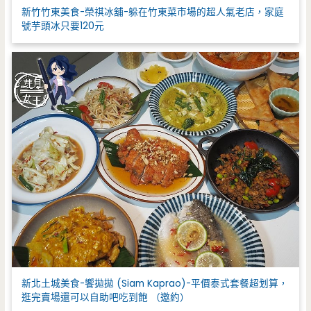
新竹竹東美食-榮祺冰舖-躲在竹東菜市場的超人氣老店，家庭
號芋頭冰只要120元
新北土城美食-饗拋拋 (Siam Kaprao)-平價泰式套餐超划算，
逛完賣場還可以自助吧吃到飽 （邀約）