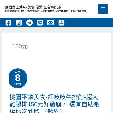
跳
民宿女王芽月-美食.旅遊.全台趴趴走
至
桃園美食部落客，邀約 -民宿合作體驗~ 請洽
cythia0805@gmail.com
//LINE: cythia0805
Main
主
要
Men
內
容
150元
4 月
8
2021
桃園平鎮美食-紅吱吱牛排館-超大
雞腿排150元好過癮， 還有自助吧
讓你吃到飽 （邀約）