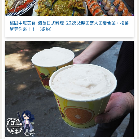
桃園中壢美食-海童日式料理-2026父親節盛大節慶合菜，松葉
蟹等你來！！ （邀約）