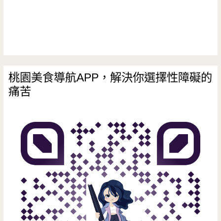
的
牛
排
館，
桃園美食導航APP，解決你選擇性障礙的
痛苦
24
盎
司
牛
霸
好
逼