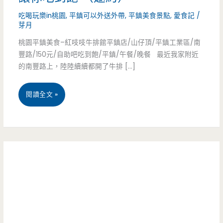
吃喝玩樂in桃園
,
平鎮可以外送外帶
,
平鎮美食景點
,
愛食記
/
芽月
桃園平鎮美食–紅吱吱牛排館平鎮店/山仔頂/平鎮工業區/南
豐路/150元/自助吧吃到飽/平鎮/午餐/晚餐 最近我家附近
的南豐路上，陸陸續續都開了牛排 […]
桃
閱讀全文 »
園
平
鎮
美
食-
紅