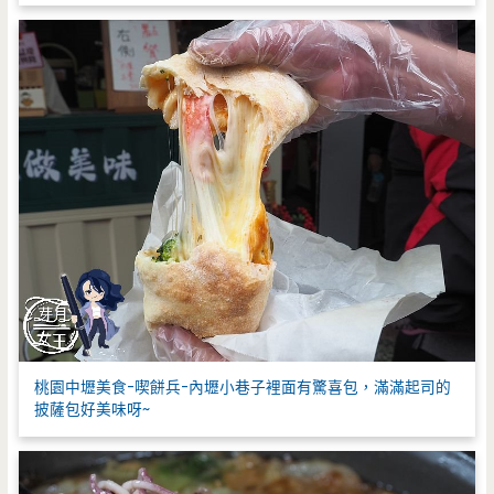
桃園中壢美食-喫餅兵-內壢小巷子裡面有驚喜包，滿滿起司的
披薩包好美味呀~