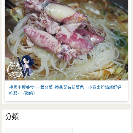
桃園中壢美食-一葉台菜-換季又有新菜色，小卷米粉鍋新鮮好
吃耶~ （邀約）
分類
分