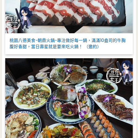
桃園八德美食-朝鼎火鍋-專注做好每一鍋，滿滿10盎司的牛胸
腹好香甜，當日壽星就是要來吃火鍋！ （邀約）