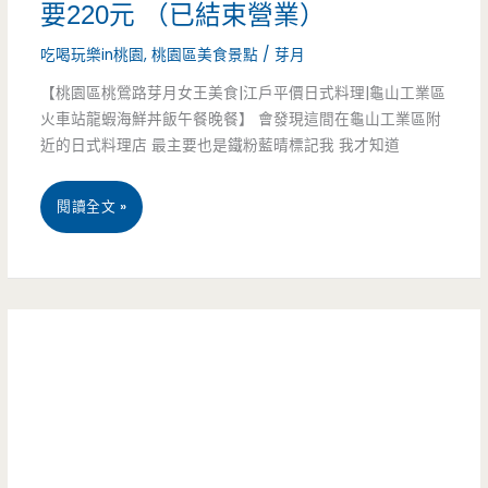
要220元 （已結束營業）
用
花-
吃喝玩樂in桃園
,
桃園區美食景點
/
芽月
心
天
【桃園區桃鶯路芽月女王美食|江戶平價日式料理|龜山工業區
(邀
橋
火車站龍蝦海鮮丼飯午餐晚餐】 會發現這間在龜山工業區附
約)
近的日式料理店 最主要也是鐵粉藍晴標記我 我才知道
下
低
桃
閱讀全文 »
調
園
攤
市
車
美
下
食-
午
江
茶，
戶
流