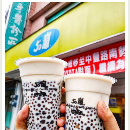
折
超
誘
人，
千
元
有
找
買
鞋
去