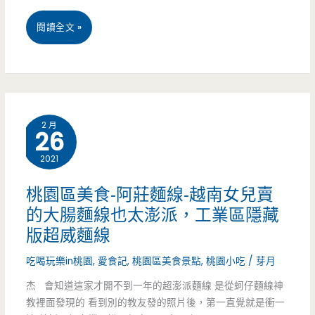
餅)-
桃
閱讀全文 »
一
園
週
區
只
美
賣
2 月
26
食-
一
2021
意
天
如
的
桃園區美食-阿莊麵線-越南女兒賣
的大腸麵線也太澎派，工業區隱藏
越
手
版超威麵線
南
工
吃喝玩樂in桃園
,
愛食記
,
桃園區美食景點
,
桃園小吃
/
芽月
小
炭
杰 會知道這家才開不到一年的超澎派麵線 是從蚵仔麵線神
吃
火
教裡面發現的 看到別的教友發的照片後，第一直覺就是衝一