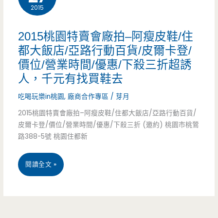
火，
2015
北
2015桃園特賣會廠拍–阿瘦皮鞋/住
海
都大飯店/亞路行動百貨/皮爾卡登/
價位/營業時間/優惠/下殺三折超誘
道
人，千元有找買鞋去
干
吃喝玩樂in桃園
,
廠商合作專區
/
芽月
貝
2015桃園特賣會廠拍–阿瘦皮鞋/住都大飯店/亞路行動百貨/
丼
皮爾卡登/價位/營業時間/優惠/下殺三折 (邀約) 桃園市桃鶯
路388-5號 桃園住都新
飯
只
2015
閱讀全文 »
要
桃
220
園
元