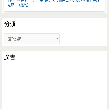
桃園中壢美食-一葉台菜-換季又有新菜色，小卷米粉鍋新鮮好
吃耶~ （邀約）
分類
分
類
廣告