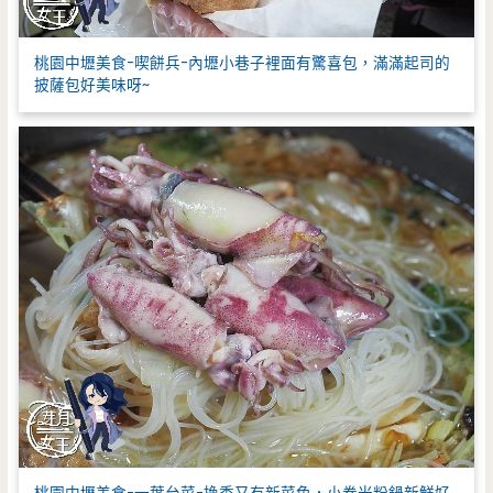
桃園中壢美食-喫餅兵-內壢小巷子裡面有驚喜包，滿滿起司的
披薩包好美味呀~