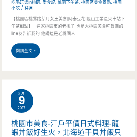
吃喝玩樂in桃園
,
愛食記
,
桃園下午茶
,
桃園區美食景點
,
桃園
店-
小吃
/
芽月
桃
【桃園區桃鶯路芽月女王美食|阿泰豆花|龜山工業區火車站下
園
午茶甜點】 這家桃園市的老攤子 也是大桃園美食吃貨團的
line友告訴我的 他說這是老桃園人
星
級
桃
閱讀全文 »
飯
園
店，
市
每
美
6 月
一
9
食-
顆
2017
阿
星
泰
桃園市美食-江戶平價日式料理-龍
都
蝦丼飯好生火，北海道干貝丼飯只
豆