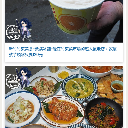
新竹竹東美食-榮祺冰舖-躲在竹東菜市場的超人氣老店，家庭
號芋頭冰只要120元