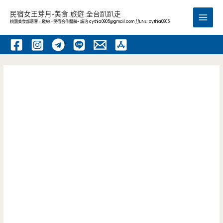
跳
民宿女王芽月-美食.旅遊.全台趴趴走
至
桃園美食部落客，邀約 -民宿合作體驗~ 請洽
cythia0805@gmail.com
//LINE: cythia0805
Main
主
要
Men
內
容