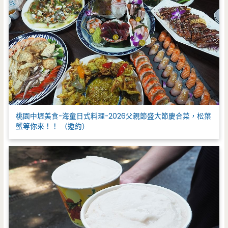
桃園中壢美食-海童日式料理-2026父親節盛大節慶合菜，松葉
蟹等你來！！ （邀約）