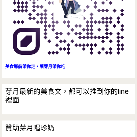
登/
價
位/
營
業
時
美食導航帶你走，讓芽月帶你吃
間/
優
芽月最新的美食文，都可以推到你的line
裡面
惠/
下
殺
贊助芽月喝珍奶
三