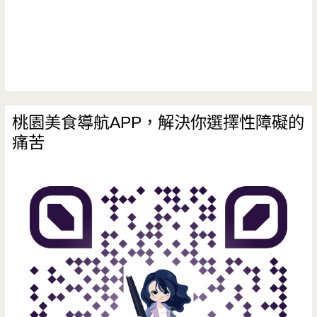
大
飯
店/
亞
路
桃園美食導航APP，解決你選擇性障礙的
痛苦
行
動
百
貨/
皮
爾
卡