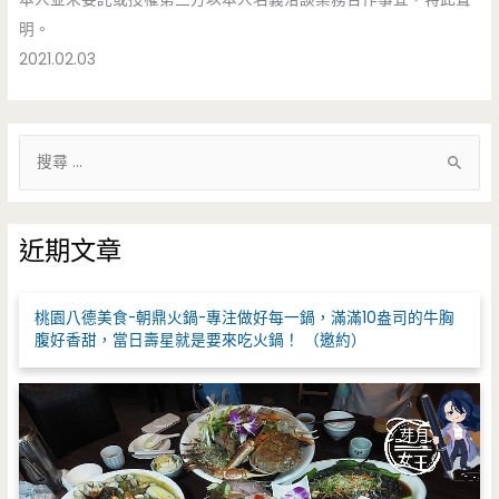
明。
2021.02.03
搜
尋
關
鍵
近期文章
字
:
桃園八德美食-朝鼎火鍋-專注做好每一鍋，滿滿10盎司的牛胸
腹好香甜，當日壽星就是要來吃火鍋！ （邀約）