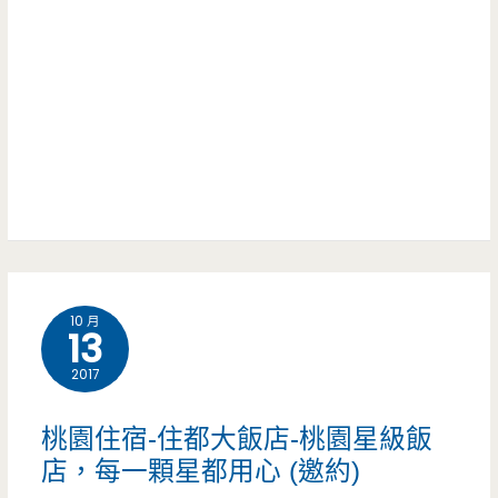
大
呢？
女
份
老
兒
量
板
賣
令
的
人
大
驚
腸
艷
麵
（邀
10 月
線
13
約）
也
2017
太
桃園住宿-住都大飯店-桃園星級飯
澎
店，每一顆星都用心 (邀約)