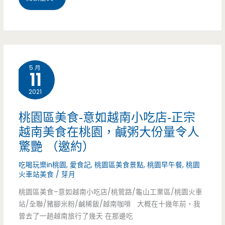
園
龜
山
5 月
11
美
2021
食-
喫
桃園區美食-意如越南小吃店-正宗
越南美食在桃園，鹹粥大份量令人
餅
驚艷 （邀約）
(碳
吃喝玩樂in桃園
,
愛食記
,
桃園區美食景點
,
桃園早午餐
,
桃園
烤
火車站美食
/
芽月
胡
桃園區美食–意如越南小吃店/桃鶯路/龜山工業區/桃園火車
站/全聯/豬腳米粉/鹹稀飯/越南咖啡 大概在十幾年前，我
椒
曾去了一趟越南旅行了幾天 在那邊吃