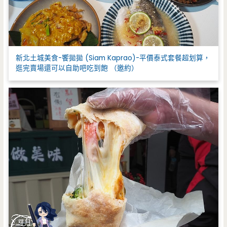
新北土城美食-饗拋拋 (Siam Kaprao)-平價泰式套餐超划算，
逛完賣場還可以自助吧吃到飽 （邀約）