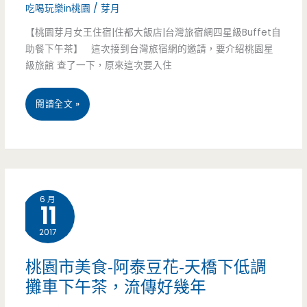
派，
吃喝玩樂in桃園
/
芽月
工
【桃園芽月女王住宿|住都大飯店|台灣旅宿網四星級Buffet自
助餐下午茶】 這次接到台灣旅宿網的邀請，要介紹桃園星
業
級旅館 查了一下，原來這次要入住
區
桃
閱讀全文 »
隱
園
藏
住
版
宿-
超
6 月
11
住
威
2017
都
麵
大
線
桃園市美食-阿泰豆花-天橋下低調
攤車下午茶，流傳好幾年
飯