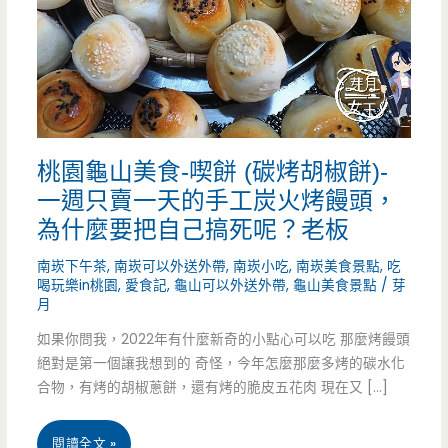
桃園龜山美食-喫餅 (碳烤胡椒餅)-
一週只賣一天的手工炭火烤饅頭，
為什麼要把自己搞死呢？老板
南崁下午茶
,
南崁可以外送外帶
,
南崁小吃
,
南崁美食景點
,
吃
喝玩樂in桃園
,
愛食記
,
龜山可以外送外帶
,
龜山美食景點
/
芽
月
如果你問我，2022年有什麼新奇的小點心可以吃 那麼烤饅頭
絕對是第一個讓我想到的 奇怪，今年怎麼那麼多烤的碳水化
合物，有烤的胡椒蔥餅，還有烤的脆皮五花肉 現在又 […]
桃
閱讀全文 »