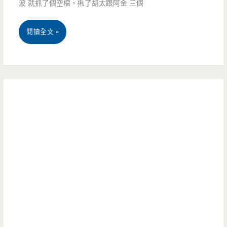
波 就抓了個空檔，揪了胡太跟阿金 三個
店-
烤
正
饅
桃
閱讀全文 »
宗
頭，
園
越
為
區
南
什
美
美
麼
食-
食
要
阿
在
把
莊
桃
自
麵
園，
己
線-
鹹
搞
越
粥
死
南