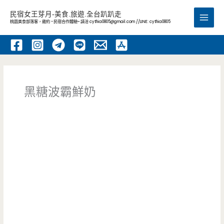
跳
民宿女王芽月-美食.旅遊.全台趴趴走
至
桃園美食部落客，邀約 -民宿合作體驗~ 請洽
cythia0805@gmail.com
//LINE: cythia0805
Main
主
要
Men
內
容
黑糖波霸鮮奶