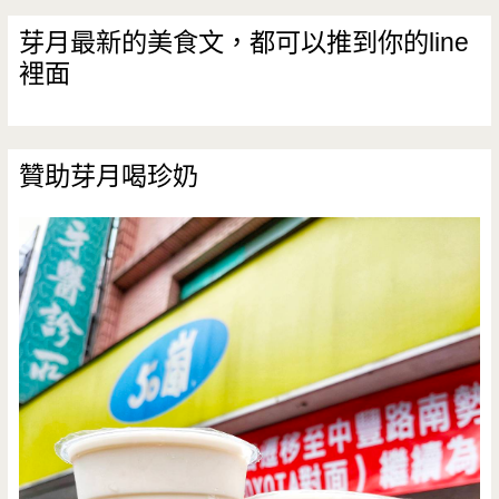
IG
芽月最新的美食文，都可以推到你的line
裡面
好
拍
照
贊助芽月喝珍奶
(邀
約)