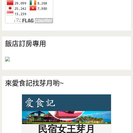
飯店訂房專用
來愛食記找芽月喲~