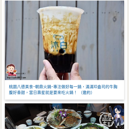
:
桃園八德美食-朝鼎火鍋-專注做好每一鍋，滿滿10盎司的牛胸
腹好香甜，當日壽星就是要來吃火鍋！ （邀約）