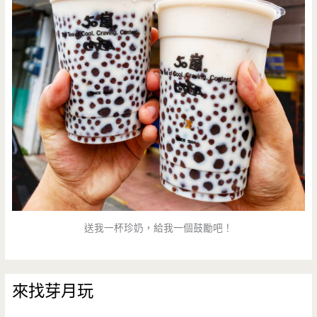
送我一杯珍奶，給我一個鼓勵吧！
來找芽月玩