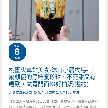
3 月
8
2018
桃園火車站美食-沐白小農牧場-口
感頗優的黑糖蜜珍珠，不死甜又有
嚼勁，文青門面IG好拍照(邀約)
吃喝玩樂in桃園
,
愛食記
,
桃園區美食景點
/
芽月
【桃園火車站芽月女王美食|沐白小農牧場|ATT筷食尚客運IG
打卡黑糖波霸鮮奶】 桃園火車站向來就是人潮爆多的熱門