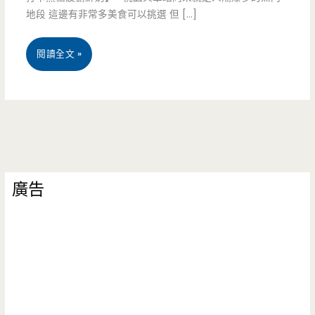
地段 這邊有非常多美食可以挑選 但 […]
桃
閱讀全文 »
園
火
車
站
廣告
美
食-
沐
白
小