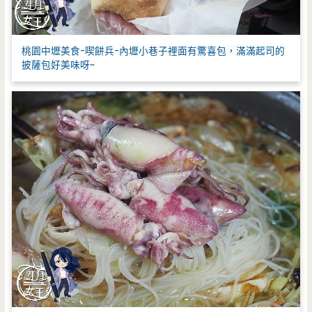
桃園中壢美食-喫餅兵-內壢小巷子裡面有驚喜包，滿滿起司的
披薩包好美味呀~