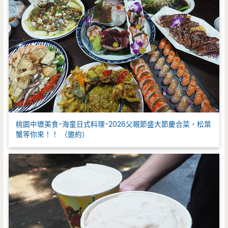
桃園中壢美食-海童日式料理-2026父親節盛大節慶合菜，松葉
蟹等你來！！ （邀約）