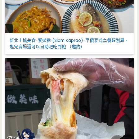
新北土城美食-饗拋拋 (Siam Kaprao)-平價泰式套餐超划算，
逛完賣場還可以自助吧吃到飽 （邀約）