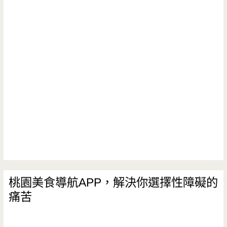
農
牧
場-
口
感
頗
優
的
黑
糖
桃園美食導航APP，解決你選擇性障礙的
痛苦
蜜
珍