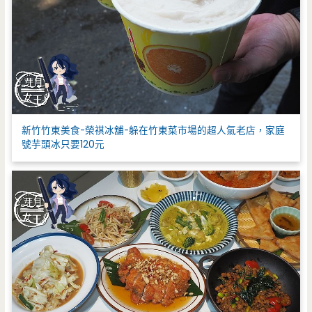
新竹竹東美食-榮祺冰舖-躲在竹東菜市場的超人氣老店，家庭
號芋頭冰只要120元