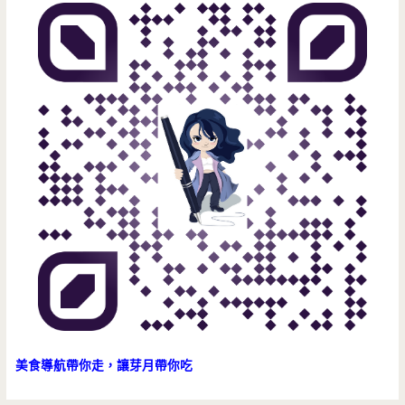
珠，
不
死
甜
又
有
嚼
勁，
文
青
門
美食導航帶你走，讓芽月帶你吃
面