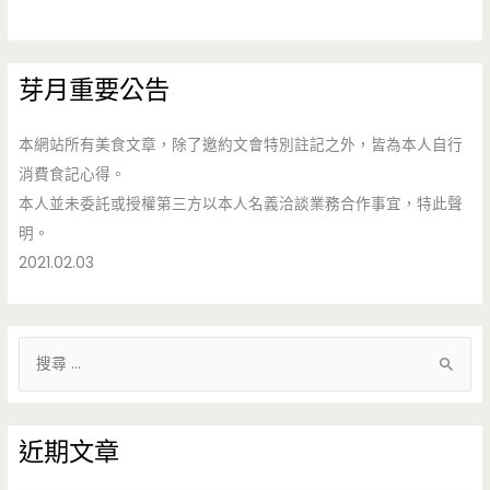
芽月重要公告
本網站所有美食文章，除了邀約文會特別註記之外，皆為本人自行
消費食記心得。
本人並未委託或授權第三方以本人名義洽談業務合作事宜，特此聲
明。
2021.02.03
搜
尋
關
鍵
近期文章
字