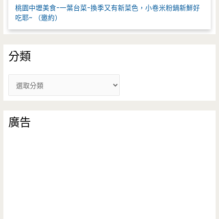
桃園中壢美食-一葉台菜-換季又有新菜色，小卷米粉鍋新鮮好
吃耶~ （邀約）
分類
分
類
廣告