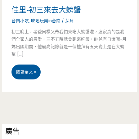
佳里-初三來去大螃蟹
台南小吃
,
吃喝玩樂in台南
/
芽月
初三晚上，老爸同樣又帶我們來吃大螃蟹啦，這家真的是我
們全家人的最愛，三不五時就會跑來吃飯，帥爸有自爆哦~月
媽出國期間，他最高記錄就是一個禮拜有五天晚上是在大螃
蟹 […]
佳
閱讀全文 »
里-
初
三
來
廣告
去