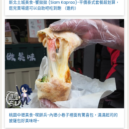
新北土城美食-饗拋拋 (Siam Kaprao)-平價泰式套餐超划算，
逛完賣場還可以自助吧吃到飽 （邀約）
桃園中壢美食-喫餅兵-內壢小巷子裡面有驚喜包，滿滿起司的
披薩包好美味呀~