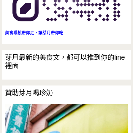
美食導航帶你走，讓芽月帶你吃
芽月最新的美食文，都可以推到你的line
裡面
贊助芽月喝珍奶