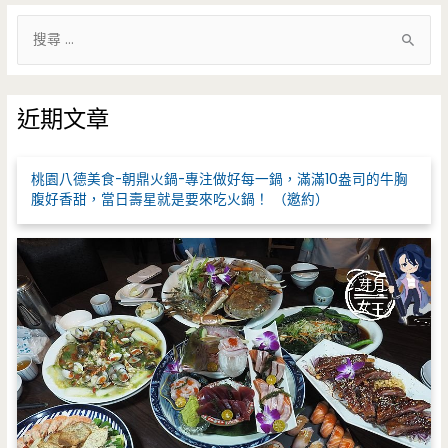
搜
尋
關
鍵
近期文章
字
:
桃園八德美食-朝鼎火鍋-專注做好每一鍋，滿滿10盎司的牛胸
腹好香甜，當日壽星就是要來吃火鍋！ （邀約）