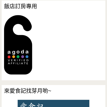
飯店訂房專用
來愛食記找芽月喲~