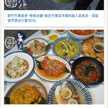
新竹竹東美食-榮祺冰舖-躲在竹東菜市場的超人氣老店，家庭
號芋頭冰只要120元