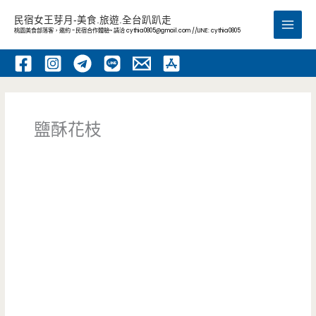
跳
民宿女王芽月-美食.旅遊.全台趴趴走
至
桃園美食部落客，邀約 -民宿合作體驗~ 請洽
cythia0805@gmail.com
//LINE: cythia0805
Main
主
要
Men
內
容
鹽酥花枝