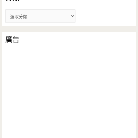
分
類
廣告