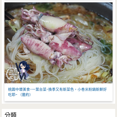
桃園中壢美食-一葉台菜-換季又有新菜色，小卷米粉鍋新鮮好
吃耶~ （邀約）
分類