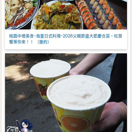
桃園中壢美食-海童日式料理-2026父親節盛大節慶合菜，松葉
蟹等你來！！ （邀約）