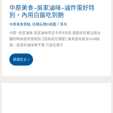
稻
中原美食–吳家滷味–滷炸蛋好特
虎，
葉
別，內用白飯吃到飽
天
山
中原美食景點
,
吃喝玩樂in桃園
/
芽月
然
城
中原–吳家滷味 這家滷味早在今年8月初 我跑去吃藍白拖冰
湯
舖的時候就有發現到 (因為就在隔壁) 後來是有格友mail給
麻
我，這家的滷味很不錯 只是在巷子
頭
辣
口
中
閱讀全文 »
鍋-
味
原
超
讚
美
厚
(已
食
好
結
–
吃
束
吳
牛