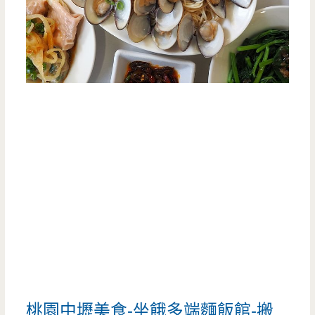
桃園中壢美食-坐餓多端麵飯館-搬