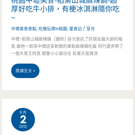
桃園中壢美食-稻葉山城麻辣鍋-超
厚好吃牛小排，有梗冰淇淋隨你吃
精
~
緻
中壢美食景點
,
吃喝玩樂in桃園
,
愛食記
/
芽月
小
中壢-稻葉山城麻辣鍋 (邀約) 這次是託了好朋友貓大爺的福
火
氣 跟他一起來中壢這家新開的單點麻辣鍋吃飯 同行還夾帶了
一個大胃王阿良 跟魯小小臭任任 趁著天氣微涼
鍋
–
桃
閱讀全文 »
平
園
價
中
火
壢
鍋
9 月
2
美
不
2013
食-
馬