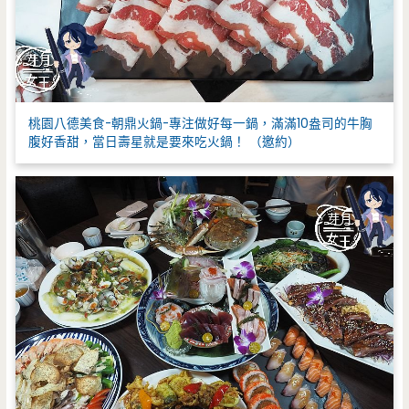
桃園八德美食-朝鼎火鍋-專注做好每一鍋，滿滿10盎司的牛胸
腹好香甜，當日壽星就是要來吃火鍋！ （邀約）