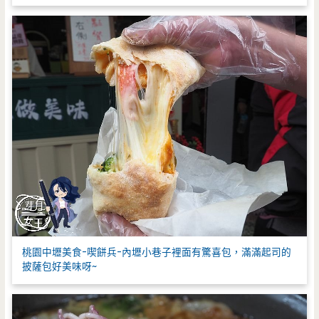
桃園中壢美食-喫餅兵-內壢小巷子裡面有驚喜包，滿滿起司的
披薩包好美味呀~