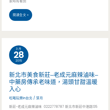
家時有看到
夠
桃
閱讀全文 »
味/
園
內
美
壢
食
美
3 月
28
中
食/
2015
壢
甲
–
蟲
新北市美食新莊–老成元麻辣滷味–
三
中藥房傳承老味道，湯頭甘甜溫暖
公
入心
國
園/
吃喝玩樂in台北
/
芽月
麻
元
新莊-老成元麻辣滷味 0222778787 新北市新莊中港路135
辣