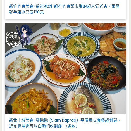
新竹竹東美食-榮祺冰舖-躲在竹東菜市場的超人氣老店，家庭
號芋頭冰只要120元
新北土城美食-饗拋拋 (Siam Kaprao)-平價泰式套餐超划算，
逛完賣場還可以自助吧吃到飽 （邀約）