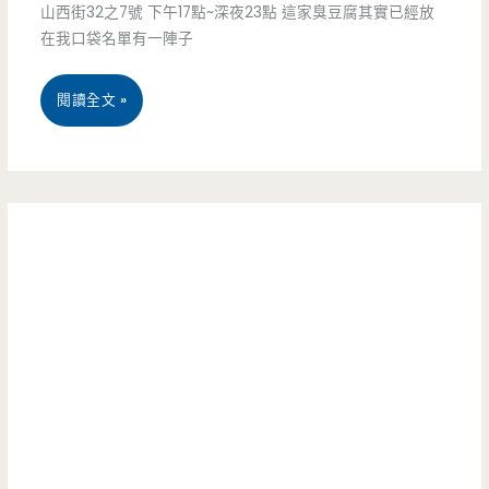
山西街32之7號 下午17點~深夜23點 這家臭豆腐其實已經放
血/
元
在我口袋名單有一陣子
鴨
（已
麻
血
遷
宜
閱讀全文 »
辣
滑
往
蘭
滷
嫩
成
羅
味
爆
章
東
–
漿
二
美
中
好
街）
食
藥
吃!
–
房
宏
傳
鑌
承
麻
老