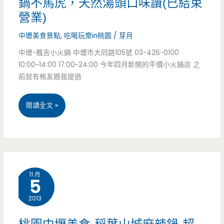
鍋不馬虎，天然湯頭口味讚(已結束
營業)
鴨
血
中壢美食景點
,
吃喝玩樂in桃園
/
芽月
中壢-楓吉小火鍋 中壢市大同路105號 03-426-0100
開
10:00~14:00 17:00~24:00 今年四月新開的平價小火鍋店 之
胃
前就有格友跟我提過
再
中
閱讀全文 »
來
壢
一
美
碗
食
11 月
5
–
2013
楓
吉