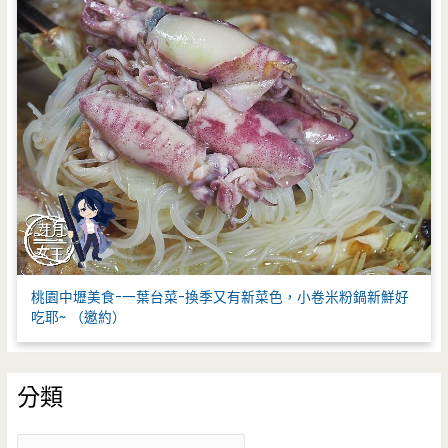
桃園中壢美食-一葉台菜-換季又有新菜色，小卷米粉鍋新鮮好
吃耶~ （邀約）
分類
分