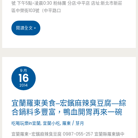
生
號 下午5點~凌晨0:30 粉絲團 分店:中平店 店址:新北市新莊
豆
區中榮街103號（中平路口
三
腐
街/
新
閱讀全文 »
鴨
復
北
血
興
市
–
宮/
美
三
9 月
宵
16
食
國
夜/
2014
新
鼎
肉
莊
宜蘭羅東美食–宏鑌麻辣臭豆腐—綜
立
燥
–
合鍋料多豐富，鴨血開胃再來一碗
麻
飯/
老
吃喝玩樂in宜蘭
,
宜蘭小吃
,
羅東
/
芽月
辣
鴨
成
宜蘭羅東–宏鑌麻辣臭豆腐 0987-055-257 宜蘭縣羅東鎮中
燙，