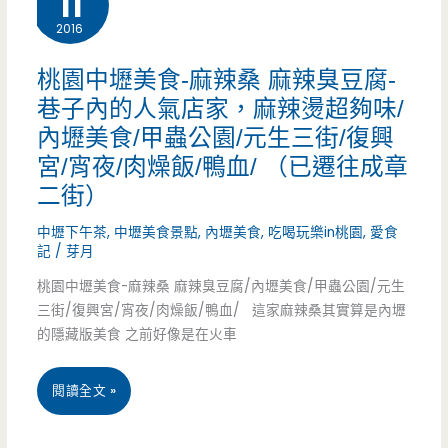
11
2016
食-
面
無
孔，
桃園中壢美食-麻辣桑 麻辣臭豆腐-
巷子內的人氣店家，麻辣燙超夠味/
餓
麻
內壢美食/甲蟲公園/元生三街/復興
不
油
宮/宵夜/肉燥飯/鴨血/ （已遷往成章
座
蛤
二街）
麵
蜊
中壢下午茶
,
中壢美食景點
,
內壢美食
,
吃喝玩樂in桃園
,
愛食
記
/
芽月
食
乾
桃園中壢美食-麻辣桑 麻辣臭豆腐/內壢美食/甲蟲公園/元生
館-
細
三街/復興宮/宵夜/肉燥飯/鴨血/ 這家麻辣桑其實算是內壢
的隱藏版美食 之前好像是在火車
低
麵
調
是
桃
閱讀全文 »
營
招
園