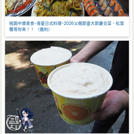
桃園中壢美食-海童日式料理-2026父親節盛大節慶合菜，松葉
蟹等你來！！ （邀約）