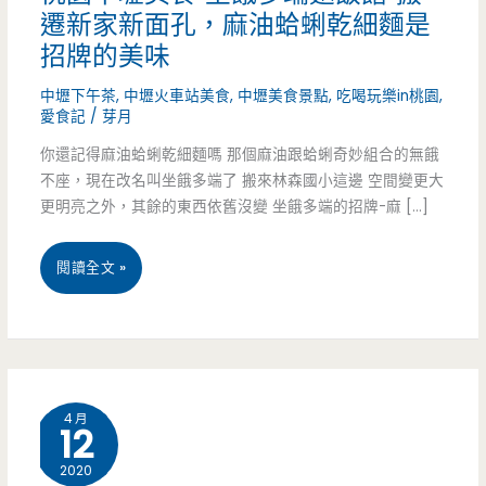
遷新家新面孔，麻油蛤蜊乾細麵是
招牌的美味
中壢下午茶
,
中壢火車站美食
,
中壢美食景點
,
吃喝玩樂in桃園
,
愛食記
/
芽月
你還記得麻油蛤蜊乾細麵嗎 那個麻油跟蛤蜊奇妙組合的無餓
不座，現在改名叫坐餓多端了 搬來林森國小這邊 空間變更大
更明亮之外，其餘的東西依舊沒變 坐餓多端的招牌-麻 […]
桃
閱讀全文 »
園
中
壢
4 月
12
美
2020
食-