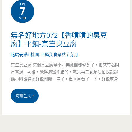
1 月
白
7
飯
2011
吃
無名好地方072【香噴噴的臭豆
到
腐】平鎮-京竺臭豆腐
飽
吃喝玩樂in桃園
,
平鎮美食景點
/
芽月
京竺臭豆腐 這間臭豆腐是小四無意間發現到了，後來帶著阿
月嘗過一次後，覺得還蠻不錯的，就又再二訪順便拍照記錄
聽小四說這家好像剛開一陣子，但阿月看了一下，好像前身
無
閱讀全文 »
名
好
地