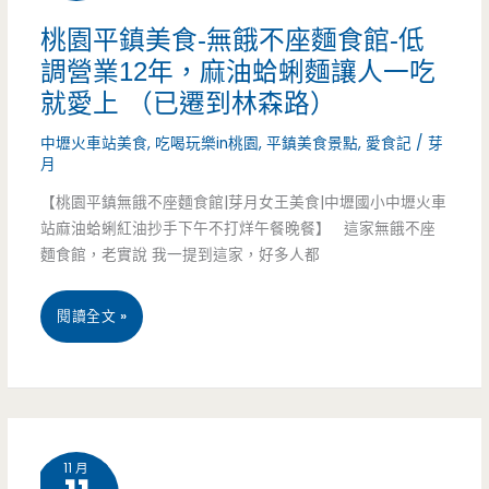
坐
桃園平鎮美食-無餓不座麵食館-低
調營業12年，麻油蛤蜊麵讓人一吃
餓
就愛上 （已遷到林森路）
多
中壢火車站美食
,
吃喝玩樂in桃園
,
平鎮美食景點
,
愛食記
/
芽
端
月
麵
【桃園平鎮無餓不座麵食館|芽月女王美食|中壢國小中壢火車
站麻油蛤蜊紅油抄手下午不打烊午餐晚餐】 這家無餓不座
飯
麵食館，老實說 我一提到這家，好多人都
館-
桃
閱讀全文 »
搬
園
遷
平
新
鎮
家
11 月
美
新