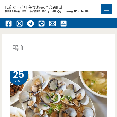
跳
民宿女王芽月-美食.旅遊.全台趴趴走
至
桃園美食部落客，邀約 -民宿合作體驗~ 請洽
cythia0805@gmail.com
//LINE: cythia0805
Main
主
要
Men
內
容
鴨血
8 月
25
2021