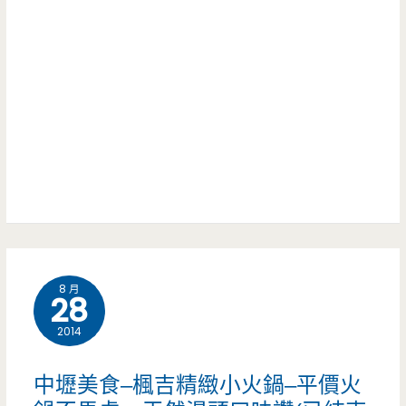
辣
味
臭
道，
豆
湯
腐
頭
—
甘
綜
甜
合
溫
鍋
暖
8 月
料
28
入
多
2014
心
豐
中壢美食–楓吉精緻小火鍋–平價火
富，