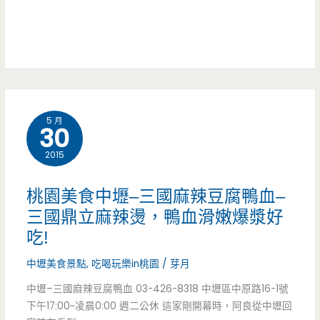
就
巷
愛
子
上
內
（已
的
遷
5 月
人
30
到
氣
2015
林
店
桃園美食中壢–三國麻辣豆腐鴨血–
森
家，
三國鼎立麻辣燙，鴨血滑嫩爆漿好
路）
吃!
麻
辣
中壢美食景點
,
吃喝玩樂in桃園
/
芽月
中壢–三國麻辣豆腐鴨血 03-426-8318 中壢區中原路16-1號
燙
下午17:00~凌晨0:00 週二公休 這家剛開幕時，阿良從中壢回
超