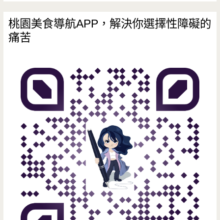
氛
桃園美食導航APP，解決你選擇性障礙的
痛苦
好，
新
鮮
食
材
令
人
讚
賞