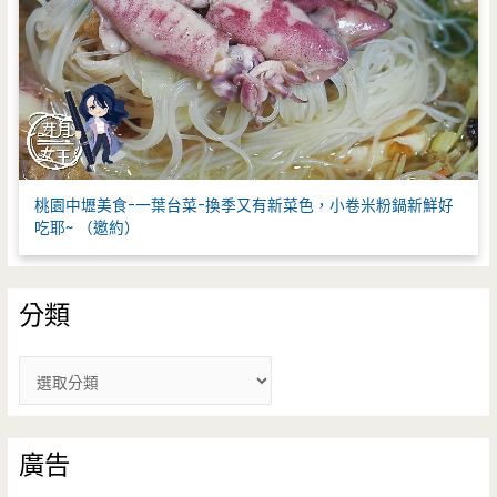
桃園中壢美食-一葉台菜-換季又有新菜色，小卷米粉鍋新鮮好
吃耶~ （邀約）
分類
分
類
廣告