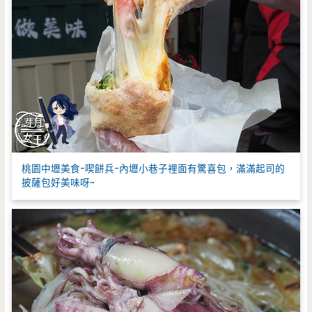
桃園中壢美食-喫餅兵-內壢小巷子裡面有驚喜包，滿滿起司的
披薩包好美味呀~