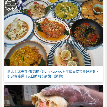
新北土城美食-饗拋拋 (Siam Kaprao)-平價泰式套餐超划算，
逛完賣場還可以自助吧吃到飽 （邀約）