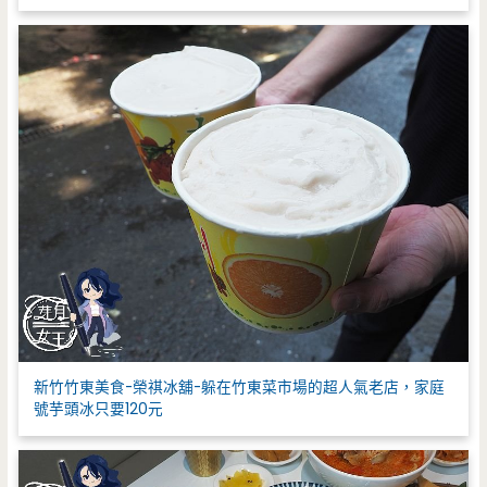
新竹竹東美食-榮祺冰舖-躲在竹東菜市場的超人氣老店，家庭
號芋頭冰只要120元