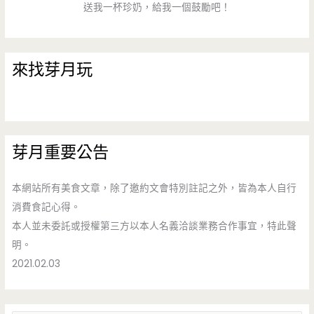
送我一杯珍奶，給我一個鼓勵吧！
來找芽月玩
芽月重要公告
本網站所有美食文章，除了邀約文會特別註記之外，皆為本人自行
消費食記心得。
本人並未委託或授權第三方以本人名義洽談業務合作事宜，特此聲
明。
2021.02.03