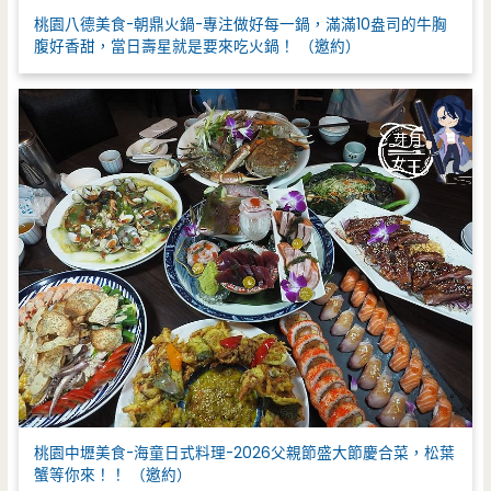
桃園八德美食-朝鼎火鍋-專注做好每一鍋，滿滿10盎司的牛胸
腹好香甜，當日壽星就是要來吃火鍋！ （邀約）
桃園中壢美食-海童日式料理-2026父親節盛大節慶合菜，松葉
蟹等你來！！ （邀約）