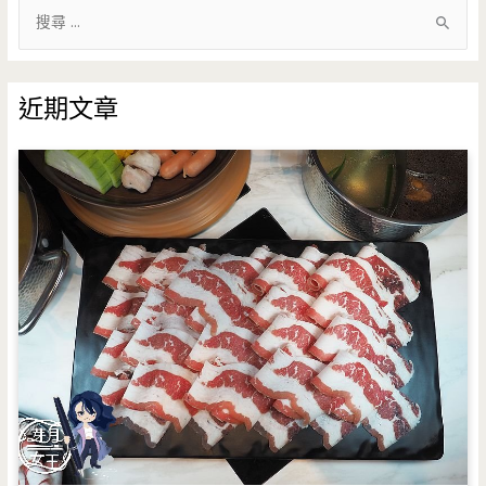
搜
尋
關
鍵
近期文章
字
: