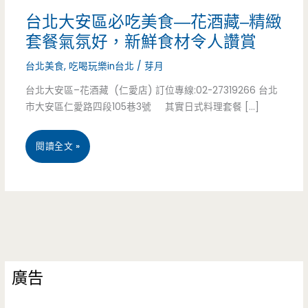
台北大安區必吃美食—花酒藏–精緻
套餐氣氛好，新鮮食材令人讚賞
台北美食
,
吃喝玩樂in台北
/
芽月
台北大安區–花酒藏 (仁愛店) 訂位專線:02-27319266 台北
市大安區仁愛路四段105巷3號 其實日式料理套餐 […]
台
閱讀全文 »
北
大
安
區
廣告
必
吃