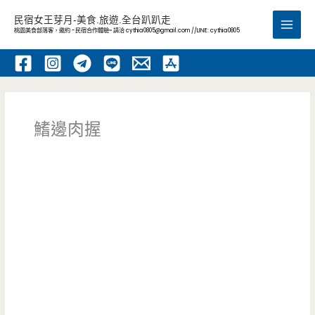
跳
民宿女王芽月-美食.旅遊.全台趴趴走
至
桃園美食部落客，邀約 -民宿合作體驗~ 請洽
cythia0805@gmail.com
//LINE: cythia0805
Main
主
要
Men
內
容
鰭邊肉握