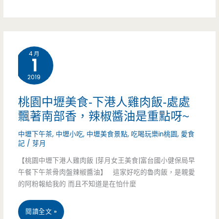
園
要
中
25
壢
元
4 月
1
美
就
2019
食-
可
鹹
桃園中壢美食-下港人雞肉飯-處處
以
飄著南部香，辣椒醬油是重點呀~
粥
魯
中壢下午茶
,
中壢小吃
,
中壢美食景點
,
吃喝玩樂in桃園
,
愛食
飲
肉
記
/
芽月
食
【桃園中壢下港人雞肉飯 |芽月女王美食|富台國小健保局早
飯
店-
午餐下午茶骨肉盤辣椒醬油】 這家好吃的魯肉飯，是親愛
吃
的阿粉報給我的 而且不知道是在怕什麼
洗
到
車
桃
閱讀全文 »
飽