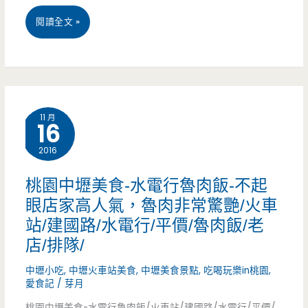
早
桃
閱讀全文 »
味
園
–
中
不
壢
起
11 月
16
美
眼
2016
食
小
–
桃園中壢美食-水電行魯肉飯-不起
店
眼店家高人氣，魯肉非常驚艷/火車
美
家，
站/建國路/水電行/平價/魯肉飯/老
玉
店/排隊/
有
麵
中壢小吃
,
中壢火車站美食
,
中壢美食景點
,
吃喝玩樂in桃園
,
超
線
愛食記
/
芽月
好
桃園中壢美食-水電行魯肉飯/火車站/建國路/水電行/平價/