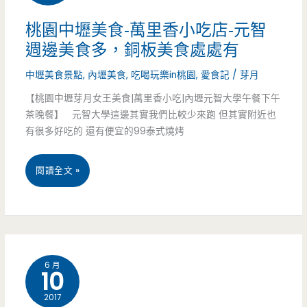
菜
桃園中壢美食-萬里香小吃店-元智
表
週邊美食多，銅板美食處處有
現
中壢美食景點
,
內壢美食
,
吃喝玩樂in桃園
,
愛食記
/
芽月
都
【桃園中壢芽月女王美食|萬里香小吃|內壢元智大學午餐下午
茶晚餐】 元智大學這邊其實我們比較少來跑 但其實附近也
不
有很多好吃的 還有便宜的99泰式燒烤
錯，
桃
閱讀全文 »
豬
園
腸
中
冬
壢
粉
6 月
10
美
湯
2017
食-
頭