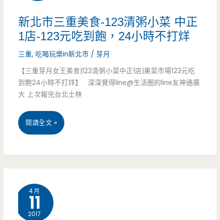
萬
好
新北市三重美食-123清粥小菜 中正
里
1店-123元吃到飽，24小時不打烊
喝
香
三重
,
吃喝玩樂in新北市
/
芽月
小
【三重芽月女王美食|123清粥小菜中正1店|果菜市場123元吃
到飽24小時不打烊】 深深覺得line@生活圈的line友神通廣
吃
大 上次報完台北士林
店-
新
閱讀全文 »
元
北
智
市
週
三
邊
4 月
11
重
美
2017
美
食