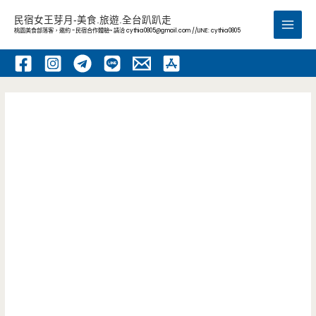
跳
民宿女王芽月-美食.旅遊.全台趴趴走
至
桃園美食部落客，邀約 -民宿合作體驗~ 請洽
cythia0805@gmail.com
//LINE: cythia0805
Main
主
要
Men
內
容