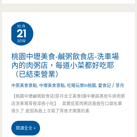
肉
20
飯
份
10 月
配
21
（已
上
2019
結
半
桃園中壢美食-鹹粥飲食店-洗車場
束
熟
內的肉粥店，每道小菜都好吃耶
營
（已結束營業）
荷
業）
中原美食景點
,
中壢美食景點
,
吃喝玩樂in桃園
,
愛食記
/
芽月
包
【桃園中壢鹹粥飲食店|芽月女王美食|環中東路黑炭牛排肉粥
蛋，
店洗車場宵夜深夜小吃】 其實這家肉粥店我放在口袋名單
內
很久了 是因為我上次寫了宵夜才開賣的素
用
桃
閱讀全文 »
只