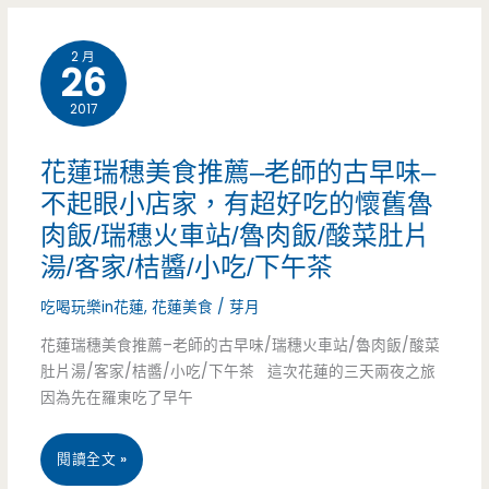
飽/
2 月
魯
26
肉
2017
飯/
花蓮瑞穗美食推薦–老師的古早味–
炒
不起眼小店家，有超好吃的懷舊魯
肉飯/瑞穗火車站/魯肉飯/酸菜肚片
麵/
湯/客家/桔醬/小吃/下午茶
新
吃喝玩樂in花蓮
,
花蓮美食
/
芽月
生
花蓮瑞穗美食推薦–老師的古早味/瑞穗火車站/魯肉飯/酸菜
路/
肚片湯/客家/桔醬/小吃/下午茶 這次花蓮的三天兩夜之旅
因為先在羅東吃了早午
老
店/
花
閱讀全文 »
在