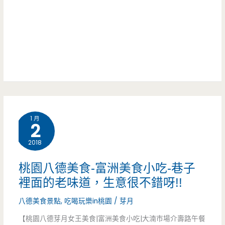
己
點
家
呀
的
~
魯
肉
飯
1 月
自
2
己
2018
救，
桃園八德美食-富洲美食小吃-巷子
泰
裡面的老味道，生意很不錯呀!!
文.
八德美食景點
,
吃喝玩樂in桃園
/
芽月
越
【桃園八德芽月女王美食|富洲美食小吃|大湳市場介壽路午餐