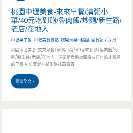
食-123
桃園中壢美食-來來早餐/清粥小
多，
菜/40元吃到飽/魯肉飯/炒麵/新生路/
清
銅
老店/在地人
粥
板
中壢早午餐
,
中壢美食景點
,
吃喝玩樂in桃園
,
愛食記
/
芽月
小
美
桃園中壢美食-來來早餐/清粥小菜/40元吃到飽/魯肉飯/炒
菜
食
麵/新生路/老店/在地人 這家是看到社團格友在討論才知道
的早餐店 位置就在新生路往高鐵青
中
處
正
處
桃
閱讀全文 »
1
有
園
店-123
中
元
壢
吃
美
到