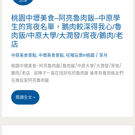
2016
食-
電
阿
行/
桃園中壢美食–阿亮魯肉飯–中原學
帆
生的宵夜名單，鵝肉較深得我心/魯
平
肉飯/中原大學/大潤發/宵夜/鵝肉/老
麵
價/
店
線-
魯
中原美食景點
,
中壢美食景點
,
吃喝玩樂in桃園
/
芽月
國
肉
桃園中壢美食–阿亮魯肉飯/魯肉飯/中原大學/大潤發/宵夜/
宅
飯/
鵝肉/老店 這陣子一直在找好吃的魯肉飯 後來有看到格友們
在推這家阿亮魯肉飯
旁
老
的
店/
桃
閱讀全文 »
人
排
園
氣
隊/
中
小
壢