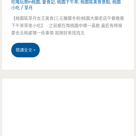
吃喝玩樂in桃園
,
愛食記
,
桃園下午茶
,
桃園區美食景點
,
桃園
魯
小吃
/
芽月
很
肉
【桃園區芽月女王美食|三元豬腸冬粉|桃園大廟老店午餐晚餐
不
下午茶宵夜小吃】 之前都在南桃園中壢一直跑 最近有時候
飯-
錯
要去北桃處理一些事情 就剛好來找找北
巷
呀!!
桃
閱讀全文 »
仔
園
內
市
的
美
好
食-
味
三
道，
元
古
豬
早