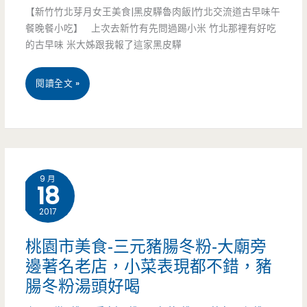
【新竹竹北芽月女王美食|黑皮驊魯肉飯|竹北交流道古早味午
小
餐晚餐小吃】 上次去新竹有先問過踢小米 竹北那裡有好吃
吃-
的古早味 米大姊跟我報了這家黑皮驊
巷
新
閱讀全文 »
子
竹
裡
竹
面
北
的
9 月
18
美
老
2017
食-
味
黑
桃園市美食-三元豬腸冬粉-大廟旁
道，
邊著名老店，小菜表現都不錯，豬
皮
生
腸冬粉湯頭好喝
驊
意