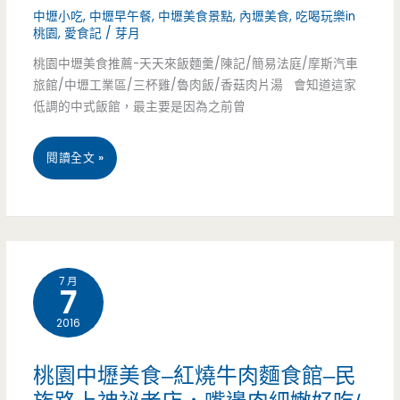
中壢小吃
,
中壢早午餐
,
中壢美食景點
,
內壢美食
,
吃喝玩樂in
虱
吃
桃園
,
愛食記
/
芽月
目
桃園中壢美食推薦-天天來飯麵羹/陳記/簡易法庭/摩斯汽車
–
魚/
旅館/中壢工業區/三杯雞/魯肉飯/香菇肉片湯 會知道這家
東
低調的中式飯館，最主要是因為之前曾
魯
豐
肉
桃
閱讀全文 »
路
飯/
園
上
蚵
中
小
仔/
壢
吃
7 月
魚
7
美
店，
皮
2016
食-
午
粥/
天
餐
桃園中壢美食–紅燒牛肉麵食館–民
下
天