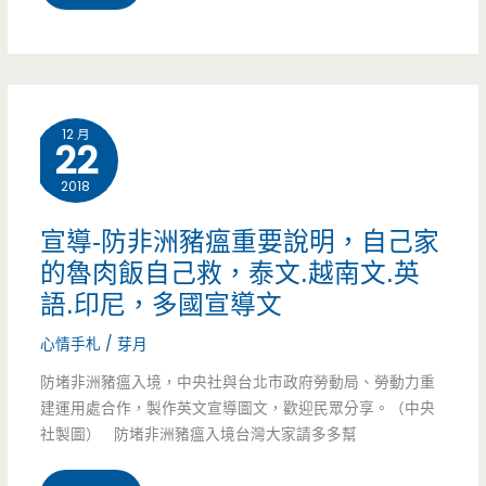
場
園
(結
內
中
束
的
壢
營
12 月
肉
22
美
業)
粥
2018
食-
店，
下
宣導-防非洲豬瘟重要說明，自己家
每
的魯肉飯自己救，泰文.越南文.英
港
語.印尼，多國宣導文
道
人
心情手札
/
芽月
小
雞
防堵非洲豬瘟入境，中央社與台北市政府勞動局、勞動力重
菜
肉
建運用處合作，製作英文宣導圖文，歡迎民眾分享。（中央
都
社製圖） 防堵非洲豬瘟入境台灣大家請多多幫
飯-
好
處