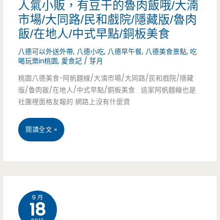
醬/
肉
人氣小販，有豆干的魯肉飯哦/大湳
飯/
市場/大同路/民和戲院/隱藏版/魯肉
小
非
佛
飯/在地人/中式早點/銅板美食
吃/
常
蒙
八德可以外送外帶
,
八德小吃
,
八德早午餐
,
八德美食景點
,
吃
下
驚
喝玩樂in桃園
,
愛食記
/
芽月
特/
午
艷/
桃園八德美食-阿帆麵線/大湳市場/大同路/民和戲院/隱藏
魯
版/魯肉飯/在地人/中式早點/銅板美食 這家阿帆麵線也是
茶
火
社團裡面格友報的 網路上沒有什麼資
肉
車
飯/
桃
閱讀全文 »
站/
老
園
建
店/
八
國
家
德
路/
常
9 月
18
美
水
味