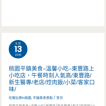
–
我
肉
台
心/
飯/
南
魯
在
好
肉
地
味
飯/
人/
9 月
道
13
中
中
在
原
2016
式
中
大
桃園平鎮美食–溫馨小吃–東豐路上
早
原，
學/
小吃店，午餐時刻人氣高/東豐路/
點/
新生醫專/老店/焢肉飯/小菜/客家口
魚
大
銅
味/
皮
潤
板
吃喝玩樂in桃園
,
平鎮美食景點
/
芽月
粥
發/
桃園平鎮美食–溫馨小吃/東豐路/新生醫專/老店/焢肉飯/小
美