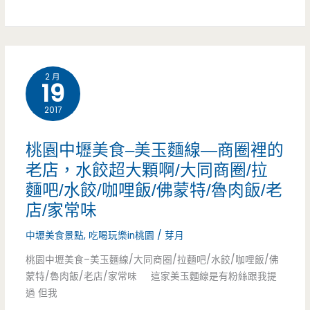
蓮
地
瑞
人
穗
2 月
19
美
2017
食
推
桃園中壢美食–美玉麵線—商圈裡的
薦
老店，水餃超大顆啊/大同商圈/拉
麵吧/水餃/咖哩飯/佛蒙特/魯肉飯/老
–
店/家常味
老
中壢美食景點
,
吃喝玩樂in桃園
/
芽月
師
桃園中壢美食–美玉麵線/大同商圈/拉麵吧/水餃/咖哩飯/佛
的
蒙特/魯肉飯/老店/家常味 這家美玉麵線是有粉絲跟我提
過 但我
古