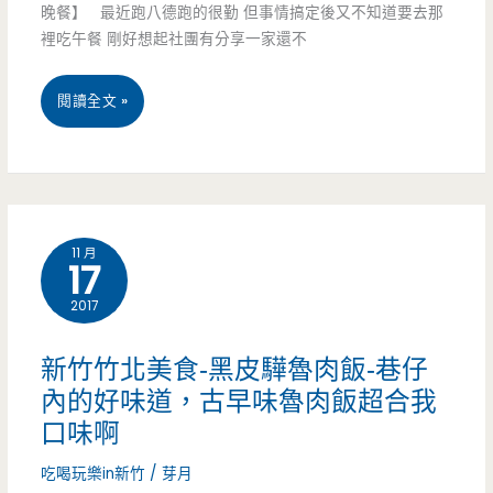
晚餐】 最近跑八德跑的很勤 但事情搞定後又不知道要去那
南
裡吃午餐 剛好想起社團有分享一家還不
文.
桃
閱讀全文 »
英
園
語.
八
印
德
尼，
11 月
17
美
多
2017
食-
國
富
宣
新竹竹北美食-黑皮驊魯肉飯-巷仔
洲
內的好味道，古早味魯肉飯超合我
導
口味啊
美
文
吃喝玩樂in新竹
/
芽月
食