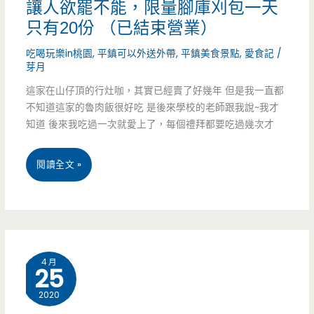
讓人欲罷不能，限量腳庫刈包一天
調
只有20份 （已結束營業）
深
吃喝玩樂in桃園
,
平鎮可以外送外帶
,
平鎮美食景點
,
愛食記
/
芽月
耕
這家在山仔頂的行灶咖，其實已經賣了好幾年 但是我一直都
十
不知道這家的魯肉飯很好吃 是後來學校的老師跟我說~我才
幾
知道 後來我吃過一次就愛上了，每個禮拜都要吃過幾次才
年，
桃
閱讀全文 »
燒
園
肉
平
便
鎮
當
4 月
25
美
划
2020
食-
算