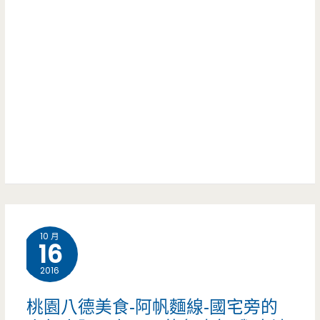
啊/
魯
肉
大
肉
飯-
同
飯/
不
商
酸
起
圈/
菜
眼
拉
肚
店
麵
片
家
吧/
湯/
高
水
10 月
客
人
16
餃/
家/
氣，
2016
咖
桔
魯
桃園八德美食-阿帆麵線-國宅旁的
哩