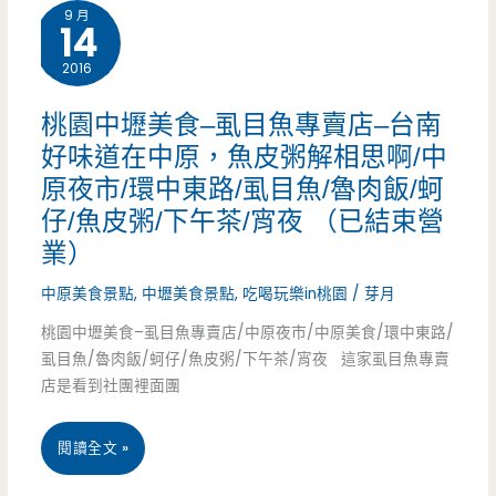
販，
9 月
14
美
有
2016
食
豆
–
桃園中壢美食–虱目魚專賣店–台南
干
好味道在中原，魚皮粥解相思啊/中
阿
的
原夜市/環中東路/虱目魚/魯肉飯/蚵
亮
仔/魚皮粥/下午茶/宵夜 （已結束營
魯
魯
業）
肉
肉
中原美食景點
,
中壢美食景點
,
吃喝玩樂in桃園
/
芽月
飯
飯
桃園中壢美食–虱目魚專賣店/中原夜市/中原美食/環中東路/
哦/
虱目魚/魯肉飯/蚵仔/魚皮粥/下午茶/宵夜 這家虱目魚專賣
–
店是看到社團裡面團
大
中
湳
桃
閱讀全文 »
原
市
園
學