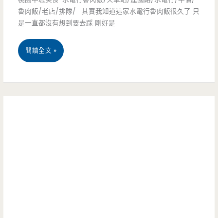
—
魯肉飯/老店/排隊/ 其實我知道這家水電行魯肉飯很久了 只
吃
商
是一直都沒有想到要去踩 剛好是
的
圈
懷
桃
閱讀全文 »
裡
舊
園
的
魯
中
老
肉
壢
店，
飯/
美
水
瑞
食-
餃
穗
水
超
火
電
大
車
行
顆
站/
魯