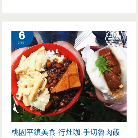
北
板
橋
12 月
6
美
2021
食-
祥
豪
手
工
肉
羹-
桃園平鎮美食-行灶咖-手切魯肉飯
低