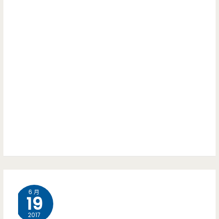
腸
味
冬
魯
粉-
肉
大
飯
廟
超
旁
合
邊
我
著
口
名
味
老
啊
6 月
店，
19
小
2017