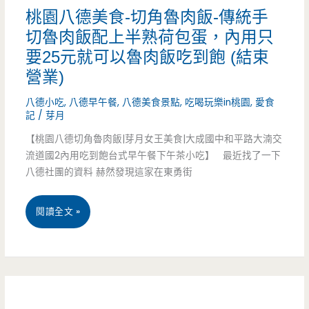
行
桃園八德美食-切角魯肉飯-傳統手
好
切魯肉飯配上半熟荷包蛋，內用只
灶
吃，
要25元就可以魯肉飯吃到飽 (結束
咖-
肉
營業)
手
羹
八德小吃
,
八德早午餐
,
八德美食景點
,
吃喝玩樂in桃園
,
愛食
切
記
/
芽月
大
【桃園八德切角魯肉飯|芽月女王美食|大成國中和平路大湳交
魯
推
流道國2內用吃到飽台式早午餐下午茶小吃】 最近找了一下
肉
八德社團的資料 赫然發現這家在東勇街
飯
桃
閱讀全文 »
讓
園
人
八
欲
德
罷