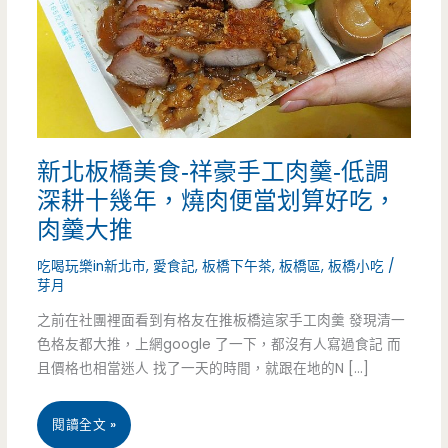
新北板橋美食-祥豪手工肉羹-低調
深耕十幾年，燒肉便當划算好吃，
肉羹大推
吃喝玩樂in新北市
,
愛食記
,
板橋下午茶
,
板橋區
,
板橋小吃
/
芽月
之前在社團裡面看到有格友在推板橋這家手工肉羹 發現清一
色格友都大推，上網google 了一下，都沒有人寫過食記 而
且價格也相當迷人 找了一天的時間，就跟在地的N […]
新
閱讀全文 »