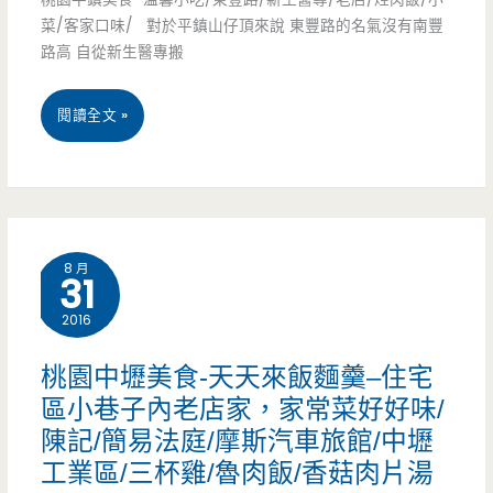
解
宵
菜/客家口味/ 對於平鎮山仔頂來說 東豐路的名氣沒有南豐
食
路高 自從新生醫專搬
相
夜/
思
鵝
桃
閱讀全文 »
啊/
肉/
園
中
老
平
原
店
鎮
夜
8 月
31
美
市/
2016
食
環
–
桃園中壢美食-天天來飯麵羹–住宅
中
區小巷子內老店家，家常菜好好味/
溫
東
陳記/簡易法庭/摩斯汽車旅館/中壢
馨
工業區/三杯雞/魯肉飯/香菇肉片湯
路/
小