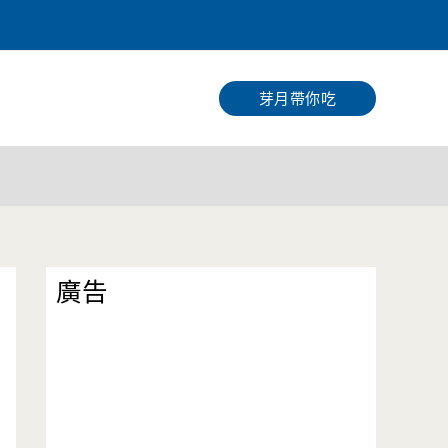
搜
尋
芽月帶你吃
廣告