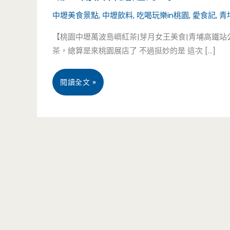
中壢美食景點
,
中壢飲料
,
吃喝玩樂in桃園
,
愛食記
,
青
【桃園中壢萬波島嶼紅茶|芽月女王美食|青埔高鐵
茶，總算是來桃園展店了 不過挺妙的是 這次 […]
桃
閱讀全文 »
園
中
壢
美
食-
萬