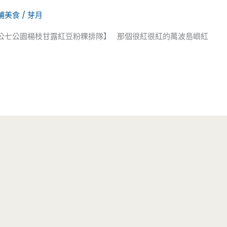
埔美食
/
芽月
站公七公園楊枝甘露紅豆粉粿排隊】 那個很紅很紅的萬波島嶼紅