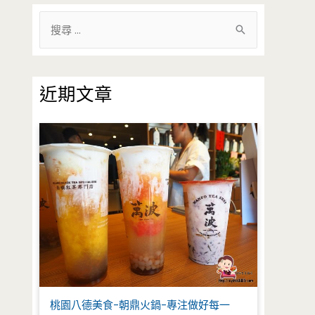
搜
尋
關
鍵
近期文章
字
:
桃園八德美食-朝鼎火鍋-專注做好每一