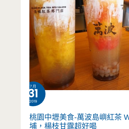
7 月
31
2019
桃園中壢美食-萬波島嶼紅茶 Wan
埔，楊枝甘露超好喝