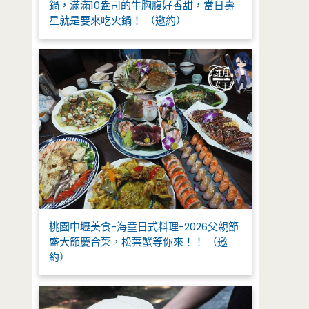
鍋，滿滿10盎司的牛胸腹好香甜，當日壽
星就是要來吃火鍋！ （邀約）
桃園中壢美食-海童日式料理-2026父親節
盛大節慶合菜，松葉蟹等你來！！ （邀
約）