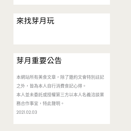
來找芽月玩
芽月重要公告
本網站所有美食文章，除了邀約文會特別註記
之外，皆為本人自行消費食記心得。
本人並未委託或授權第三方以本人名義洽談業
務合作事宜，特此聲明。
2021.02.03