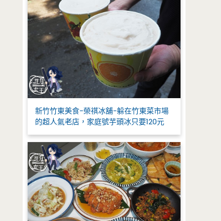
新竹竹東美食-榮祺冰舖-躲在竹東菜市場
的超人氣老店，家庭號芋頭冰只要120元