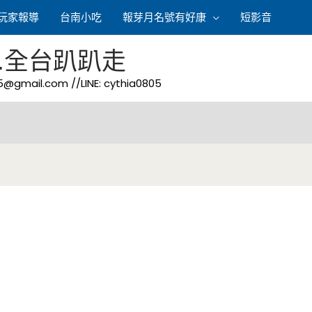
玩家報導
台南小吃
報芽月名號有好康
短影音
.全台趴趴走
05@gmail.com
//LINE: cythia0805