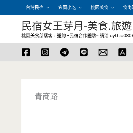
跳
台灣民宿
宜蘭小吃
桃園美食
食尚
至
主
民宿女王芽月-美食.旅遊
要
桃園美食部落客，邀約 -民宿合作體驗~ 請洽
cythia08
內
容
青商路