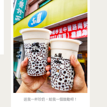
送我一杯珍奶，給我一個鼓勵吧！