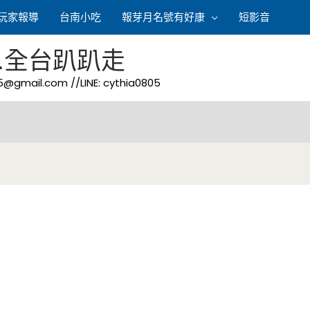
玩家報導
台南小吃
報芽月名號有好康
短影音
.全台趴趴走
05@gmail.com
//LINE: cythia0805