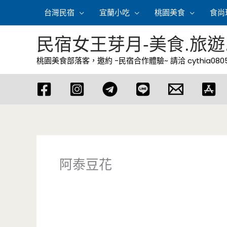
跳
台灣民宿
宜蘭小吃
桃園美食
食尚
至
主
民宿女王芽月-美食.旅遊
要
桃園美食部落客，邀約 -民宿合作體驗~ 請洽
cythia08
內
容
阿泰豆花