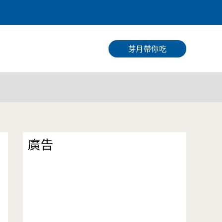
搜
尋
芽月帶你吃
廣告