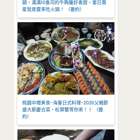
鍋，滿滿10盎司的牛胸腹好香甜，當日壽
星就是要來吃火鍋！ （邀約）
桃園中壢美食-海童日式料理-2026父親節
盛大節慶合菜，松葉蟹等你來！！ （邀
約）