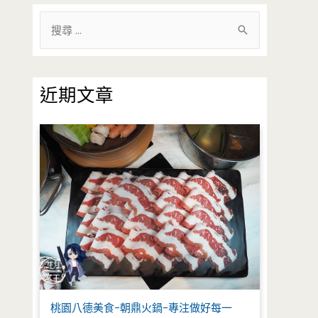
搜
尋
關
鍵
近期文章
字
:
桃園八德美食-朝鼎火鍋-專注做好每一