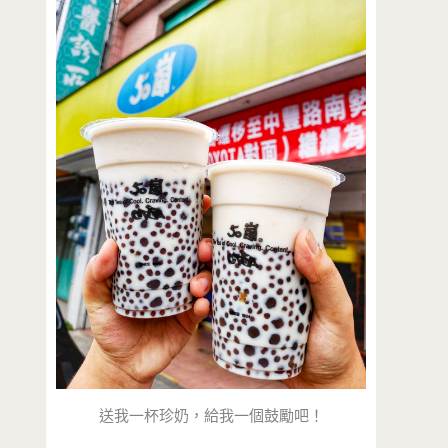
送我一杯珍奶，給我一個鼓勵吧！