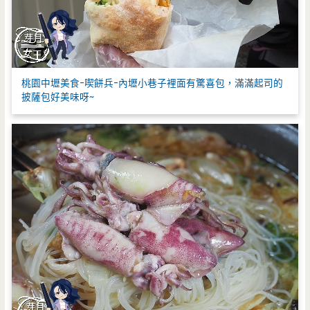
桃園中壢美食-喫餅兵-內壢小巷子裡面有驚喜包，滿滿起司的
披薩包好美味呀~