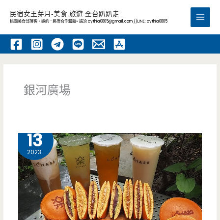
跳
民宿女王芽月-美食.旅遊.全台趴趴走
至
桃園美食部落客，邀約 -民宿合作體驗~ 請洽
cythia0805@gmail.com
//LINE: cythia0805
Main
主
要
Men
內
容
銀河廣場
6 月
13
2023