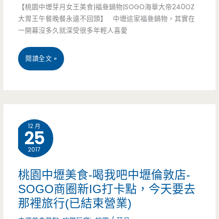
【桃園中壢芽月女王美食|福叄鍋物|SOGO海華大帝240OZ
外
大胃王午餐晚餐永遠不回頭】 中壢這家福叄鍋物，其實在
正
一開幕沒多久就深受很多年輕人喜愛
宗
桃
閱讀全文 »
第
園
一
中
家
壢
在
12 月
25
美
中
2017
食-
壢
福
桃園中壢美食-喝我吧中壢倫敦店-
SOGO商圈新IG打卡點，今天要去
叄
那裡旅行(已結束營業)
鍋