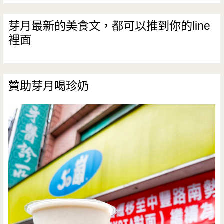
餐/
食
芽月最新的美食文，都可以推到你的line
工
裡面
街/
業
野
風/
狼
贊助芽月喝珍奶
大
燒
份
燒
量/
豬
家
丼/
庭
醬
聚
膠/
餐
單
(已