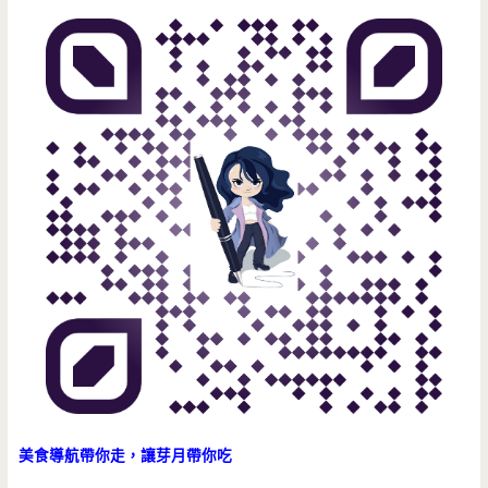
(已
盆
漢
結
沙
一
束
拉/
樣
營
西
大
業)
班
口
牙
吃
鍋
肉
飯/
吧/
調
中
酒/
壢
早
SOGO/B1
美食導航帶你走，讓芽月帶你吃
午
美