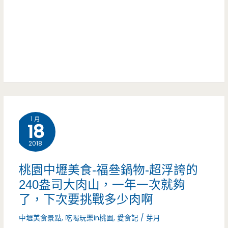
咖
束
打
哩-
營
烊
多
業）
好
蔬
貼
果
心
甜
1 月
甜
18
的
2018
湯
桃園中壢美食-福叄鍋物-超浮誇的
咖
240盎司大肉山，一年一次就夠
了，下次要挑戰多少肉啊
哩，
中壢美食景點
,
吃喝玩樂in桃園
,
愛食記
/
芽月
海