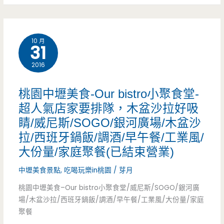
收
中
服
壢
務
10 月
31
美
費/
2016
食
提
–
桃園中壢美食-Our bistro小聚食堂-
供
懶
超人氣店家要排隊，木盆沙拉好吸
WIFI/
睛/威尼斯/SOGO/銀河廣場/木盆沙
人
寵
拉/西班牙鍋飯/調酒/早午餐/工業風/
披
大份量/家庭聚餐(已結束營業)
物
薩
中壢美食景點
,
吃喝玩樂in桃園
/
芽月
友
雞
桃園中壢美食–Our bistro小聚食堂/威尼斯/SOGO/銀河廣
善
場/木盆沙拉/西班牙鍋飯/調酒/早午餐/工業風/大份量/家庭
排
餐
聚餐
–