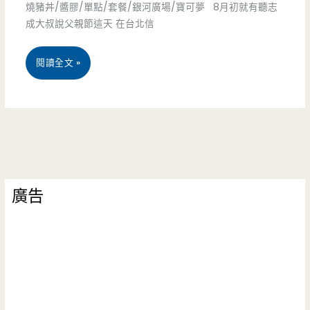
堂-
燒豬丼/醬膠/單點/套餐/銀河廣場/寶可夢 8月初就有聽志
成大叔說父親節這天 在台北信
夠
超
用
人
桃
閱讀全文 »
心/
氣
園
威
店
中
斯
家
壢
尼/SOGO/
要
美
銀
排
廣告
食-
河
隊，
燒
廣
木
丼
場/
盆
株
停
沙
式