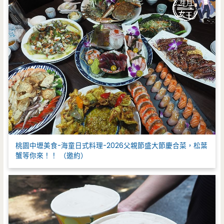
桃園中壢美食-海童日式料理-2026父親節盛大節慶合菜，松葉
蟹等你來！！ （邀約）