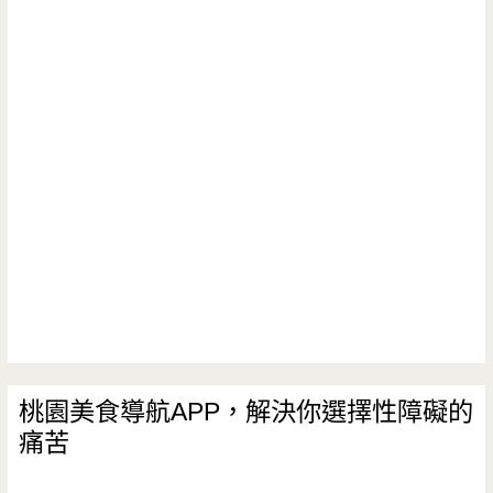
車
拉
會
場/
好
社-
燦
吸
肉
星
睛/
食
旅
威
族
遊/
尼
的
外
斯/SOGO/
最
帶/
銀
愛，
現
河
像
點
廣
個
桃園美食導航APP，解決你選擇性障礙的
現
場/
痛苦
男
做
木
子