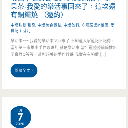
果茶-我愛的樂活事回來了，這次還
有銅鑼燒 （邀約）
中壢甜點.甜品
,
中壢美食景點
,
中壢飲料
,
吃喝玩樂in桃園
,
愛
食記
/
芽月
樂活事~~~ 我愛的樂活事又回來了 不知道大家還記不記得，
當年第一家推出手作珍珠的 就是樂活事 當年還陸陸續續推出
了寶貝Q等等一系列超美的手作珍珠 我實在有夠愛 […]
桃
閱讀全文 »
園
中
壢
1 月
7
美
2020
食-