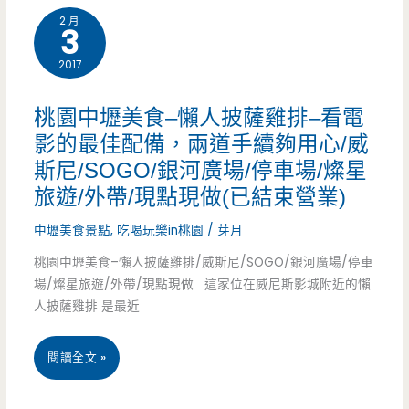
束
2 月
餐/
3
營
輕
2017
業)
食/IG/
桃園中壢美食–懶人披薩雞排–看電
生
影的最佳配備，兩道手續夠用心/威
斯尼/SOGO/銀河廣場/停車場/燦星
乳
旅遊/外帶/現點現做(已結束營業)
酪/
中壢美食景點
,
吃喝玩樂in桃園
/
芽月
手
桃園中壢美食–懶人披薩雞排/威斯尼/SOGO/銀河廣場/停車
作
場/燦星旅遊/外帶/現點現做 這家位在威尼斯影城附近的懶
人披薩雞排 是最近
甜
點/
桃
閱讀全文 »
不
園