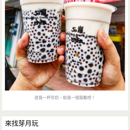
點/
結
套
束
餐/
營
業)
送我一杯珍奶，給我一個鼓勵吧！
來找芽月玩