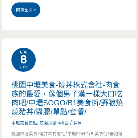
廳/
看
桃
閱讀全文 »
下
電
園
午
影
中
茶/
的
壢
（已
8 月
最
8
美
結
佳
2016
食-
束
配
Our
桃園中壢美食-燒丼株式會社-肉食
營
備，
bistro
族的最愛，像個男子漢一樣大口吃
業）
肉吧/中壢SOGO/B1美食街/野狼燒
兩
小
燒豬丼/醬膠/單點/套餐/
道
聚
中壢美食景點
,
吃喝玩樂in桃園
/
芽月
手
食
桃園中壢美食-燒丼株式會社/中壢SOGO/B1美食街/野狼燒
續