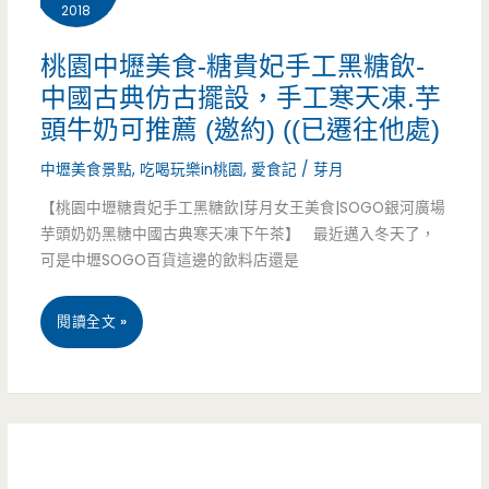
2018
食-
事
喫
桃園中壢美食-糖貴妃手工黑糖飲-
回
中國古典仿古擺設，手工寒天凍.芋
糆
來
頭牛奶可推薦 (邀約) ((已遷往他處)
《辣
了，
中壢美食景點
,
吃喝玩樂in桃園
,
愛食記
/
芽月
椒
這
【桃園中壢糖貴妃手工黑糖飲|芽月女王美食|SOGO銀河廣場
板
芋頭奶奶黑糖中國古典寒天凍下午茶】 最近邁入冬天了，
次
可是中壢SOGO百貨這邊的飲料店還是
麵》-
還
住
桃
閱讀全文 »
有
宅
園
銅
區
中
鑼
內
壢
燒
的
美