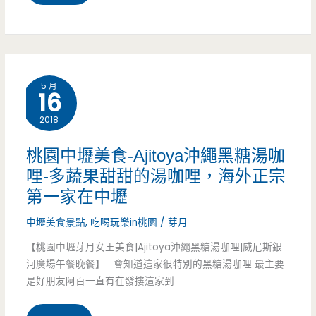
火
園
處)
鍋
中
吃
壢
到
5 月
16
美
飽-
2018
食-
獨
哭
桃園中壢美食-Ajitoya沖繩黑糖湯咖
特
哩-多蔬果甜甜的湯咖哩，海外正宗
鼻
湯
第一家在中壢
子
頭
中壢美食景點
,
吃喝玩樂in桃園
/
芽月
酸
有
【桃園中壢芽月女王美食|Ajitoya沖繩黑糖湯咖哩|威尼斯銀
辣
河廣場午餐晚餐】 會知道這家很特別的黑糖湯咖哩 最主要
順
是好朋友阿百一直有在發摟這家到
粉-
口，
多