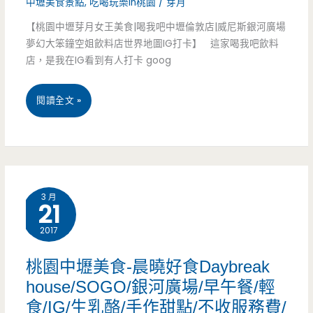
中壢美食景點
,
吃喝玩樂in桃園
/
芽月
物-
【桃園中壢芽月女王美食|喝我吧中壢倫敦店|威尼斯銀河廣場
超
夢幻大笨鐘空姐飲料店世界地圖IG打卡】 這家喝我吧飲料
店，是我在IG看到有人打卡 goog
浮
誇
桃
閱讀全文 »
的
園
240
中
盎
壢
司
3 月
21
美
大
2017
食-
肉
喝
桃園中壢美食-晨曉好食Daybreak
山，
house/SOGO/銀河廣場/早午餐/輕
我
一
食/IG/生乳酪/手作甜點/不收服務費/
吧