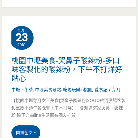
頭
中
牛
壢
奶
5 月
23
美
可
2018
食-
推
海
桃園中壢美食-哭鼻子酸辣粉-多口
薦
味客製化的酸辣粉，下午不打烊好
姥
(邀
貼心
姥
約)
中壢下午茶
,
中壢美食景點
,
吃喝玩樂in桃園
,
愛食記
/
芽月
海
((已
【桃園中壢芽月女王美食|哭鼻子酸辣粉|SOGO銀河廣場客製
鮮
化重慶小麵午餐晚餐下午不打烊】 會知道這家哭鼻子酸辣
遷
粉 除了之前line生活圈有圈友推薦
石
往
頭
桃
閱讀全文 »
他