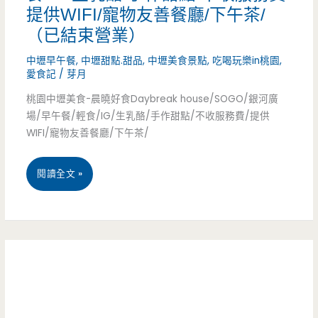
提供WIFI/寵物友善餐廳/下午茶/
年
中
（已結束營業）
一
壢
中壢早午餐
,
中壢甜點.甜品
,
中壢美食景點
,
吃喝玩樂in桃園
,
次
愛食記
/
芽月
倫
就
桃園中壢美食-晨曉好食Daybreak house/SOGO/銀河廣
敦
場/早午餐/輕食/IG/生乳酪/手作甜點/不收服務費/提供
夠
WIFI/寵物友善餐廳/下午茶/
店-
了，
SOGO
桃
閱讀全文 »
下
商
園
次
圈
中
要
新
壢
挑
IG
美
戰
打
食-
多