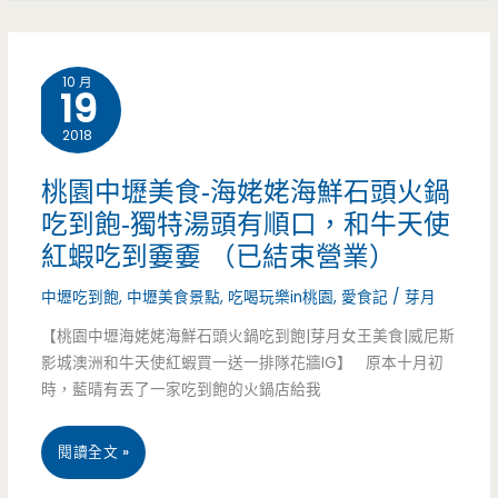
古
典
10 月
仿
19
古
2018
擺
桃園中壢美食-海姥姥海鮮石頭火鍋
設，
吃到飽-獨特湯頭有順口，和牛天使
紅蝦吃到嫑嫑 （已結束營業）
手
中壢吃到飽
,
中壢美食景點
,
吃喝玩樂in桃園
,
愛食記
/
芽月
工
【桃園中壢海姥姥海鮮石頭火鍋吃到飽|芽月女王美食|威尼斯
寒
影城澳洲和牛天使紅蝦買一送一排隊花牆IG】 原本十月初
天
時，藍晴有丟了一家吃到飽的火鍋店給我
凍.
桃
閱讀全文 »
芋
園