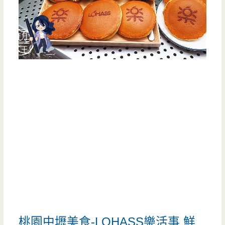
桃園中壢美食-LOHASS樂活事 鮮