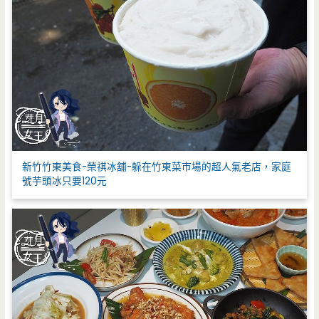
新竹竹東美食-榮祺冰舖-躲在竹東菜市場的超人氣老店，家庭
號芋頭冰只要120元