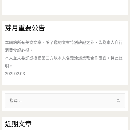
芽月重要公告
本網站所有美食文章，除了邀約文會特別註記之外，皆為本人自行
消費食記心得。
本人並未委託或授權第三方以本人名義洽談業務合作事宜，特此聲
明。
2021.02.03
搜
尋
關
鍵
近期文章
字