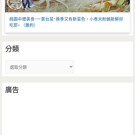
桃園中壢美食-一葉台菜-換季又有新菜色，小卷米粉鍋新鮮好
吃耶~ （邀約）
分類
分
類
廣告