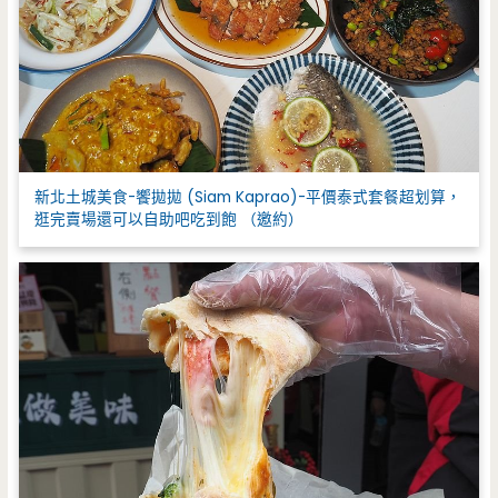
新北土城美食-饗拋拋 (Siam Kaprao)-平價泰式套餐超划算，
逛完賣場還可以自助吧吃到飽 （邀約）