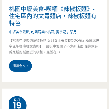
LOHASS
桃園中壢美食-喫糆《辣椒板麵》-
住宅區內的文青麵店，辣椒板麵有
樂
特色
活
中壢美食景點
,
吃喝玩樂in桃園
,
愛食記
/
芽月
事
【桃園中壢喫麵辣椒板麵|芽月女王美食|SOGO威尼斯影城住
鮮
宅區午餐晚餐文青IG】 最近中壢開了不少新店面 而這家在
威尼斯影城附近的喫麵，最近在IG
果
茶-
桃
閱讀全文 »
我
園
愛
中
的
壢
樂
12 月
19
美
活