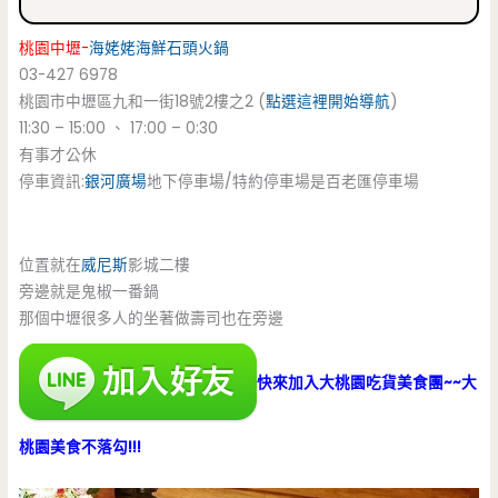
桃園中壢-
海姥姥
海鮮石頭火鍋
03-427 6978
桃園市中壢區九和一街18號2樓之2 (
點選這裡開始導航
)
11:30 – 15:00 、 17:00 – 0:30
有事才公休
停車資訊:
銀河廣場
地下停車場/特約停車場是百老匯停車場
位置就在
威尼斯
影城二樓
旁邊就是鬼椒一番鍋
那個中壢很多人的坐著做壽司也在旁邊
快來加入大桃園吃貨美食團~~大
桃園美食不落勾!!!