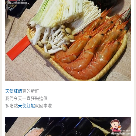
天使紅蝦
真的新鮮
我們今天一直狂點這個
多吃點
天使紅蝦
就回本啦