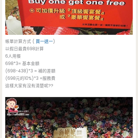
帳單計算方式 (
買一送一
)
以假日最貴698計算
6人用餐
698*3= 基本金額
(698-438)*3 = 補的差額
(698元的10%)*3 =服務費
這樣大家有沒有清楚呢??