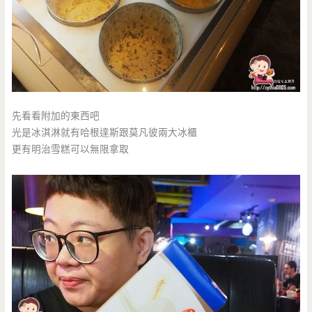
先看看附加的東西吧
光是冰淇淋就有哈根達斯跟莫凡彼兩大冰櫃
更有明治雪糕可以無限拿取