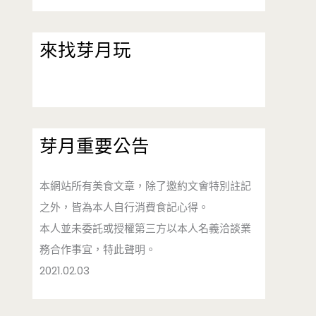
來找芽月玩
芽月重要公告
本網站所有美食文章，除了邀約文會特別註記
之外，皆為本人自行消費食記心得。
本人並未委託或授權第三方以本人名義洽談業
務合作事宜，特此聲明。
2021.02.03