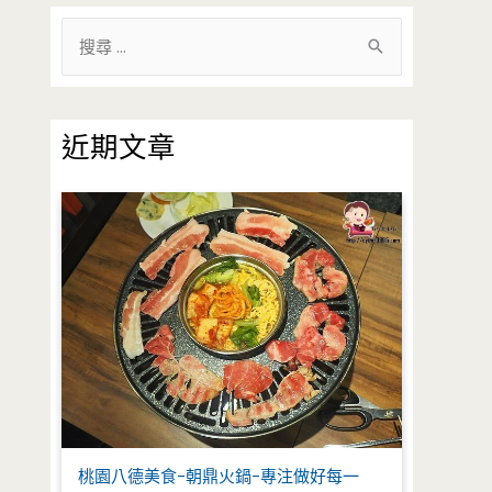
搜
尋
關
鍵
近期文章
字
:
桃園八德美食-朝鼎火鍋-專注做好每一