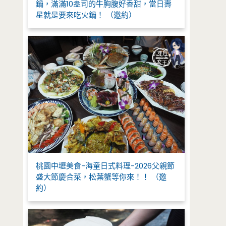
鍋，滿滿10盎司的牛胸腹好香甜，當日壽
星就是要來吃火鍋！ （邀約）
桃園中壢美食-海童日式料理-2026父親節
盛大節慶合菜，松葉蟹等你來！！ （邀
約）