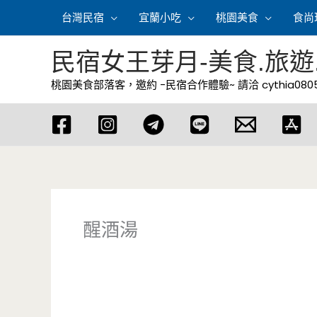
跳
台灣民宿
宜蘭小吃
桃園美食
食尚
至
主
民宿女王芽月-美食.旅遊
要
桃園美食部落客，邀約 -民宿合作體驗~ 請洽
cythia08
內
容
醒酒湯