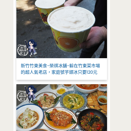
新竹竹東美食-榮祺冰舖-躲在竹東菜市場
的超人氣老店，家庭號芋頭冰只要120元