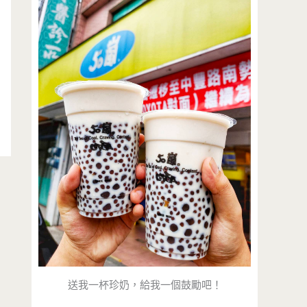
送我一杯珍奶，給我一個鼓勵吧！