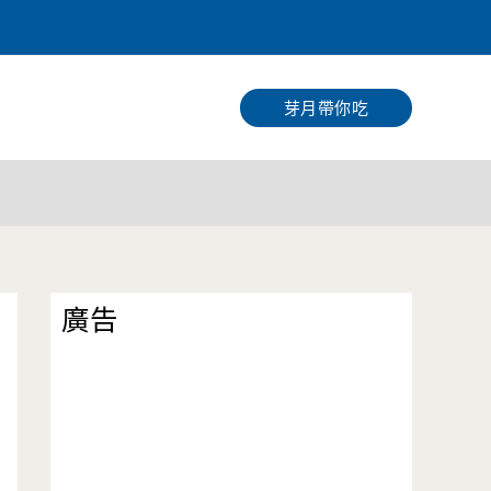
搜
尋
芽月帶你吃
廣告