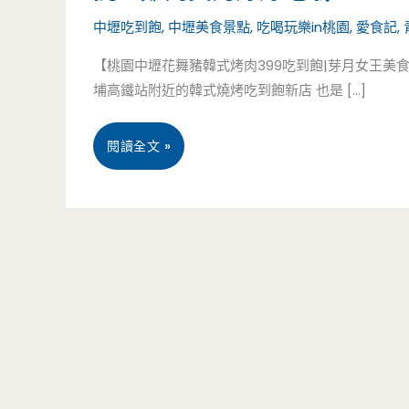
中壢吃到飽
,
中壢美食景點
,
吃喝玩樂in桃園
,
愛食記
,
【桃園中壢花舞豬韓式烤肉399吃到飽|芽月女王美
埔高鐵站附近的韓式燒烤吃到飽新店 也是 […]
桃
閱讀全文 »
園
中
壢
美
食-
花