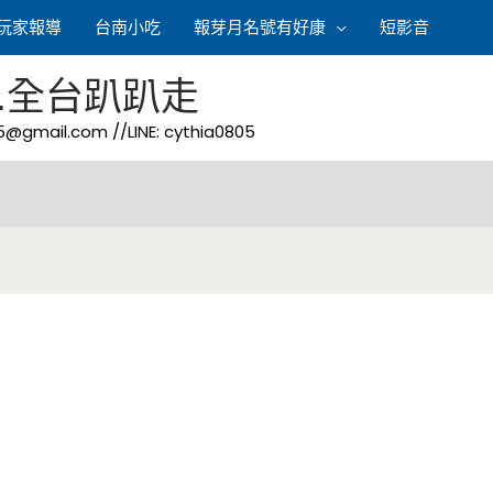
玩家報導
台南小吃
報芽月名號有好康
短影音
.全台趴趴走
05@gmail.com
//LINE: cythia0805