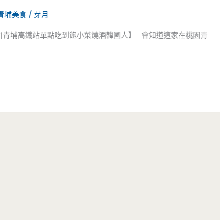
青埔美食
/
芽月
食|青埔高鐵站單點吃到飽小菜燒酒韓國人】 會知道這家在桃園青