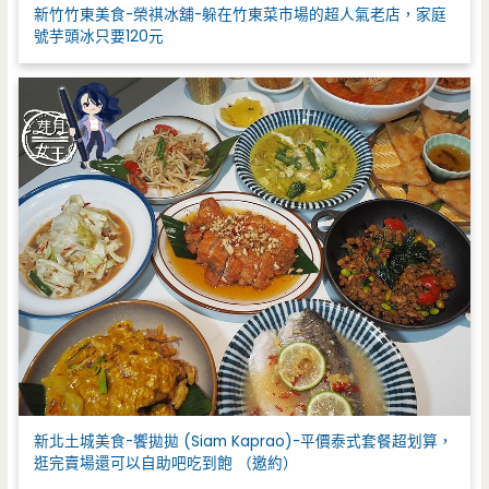
新竹竹東美食-榮祺冰舖-躲在竹東菜市場的超人氣老店，家庭
號芋頭冰只要120元
新北土城美食-饗拋拋 (Siam Kaprao)-平價泰式套餐超划算，
逛完賣場還可以自助吧吃到飽 （邀約）