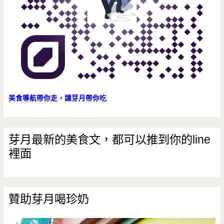
壢
高
中/
優
格
美食導航帶你走，讓芽月帶你吃
乳
酪/
芽月最新的美食文，都可以推到你的line
裡面
日
本
麵
贊助芽月喝珍奶
粉/