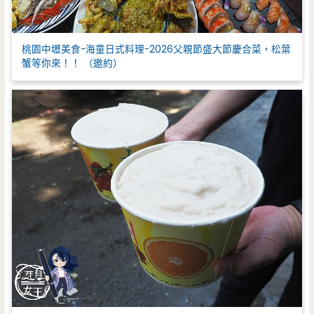
桃園中壢美食-海童日式料理-2026父親節盛大節慶合菜，松葉
蟹等你來！！ （邀約）