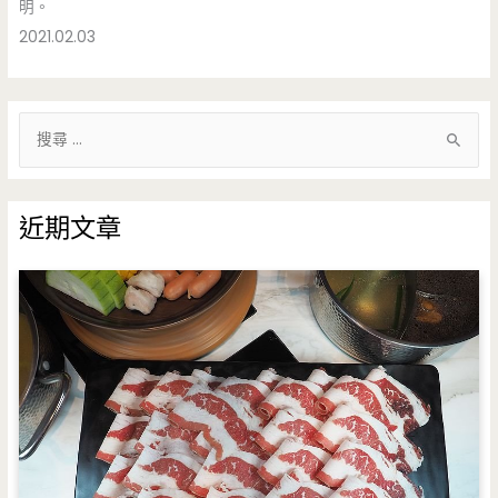
明。
2021.02.03
搜
尋
關
鍵
近期文章
字
: