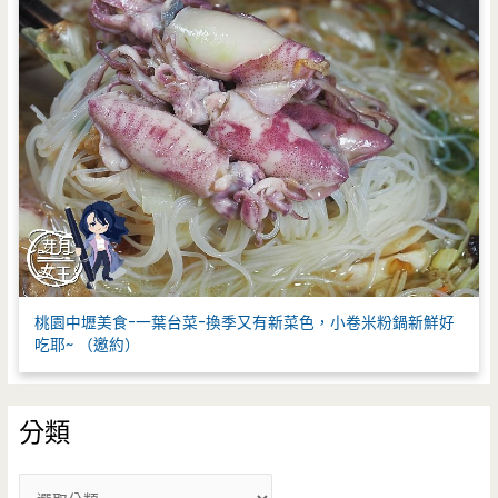
桃園中壢美食-一葉台菜-換季又有新菜色，小卷米粉鍋新鮮好
吃耶~ （邀約）
分類
分