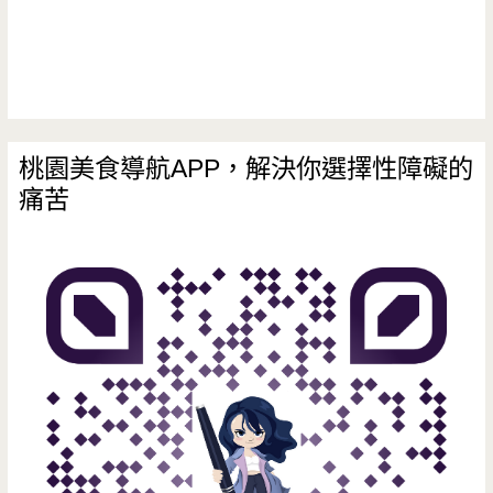
最
天
然
的，
桃園美食導航APP，解決你選擇性障礙的
痛苦
優
格
乳
酪
超
好
吃/
中