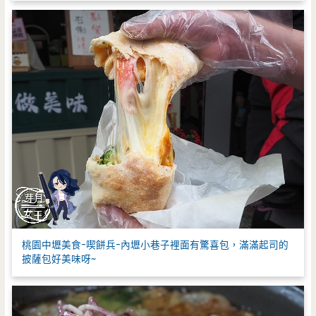
桃園中壢美食-喫餅兵-內壢小巷子裡面有驚喜包，滿滿起司的
披薩包好美味呀~