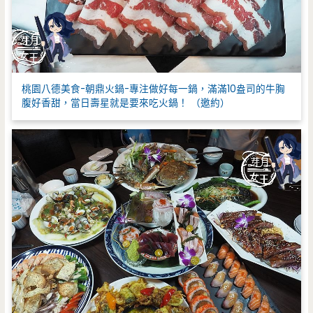
桃園八德美食-朝鼎火鍋-專注做好每一鍋，滿滿10盎司的牛胸
腹好香甜，當日壽星就是要來吃火鍋！ （邀約）