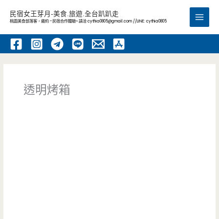
跳
民宿女王芽月-美食.旅遊.全台趴趴走
至
桃園美食部落客，邀約 -民宿合作體驗~ 請洽
cythia0805@gmail.com
//LINE: cythia0805
Main
主
要
Men
內
容
透明烤箱