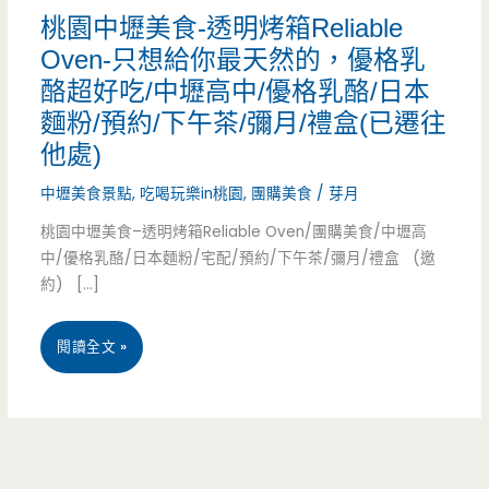
桃園中壢美食-透明烤箱Reliable
Oven-只想給你最天然的，優格乳
酪超好吃/中壢高中/優格乳酪/日本
麵粉/預約/下午茶/彌月/禮盒(已遷往
他處)
中壢美食景點
,
吃喝玩樂in桃園
,
團購美食
/
芽月
桃園中壢美食–透明烤箱Reliable Oven/團購美食/中壢高
中/優格乳酪/日本麵粉/宅配/預約/下午茶/彌月/禮盒 (邀
約) […]
桃
閱讀全文 »
園
中
壢