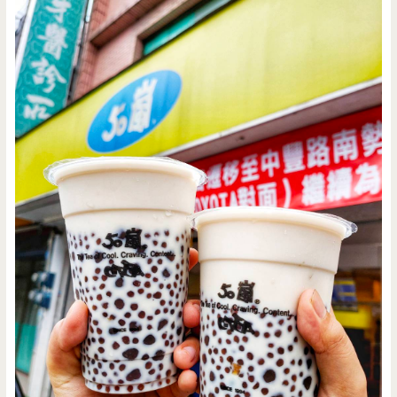
預
約/
下
午
茶/
彌
月/
禮
盒
(已
遷
往