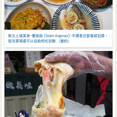
新北土城美食-饗拋拋 (Siam Kaprao)-平價泰式套餐超划算，
逛完賣場還可以自助吧吃到飽 （邀約）