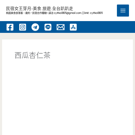
跳
民宿女王芽月-美食.旅遊.全台趴趴走
至
桃園美食部落客，邀約 -民宿合作體驗~ 請洽
cythia0805@gmail.com
//LINE: cythia0805
Main
主
要
Men
內
容
西瓜杏仁茶