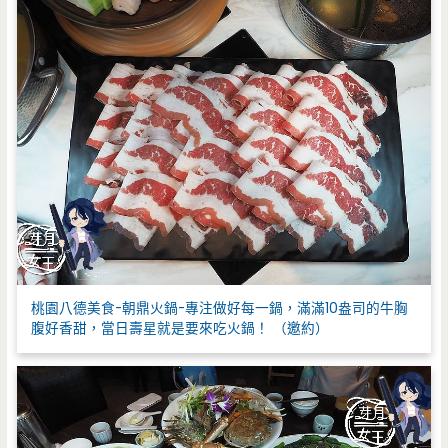
桃園八德美食-朝鼎火鍋-專注做好每一鍋，滿滿10盎司的牛胸
腹好香甜，當日壽星就是要來吃火鍋！ （邀約）