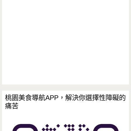
Door-
天
然
好
吃
的
杏
仁
專
桃園美食導航APP，解決你選擇性障礙的
痛苦
賣
店，
手