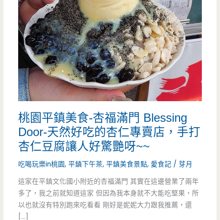
桃園平鎮美食-杏福滿門 Blessing
Door-天然好吃的杏仁專賣店，手打
杏仁豆腐讓人好驚艷呀~~
吃喝玩樂in桃園
,
平鎮下午茶
,
平鎮美食景點
,
愛食記
/
芽月
這家在平鎮文化國小附近的杏福滿門 其實在這邊營業了兩年
多了，我之前就知道這家 但因為我本身就不大能吃堅果，所
以也就沒有特別跑來吃看看 剛好是妮妮大力跟我推薦，還
[…]