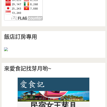
飯店訂房專用
來愛食記找芽月喲~