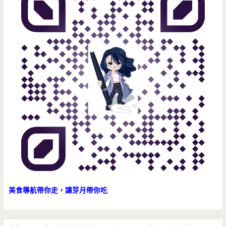
打
杏
仁
豆
腐
讓
人
好
驚
艷
美食導航帶你走，讓芽月帶你吃
呀
~~