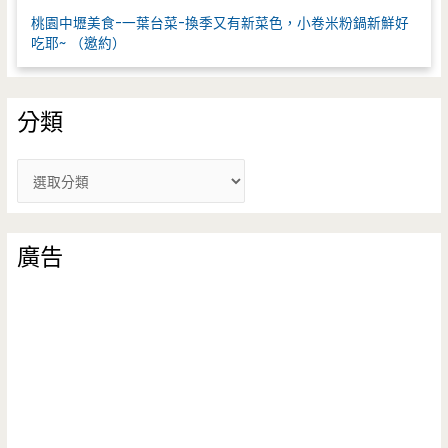
桃園中壢美食-一葉台菜-換季又有新菜色，小卷米粉鍋新鮮好
吃耶~ （邀約）
分類
分
類
廣告