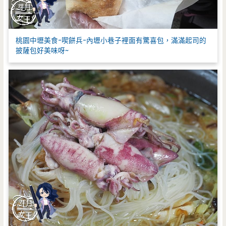
桃園中壢美食-喫餅兵-內壢小巷子裡面有驚喜包，滿滿起司的
披薩包好美味呀~