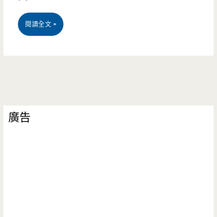
桃
閱讀全文 »
園
平
鎮
美
廣告
食-
杏
福
滿
門
Blessing