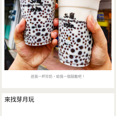
送我一杯珍奶，給我一個鼓勵吧！
來找芽月玩