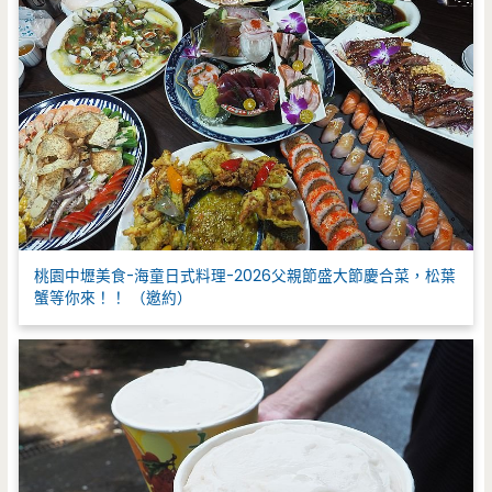
桃園中壢美食-海童日式料理-2026父親節盛大節慶合菜，松葉
蟹等你來！！ （邀約）