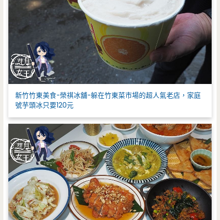
新竹竹東美食-榮祺冰舖-躲在竹東菜市場的超人氣老店，家庭
號芋頭冰只要120元