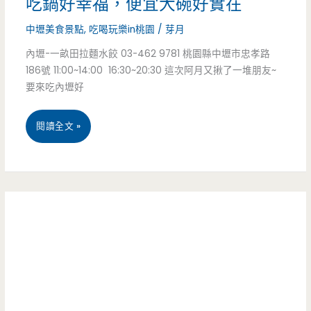
吃鍋好幸福，便宜大碗好實在
實
好
中壢美食景點
,
吃喝玩樂in桃園
/
芽月
好
蔥
內壢-一畝田拉麵水餃 03-462 9781 桃園縣中壢市忠孝路
吃
186號 11:00~14:00 16:30~20:30 這次阿月又揪了一堆朋友~
油
人
要來吃內壢好
餅
氣
桃
閱讀全文 »
–
高
園
排
內
隊
壢
美
–
食
一
小
畝
攤
田