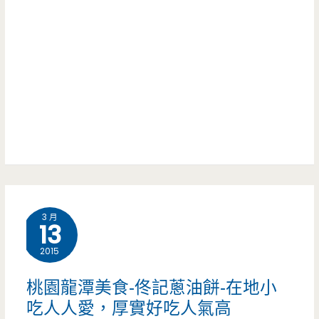
庭
好
小
吃
吃-
可
巷
嘗
弄
鮮
間
家
庭
3 月
小
13
店，
2015
老
桃園龍潭美食-佟記蔥油餅-在地小
兵
吃人人愛，厚實好吃人氣高