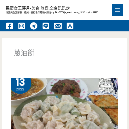
跳
民宿女王芽月-美食.旅遊.全台趴趴走
至
桃園美食部落客，邀約 -民宿合作體驗~ 請洽
cythia0805@gmail.com
//LINE: cythia0805
Main
主
要
Men
內
容
蔥油餅
4 月
13
2022