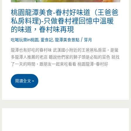
餅-
桃園龍潭美食-眷村好味道（王爸爸
一
私房料理)-只做眷村裡回憶中溫暖
顆
的味道，眷村味再現
5
吃喝玩樂in桃園
,
愛食記
,
龍潭美食景點
/
芽月
元
龍潭也有好吃的眷村味 武漢國小附近的王爸爸私房菜，是蠻
多龍潭人推薦的老店 聽說他們家的獅子頭是必點的菜色 就找
雪
了一天的時間，跟朋友一起來吃看看 桃園龍潭-眷村好
花
煎
桃
閱讀全文 »
餃，
園
隱
龍
藏
潭
在
美