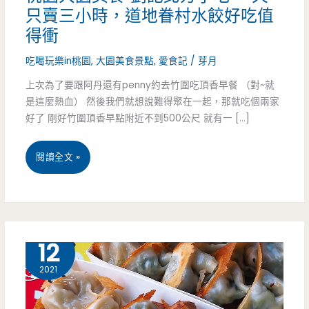
只賣三小時，道地眷村水餃好吃值
得衝
吃喝玩樂in桃園
,
大園美食景點
,
愛食記
/
芽月
上次為了要跟阿丹還有penny約去竹圍吃頂香早餐 （對~就
是這麼熱血） 然後我們就想說難得聚在一起，那就吃個兩家
好了 剛好竹圍頂香早點附近不到500公尺 就有一 […]
桃
閱讀全文 »
園
大
園
9 月
12
美
2021
食-