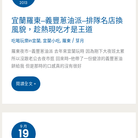
幸
2013
福，
宜蘭羅東–義豐蔥油派–排隊名店換
便
風貌，趁熱現吃才是王道
宜
吃喝玩樂in宜蘭
,
宜蘭小吃
,
羅東
/
芽月
大
羅東夜市–義豐蔥油派 去年來宜蘭玩時 因為剛下大夜班太累
所以沒跟老公去夜市逛 回來時~他帶了一份變涼的義豐蔥油
碗
餅給我 但是那時的口感真的沒有很好
好
宜
閱讀全文 »
實
蘭
在
羅
東
9 月
19
–