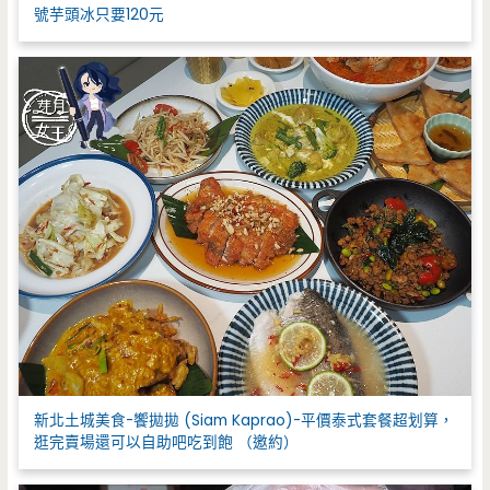
號芋頭冰只要120元
新北土城美食-饗拋拋 (Siam Kaprao)-平價泰式套餐超划算，
逛完賣場還可以自助吧吃到飽 （邀約）