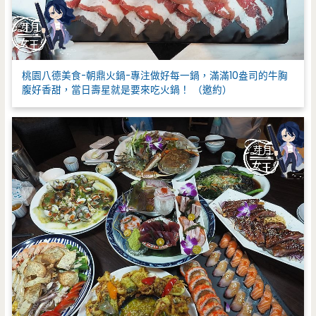
桃園八德美食-朝鼎火鍋-專注做好每一鍋，滿滿10盎司的牛胸
腹好香甜，當日壽星就是要來吃火鍋！ （邀約）