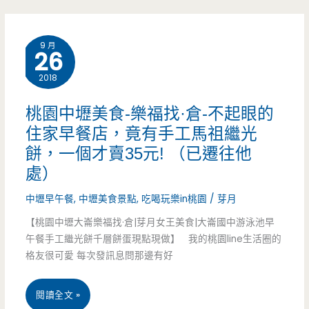
龍
燒
潭
9 月
吃
26
美
到
2018
食-
飽-
華
桃園中壢美食-樂福找·倉-不起眼的
安
住家早餐店，竟有手工馬祖繼光
中
餅，一個才賣35元! （已遷往他
格
刀
處）
斯
切
中壢早午餐
,
中壢美食景點
,
吃喝玩樂in桃園
/
芽月
牛
家
【桃園中壢大崙樂福找·倉|芽月女王美食|大崙國中游泳池早
肉
常
午餐手工繼光餅千層餅蛋現點現做】 我的桃園line生活圈的
格友很可愛 每次發訊息問那邊有好
吃
麵-
到
在
桃
閱讀全文 »