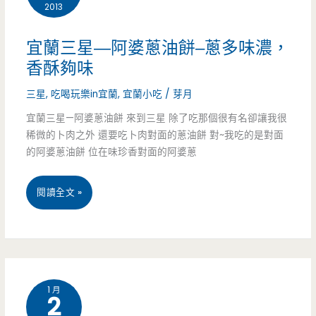
2013
義
豐
宜蘭三星—阿婆蔥油餅–蔥多味濃，
蔥
香酥夠味
油
三星
,
吃喝玩樂in宜蘭
,
宜蘭小吃
/
芽月
派
宜蘭三星—阿婆蔥油餅 來到三星 除了吃那個很有名卻讓我很
稀微的卜肉之外 還要吃卜肉對面的蔥油餅 對~我吃的是對面
–
的阿婆蔥油餅 位在味珍香對面的阿婆蔥
排
宜
閱讀全文 »
隊
蘭
名
三
店
星
換
1 月
2
—
風