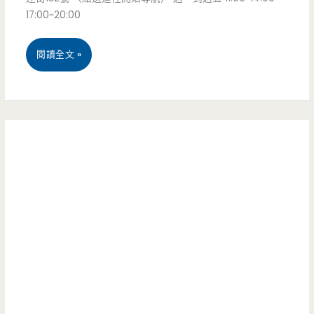
味
17:00~20:00
下
館
午
桃
閱讀全文 »
–
茶
園
隱
首
美
密
選
食
小
龍
店
潭-
須
聞
報
媽
路，
媽
餡
家
餅