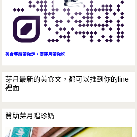
美食導航帶你走，讓芽月帶你吃
芽月最新的美食文，都可以推到你的line
裡面
贊助芽月喝珍奶