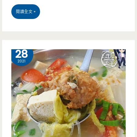
時，
桃
閱讀全文 »
道
園
地
大
眷
園
3 月
28
村
美
2021
水
食-
餃
八
好
兩
吃
一
值
蔥
得
油
衝