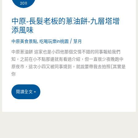
2011
阿
貌，
婆
趁
中原-長髮老板的蔥油餅-九層塔增
蔥
添風味
熱
油
中原美食景點
,
吃喝玩樂in桃園
/
芽月
現
餅
中原蔥油餅 這家也是小四他那個交情不錯的同事報給我們
吃
知，之前在小不點那邊就有看過介紹，但一直很少夜晚跑中
–
才
原夜市，這次小四又被同事燒到，就說要帶我去拍照(其實是
你
蔥
是
多
王
中
閱讀全文 »
味
道
原-
濃，
長
香
髮
酥