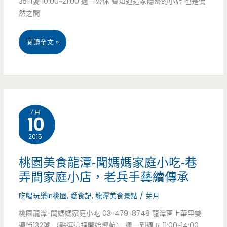
35-1號 10:00~21:00 週一公休 會知道這家隱密的小店 也是偶
遷
蔥
然之間
往
油
他
桃
閱讀全文 »
餅-
處）
園
郵
美
局
食
旁
7 月
10
龍
邊
2015
潭
的
–
桃園美食龍潭-聞媽媽家庭小吃-巷
外
弄間家庭小店，老兵手藝續傳承
北
省
吃喝玩樂in桃園
,
愛食記
,
龍潭美食景點
/
芽月
方
口
桃園龍潭-聞媽媽家庭小吃 03-479-8748 龍潭區上華里雙
風
味，
連街132號 （點選這裡開始導航） 週一到週五 11:00~14:00