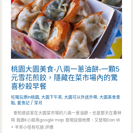
劉
記
北
方
小
吃-
桃園大園美食-八兩一蔥油餅-一顆5
一
元雪花煎餃，隱藏在菜市場內的驚
天
喜秒殺早餐
只
吃喝玩樂in桃園
,
大園下午茶
,
大園可以外送外帶
,
大園美食景
點
,
愛食記
/
芽月
賣
會知道這家在大園菜市場的八兩一蔥油餅，也是那天在菓林
三
時 我跟K小姐用google map 發現這個地標，又發現Dan W
小
× 羊茶小徑有吃過 評價