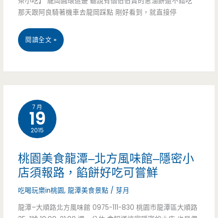
茶小吃】 龍岡圓環這邊 聽說有個伯伯賣的蔥油餅還不錯吃
那天跟阿良騎著機車去龍岡踩點 剛好看到，就直接停
祖
繼
桃
閱讀全文 »
光
園
餅，
中
一
壢
7 月
個
19
美
才
2015
食-
賣
龍
桃園美食龍潭–北方風味館–隱密小
35
岡
店須報路，餡餅好吃可嘗鮮
元!
圓
吃喝玩樂in桃園
,
龍潭美食景點
/
芽月
（已
環
龍潭–大順路北方風味館 0975-111-830 桃園市龍潭區大順路