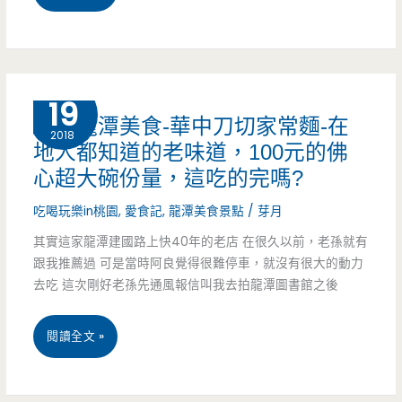
園
味
ATT
道，
筷
11 月
眷
19
桃園龍潭美食-華中刀切家常麵-在
食
村
2018
地人都知道的老味道，100元的佛
尚
味
心超大碗份量，這吃的完嗎?
美
再
吃喝玩樂in桃園
,
愛食記
,
龍潭美食景點
/
芽月
食-
現
其實這家龍潭建國路上快40年的老店 在很久以前，老孫就有
三
跟我推薦過 可是當時阿良覺得很難停車，就沒有很大的動力
去吃 這次剛好老孫先通風報信叫我去拍龍潭圖書館之後
本
亭
桃
閱讀全文 »
壽
園
喜