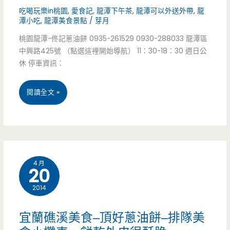
手
吃喝玩樂in桃園
,
愛食記
,
龍潭下午茶
,
龍潭可以外送外帶
,
龍
潭小吃
,
龍潭美食景點
/
芽月
藝
桃園龍潭-佟記蔥油餅 0935-261529 0930-288033 龍潭區
續
中興路425號 （點選這裡開始導航） 11：30-18：30 週日公
休 停車資訊：
傳
承
桃
閱讀全文 »
園
龍
潭
4 月
20
美
2014
食-
佟
宜蘭礁溪美食–頂好蔥油餅–排隊美
記