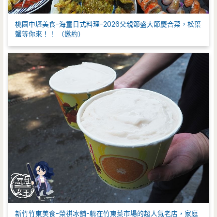
桃園中壢美食-海童日式料理-2026父親節盛大節慶合菜，松葉
蟹等你來！！ （邀約）
新竹竹東美食-榮祺冰舖-躲在竹東菜市場的超人氣老店，家庭