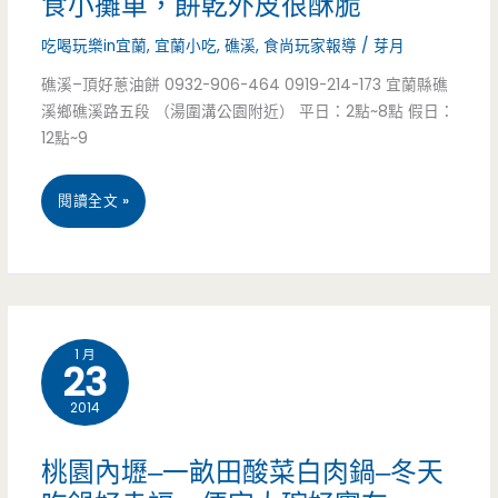
食小攤車，餅乾外皮很酥脆
蔥
吃喝玩樂in宜蘭
,
宜蘭小吃
,
礁溪
,
食尚玩家報導
/
芽月
油
礁溪–頂好蔥油餅 0932-906-464 0919-214-173 宜蘭縣礁
溪鄉礁溪路五段 （湯圍溝公園附近） 平日：2點~8點 假日：
餅-
12點~9
在
宜
閱讀全文 »
地
蘭
小
礁
吃
溪
人
1 月
23
美
人
2014
食
愛，
–
厚
桃園內壢–一畝田酸菜白肉鍋–冬天
頂