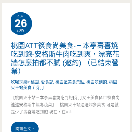
理)-
4 月
只
26
做
2019
眷
桃園ATT筷食尚美食-三本亭壽喜燒
村
吃到飽-安格斯牛肉吃到爽，漂亮花
牆怎麼拍都不膩 (邀約) （已結束營
裡
業）
回
吃喝玩樂in桃園
,
愛食記
,
桃園區美食景點
,
桃園吃到飽
,
桃園
憶
火車站美食
/
芽月
中
【桃園火車站三本亭壽喜燒吃到飽|芽月女王美食|ATT筷食尚
連進安格斯牛無毒蔬菜】 桃園火車站週邊超多美食 可是就
溫
是少了壽喜燒吃到飽 現在，在att
暖
桃
閱讀全文 »
的