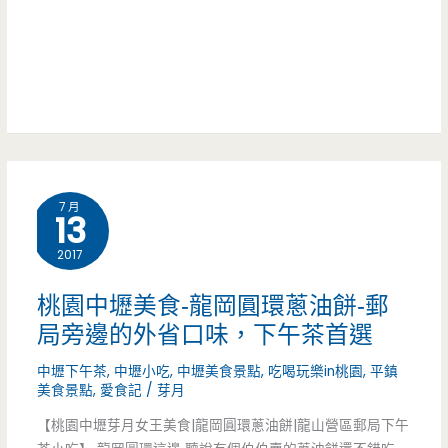
約)
佛
眼
（已
心
的
結
超
住
束
大
家
營
碗
早
業）
份
7 月
餐
13
量，
店，
2017
這
竟
桃園中壢美食-龍岡圓環蔥油餅-郵
吃
有
局旁邊的外省口味，下午茶首選
的
手
中壢下午茶
,
中壢小吃
,
中壢美食景點
,
吃喝玩樂in桃園
,
平鎮
美食景點
,
愛食記
/
芽月
完
工
【桃園中壢芽月女王美食|龍岡圓環蔥油餅|龍山營區郵局下午
嗎?
馬