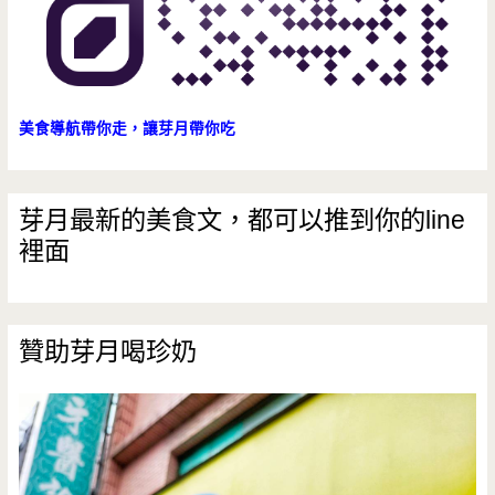
美食導航帶你走，讓芽月帶你吃
芽月最新的美食文，都可以推到你的line
裡面
贊助芽月喝珍奶