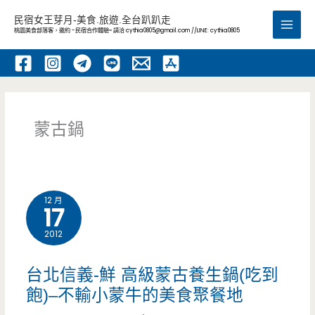
跳
民宿女王芽月-美食.旅遊.全台趴趴走
至
桃園美食部落客，邀約 -民宿合作體驗~ 請洽
cythia0805@gmail.com
//LINE: cythia0805
Main
主
要
Men
內
容
蒙古鍋
12 月
17
2012
台北信義-鮮 高級蒙古養生鍋(吃到
飽)–不輸小蒙牛的美食聚餐地