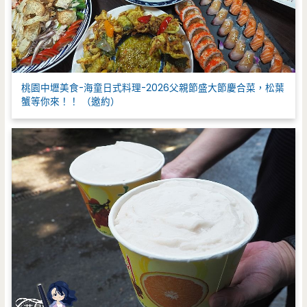
桃園中壢美食-海童日式料理-2026父親節盛大節慶合菜，松葉
蟹等你來！！ （邀約）