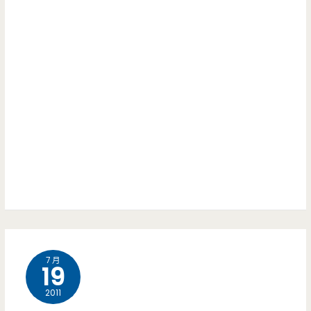
古
養
生
鍋
(吃
到
飽)
–
不
輸
7 月
小
19
蒙
2011