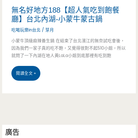
牛
無名好地方188【超人氣吃到飽餐
的
廳】台北內湖-小蒙牛蒙古鍋
美
吃喝玩樂in台北
/
芽月
食
小蒙牛頂級麻辣養生鍋 在結束了台北濱江的無奈試吃會後，
因為我們一家子真的吃不飽，又覺得很對不起510小姐，所以
聚
就問了一下內湖在地人黃LaLa小姐到底那裡有吃到飽
餐
無
閱讀全文 »
地
名
好
地
方
廣告
188【超