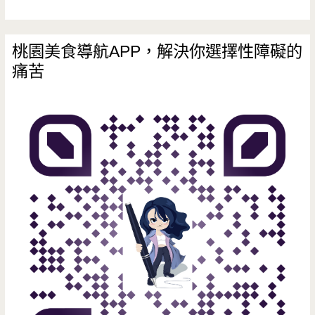
蒙
牛
桃園美食導航APP，解決你選擇性障礙的
痛苦
蒙
古
鍋