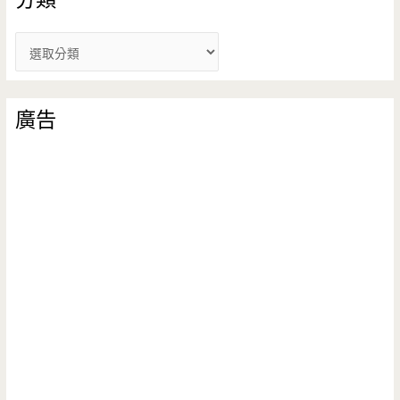
分
類
廣告