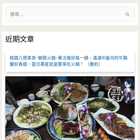
搜
尋
關
鍵
近期文章
字
:
桃園八德美食-朝鼎火鍋-專注做好每一鍋，滿滿10盎司的牛胸
腹好香甜，當日壽星就是要來吃火鍋！ （邀約）