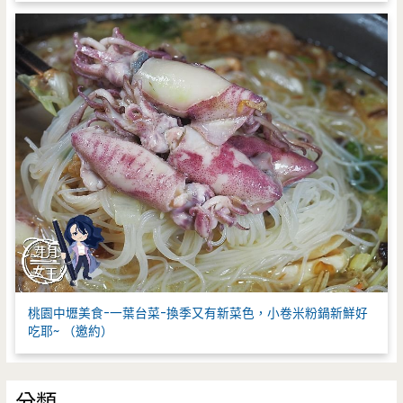
桃園中壢美食-一葉台菜-換季又有新菜色，小卷米粉鍋新鮮好
吃耶~ （邀約）
分類