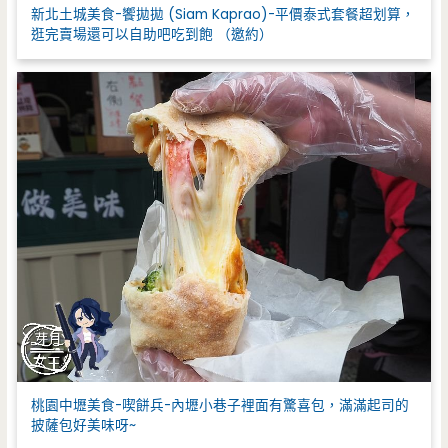
新北土城美食-饗拋拋 (Siam Kaprao)-平價泰式套餐超划算，
逛完賣場還可以自助吧吃到飽 （邀約）
桃園中壢美食-喫餅兵-內壢小巷子裡面有驚喜包，滿滿起司的
披薩包好美味呀~