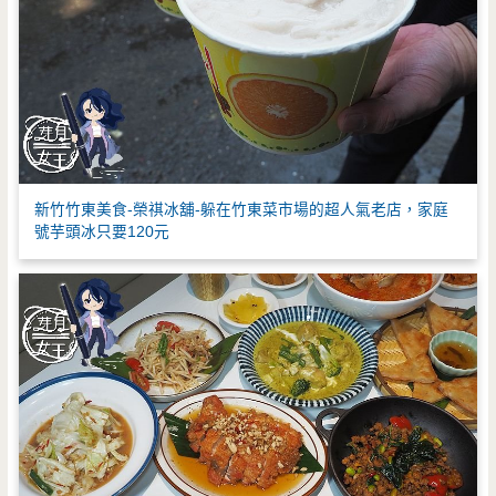
新竹竹東美食-榮祺冰舖-躲在竹東菜市場的超人氣老店，家庭
號芋頭冰只要120元