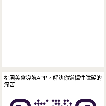
糖-
古
早
味
甜
食
也
可
以
桃園美食導航APP，解決你選擇性障礙的
痛苦
這
樣
吃，