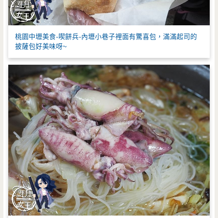
桃園中壢美食-喫餅兵-內壢小巷子裡面有驚喜包，滿滿起司的
披薩包好美味呀~