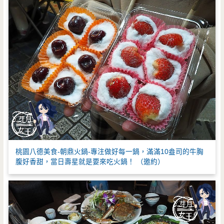
桃園八德美食-朝鼎火鍋-專注做好每一鍋，滿滿10盎司的牛胸
腹好香甜，當日壽星就是要來吃火鍋！ （邀約）