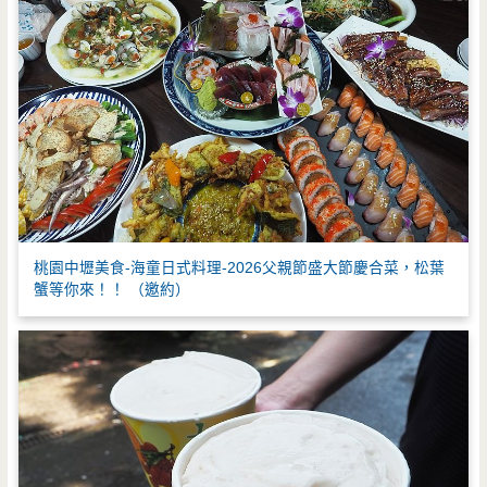
桃園中壢美食-海童日式料理-2026父親節盛大節慶合菜，松葉
蟹等你來！！ （邀約）