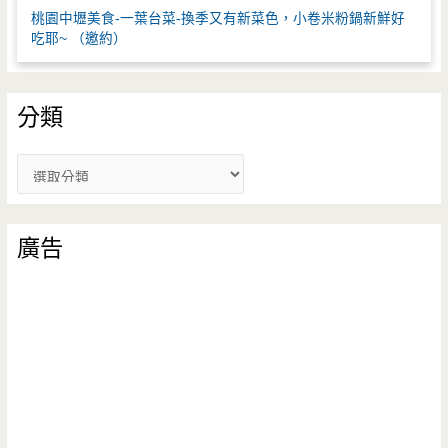
桃園中壢美食-一葉台菜-換季又有新菜色，小卷米粉鍋新鮮好
吃耶~ （邀約）
分類
分
類
廣告