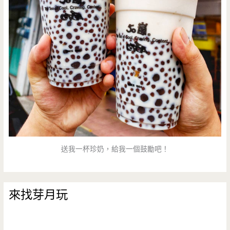
送我一杯珍奶，給我一個鼓勵吧！
來找芽月玩