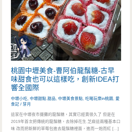
桃園中壢美食-曹阿伯龍鬚糖-古早
味甜食也可以這樣吃，創新IDEA打
響全國際
中壢小吃
,
中壢甜點.甜品
,
中壢美食景點
,
吃喝玩樂in桃園
,
愛
食記
/
芽月
這家在中壢夜市擺攤的龍鬚糖，其實已經賣很久了 但是在
2019年首次把傳統的龍鬚糖，去除掉花生.芝麻這兩種基本口
味 改而把新鮮的草莓包進去龍鬚糖裡面，進而一炮而紅 […]