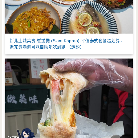
新北土城美食-饗拋拋 (Siam Kaprao)-平價泰式套餐超划算，
逛完賣場還可以自助吧吃到飽 （邀約）