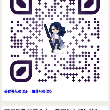
創
新
IDEA
打
響
全
國
際
美食導航帶你走，讓芽月帶你吃