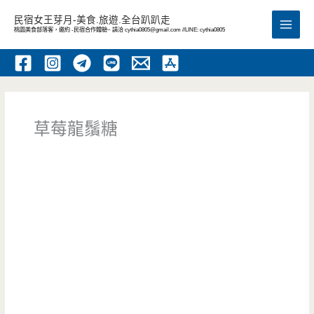
跳
民宿女王芽月-美食.旅遊.全台趴趴走
至
桃園美食部落客，邀約 -民宿合作體驗~ 請洽
cythia0805@gmail.com
//LINE: cythia0805
Main
主
要
Men
內
容
草莓龍鬚糖