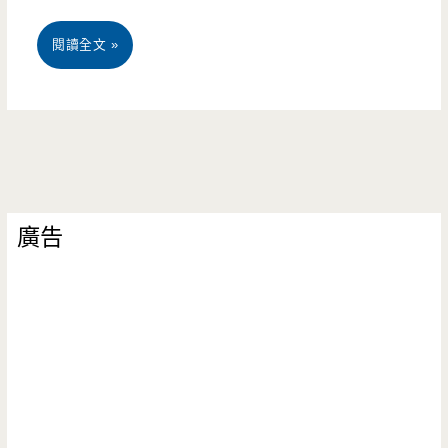
桃
閱讀全文 »
園
中
壢
美
廣告
食-
曹
阿
伯
龍
鬚