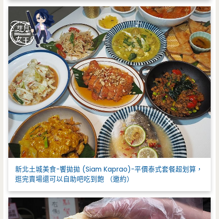
新北土城美食-饗拋拋 (Siam Kaprao)-平價泰式套餐超划算，
逛完賣場還可以自助吧吃到飽 （邀約）