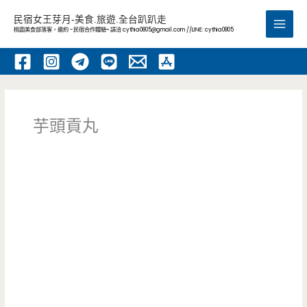
跳
民宿女王芽月-美食.旅遊.全台趴趴走
至
桃園美食部落客，邀約 -民宿合作體驗~ 請洽
cythia0805@gmail.com
//LINE: cythia0805
Main
主
要
Men
內
容
芋頭貢丸