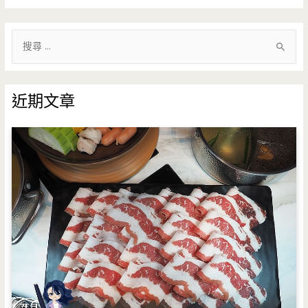
搜
尋
關
鍵
近期文章
字
: