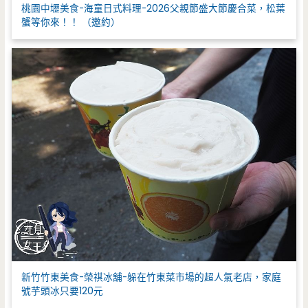
桃園中壢美食-海童日式料理-2026父親節盛大節慶合菜，松葉
蟹等你來！！ （邀約）
新竹竹東美食-榮祺冰舖-躲在竹東菜市場的超人氣老店，家庭
號芋頭冰只要120元