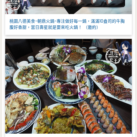
桃園八德美食-朝鼎火鍋-專注做好每一鍋，滿滿10盎司的牛胸
腹好香甜，當日壽星就是要來吃火鍋！ （邀約）