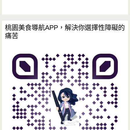
市
場
裡
桃園美食導航APP，解決你選擇性障礙的
痛苦
面
的
人
氣
丸
子
攤，
現
在