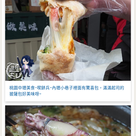
桃園中壢美食-喫餅兵-內壢小巷子裡面有驚喜包，滿滿起司的
披薩包好美味呀~