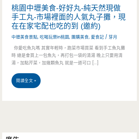
桃園中壢美食-好好丸-純天然現做
手工丸-市場裡面的人氣丸子攤，現
在在家宅配也吃的到 (邀約)
中壢美食景點
,
吃喝玩樂in桃園
,
團購美食
,
愛食記
/
芽月
你愛吃魚丸嗎 其實年輕時，跑菜市場買菜 看到手工魚丸攤
時 總是會買上一包魚丸，再打包一袋的清湯 晚上只要用清
湯，加點芹菜，加幾顆魚丸 就是一道可口 […]
桃
閱讀全文 »
園
中
壢
美