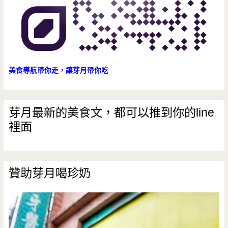
在
家
宅
配
美食導航帶你走，讓芽月帶你吃
也
吃
芽月最新的美食文，都可以推到你的line
裡面
的
到
(邀
贊助芽月喝珍奶
約)