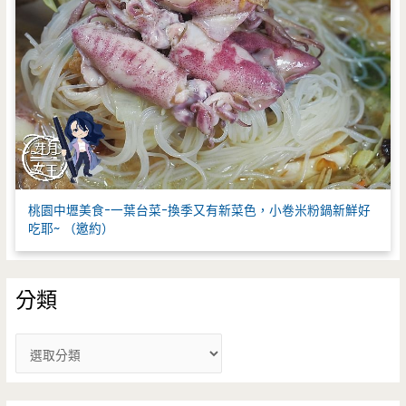
桃園中壢美食-一葉台菜-換季又有新菜色，小卷米粉鍋新鮮好
吃耶~ （邀約）
分類
分
類