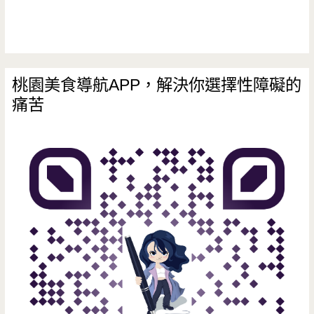
城
市
裡，
桃園美食導航APP，解決你選擇性障礙的
痛苦
留
一
席
溫
暖
給
你
（邀