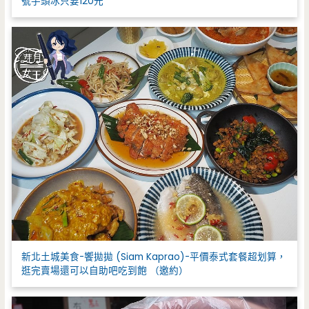
號芋頭冰只要120元
新北土城美食-饗拋拋 (Siam Kaprao)-平價泰式套餐超划算，
逛完賣場還可以自助吧吃到飽 （邀約）