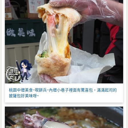
桃園中壢美食-喫餅兵-內壢小巷子裡面有驚喜包，滿滿起司的
披薩包好美味呀~