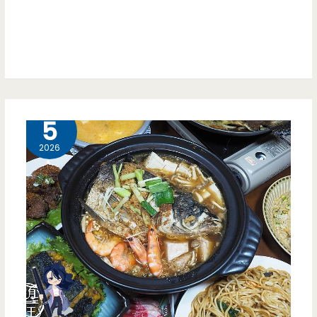
古
早
味，
海
魚
4 月
5
表
2026
現
甚
佳
呀
！！
（邀