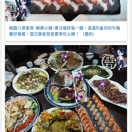
桃園八德美食-朝鼎火鍋-專注做好每一鍋，滿滿10盎司的牛胸
腹好香甜，當日壽星就是要來吃火鍋！ （邀約）