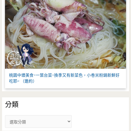
桃園中壢美食-一葉台菜-換季又有新菜色，小卷米粉鍋新鮮好
吃耶~ （邀約）
分類
分
類