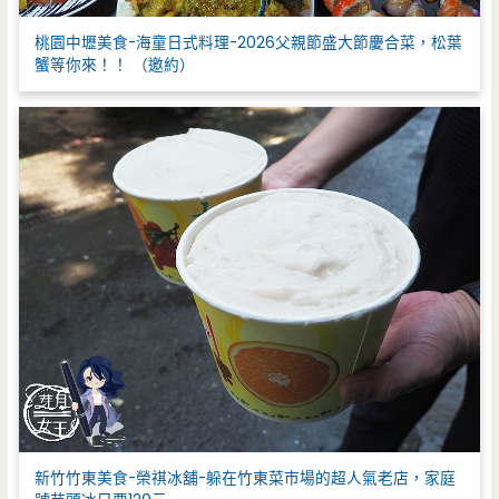
桃園中壢美食-海童日式料理-2026父親節盛大節慶合菜，松葉
蟹等你來！！ （邀約）
新竹竹東美食-榮祺冰舖-躲在竹東菜市場的超人氣老店，家庭