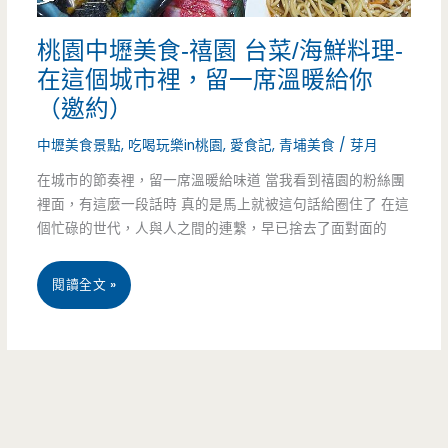
約）
桃園中壢美食-禧園 台菜/海鮮料理-
在這個城市裡，留一席溫暖給你
（邀約）
中壢美食景點
,
吃喝玩樂in桃園
,
愛食記
,
青埔美食
/
芽月
在城市的節奏裡，留一席溫暖給味道 當我看到禧園的粉絲團
裡面，有這麼一段話時 真的是馬上就被這句話給圈住了 在這
個忙碌的世代，人與人之間的連繫，早已捨去了面對面的
桃
閱讀全文 »
園
中
壢
美