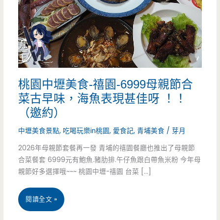
桃園中壢美食-禧園-6999母親節合
菜古早味，海魚表現甚佳呀 ！！
（邀約）
中壢美食景點
,
吃喝玩樂in桃園
,
愛食記
,
青埔美食
/
芽月
2026年母親節套餐再一發 青埔的禧園餐廳也推出了母親節
合菜餐套 6999元有鮑魚.豬肋排.午仔魚跟白帶魚米粉 今年母
親節好多選擇哦~~~ 桃園中壢-禧園 台菜 […]
桃
閱讀全文 »
園