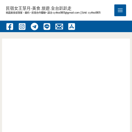
跳
民宿女王芽月-美食.旅遊.全台趴趴走
至
桃園美食部落客，邀約 -民宿合作體驗~ 請洽
cythia0805@gmail.com
//LINE: cythia0805
Main
主
要
Men
內
容