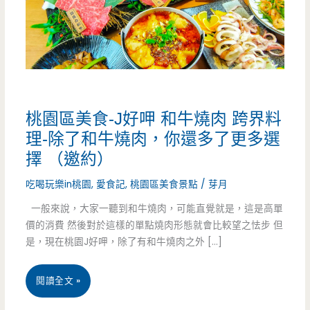
桃園區美食-J好呷 和牛燒肉 跨界料
理-除了和牛燒肉，你還多了更多選
擇 （邀約）
吃喝玩樂in桃園
,
愛食記
,
桃園區美食景點
/
芽月
一般來說，大家一聽到和牛燒肉，可能直覺就是，這是高單
價的消費 然後對於這樣的單點燒肉形態就會比較望之怯步 但
是，現在桃園J好呷，除了有和牛燒肉之外 […]
桃
閱讀全文 »
園