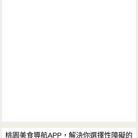
國
料
理
—
台
式
異
國
料
理，
平
價
桃園美食導航APP，解決你選擇性障礙的