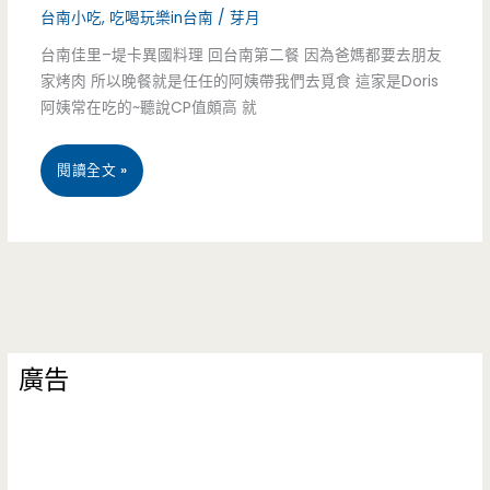
台南小吃
,
吃喝玩樂in台南
/
芽月
台南佳里–堤卡異國料理 回台南第二餐 因為爸媽都要去朋友
家烤肉 所以晚餐就是任任的阿姨帶我們去覓食 這家是Doris
阿姨常在吃的~聽說CP值頗高 就
台
閱讀全文 »
南
佳
里
–
廣告
堤
卡
異