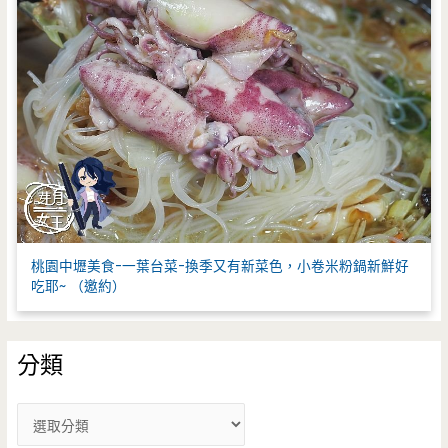
桃園中壢美食-一葉台菜-換季又有新菜色，小卷米粉鍋新鮮好
吃耶~ （邀約）
分類
分
類