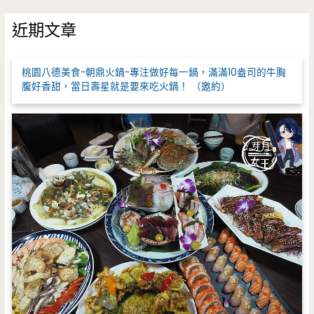
關
鍵
近期文章
字
:
桃園八德美食-朝鼎火鍋-專注做好每一鍋，滿滿10盎司的牛胸
腹好香甜，當日壽星就是要來吃火鍋！ （邀約）