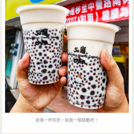
送我一杯珍奶，給我一個鼓勵吧！