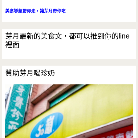
美食導航帶你走，讓芽月帶你吃
芽月最新的美食文，都可以推到你的line
裡面
贊助芽月喝珍奶