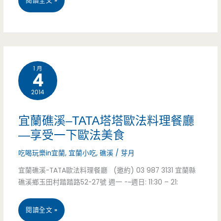
閱讀全文 »
界
園
料
龍
理-
潭
除
1 月
4
美
了
2014
食-
和
金
牛
宜蘭礁溪–TATA塔塔歐法料理餐廳
皇
燒
—享受一下歐法美食
天
肉，
吃喝玩樂in宜蘭
,
宜蘭小吃
,
礁溪
/
芽月
下
宜蘭礁溪-TATA歐法料理餐廳 (邀約) 03 987 3131 宜蘭縣
你
礁溪鄉玉田村踏踏路52-27號 週一 -~週日: 11:30 – 21:
館-
還
無
多
宜
閱讀全文 »