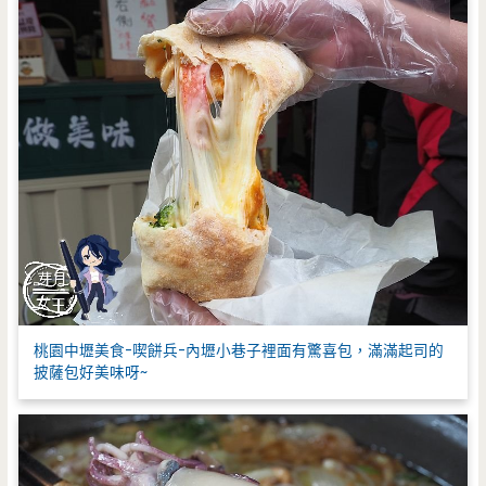
桃園中壢美食-喫餅兵-內壢小巷子裡面有驚喜包，滿滿起司的
披薩包好美味呀~