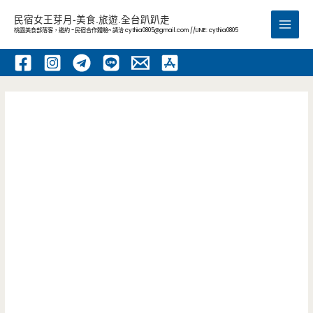
跳
民宿女王芽月-美食.旅遊.全台趴趴走
至
桃園美食部落客，邀約 -民宿合作體驗~ 請洽
cythia0805@gmail.com
//LINE: cythia0805
Main
主
要
Men
內
容