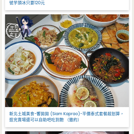
號芋頭冰只要120元
新北土城美食-饗拋拋 (Siam Kaprao)-平價泰式套餐超划算，
逛完賣場還可以自助吧吃到飽 （邀約）