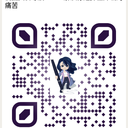
痛苦
好
吃
可
以
衝