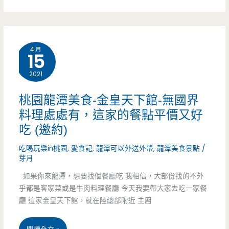
區
美
4 月
15
食-
2021
J
好
桃園龍潭美食-金皇天下館-無國界
料理處處有，這家的餐點平價又好
呷
吃 (邀約)
和
吃喝玩樂in桃園
,
愛食記
,
龍潭可以外送外帶
,
龍潭美食景點
/
牛
芽月
燒
如果你來龍潭，想要找個餐廳吃 我相信，大部份找的不外
乎都是客家菜或是牛肉料理餐廳 今天我要帶大家去吃一家餐
肉
廳 這家金皇天下館，就在陸總部附近 主廚
跨
桃