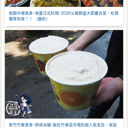
桃園中壢美食-海童日式料理-2026父親節盛大節慶合菜，松葉
蟹等你來！！ （邀約）
新竹竹東美食-榮祺冰舖-躲在竹東菜市場的超人氣老店，家庭