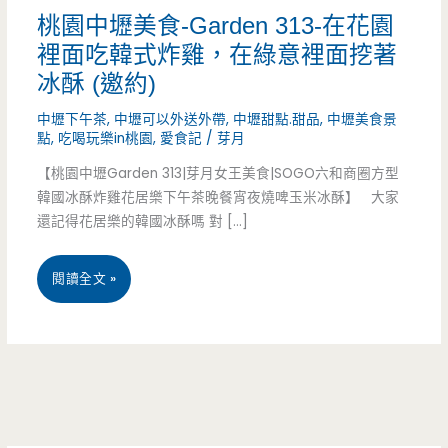
桃園中壢美食-Garden 313-在花園
裡面吃韓式炸雞，在綠意裡面挖著
冰酥 (邀約)
中壢下午茶
,
中壢可以外送外帶
,
中壢甜點.甜品
,
中壢美食景
點
,
吃喝玩樂in桃園
,
愛食記
/
芽月
【桃園中壢Garden 313|芽月女王美食|SOGO六和商圈方型
韓國冰酥炸雞花居樂下午茶晚餐宵夜燒啤玉米冰酥】 大家
還記得花居樂的韓國冰酥嗎 對 […]
桃
閱讀全文 »
園
中
壢
美