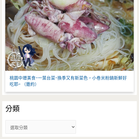
桃園中壢美食-一葉台菜-換季又有新菜色，小卷米粉鍋新鮮好
吃耶~ （邀約）
分類
分
類