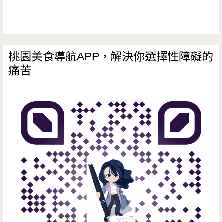
雞，
在
綠
桃園美食導航APP，解決你選擇性障礙的
痛苦
意
裡
面
挖
著
冰
酥
(邀
約)