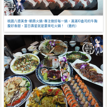
桃園八德美食-朝鼎火鍋-專注做好每一鍋，滿滿10盎司的牛胸
腹好香甜，當日壽星就是要來吃火鍋！ （邀約）