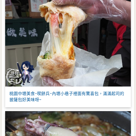
桃園中壢美食-喫餅兵-內壢小巷子裡面有驚喜包，滿滿起司的
披薩包好美味呀~