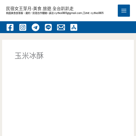
跳
民宿女王芽月-美食.旅遊.全台趴趴走
至
桃園美食部落客，邀約 -民宿合作體驗~ 請洽
cythia0805@gmail.com
//LINE: cythia0805
Main
主
要
Men
內
容
玉米冰酥