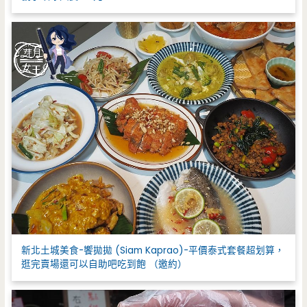
新北土城美食-饗拋拋 (Siam Kaprao)-平價泰式套餐超划算，
逛完賣場還可以自助吧吃到飽 （邀約）