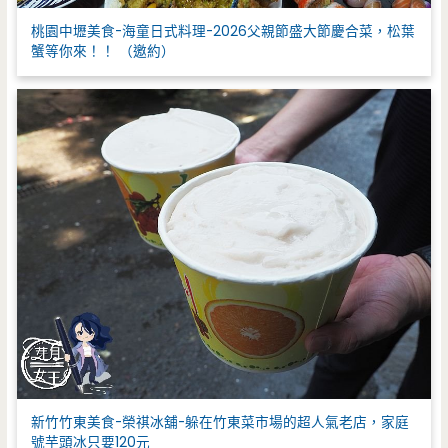
桃園中壢美食-海童日式料理-2026父親節盛大節慶合菜，松葉
蟹等你來！！ （邀約）
新竹竹東美食-榮祺冰舖-躲在竹東菜市場的超人氣老店，家庭
號芋頭冰只要120元