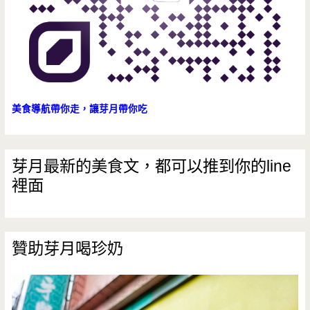
美食導航帶你走，讓芽月帶你吃
芽月最新的美食文，都可以推到你的line
裡面
贊助芽月喝珍奶