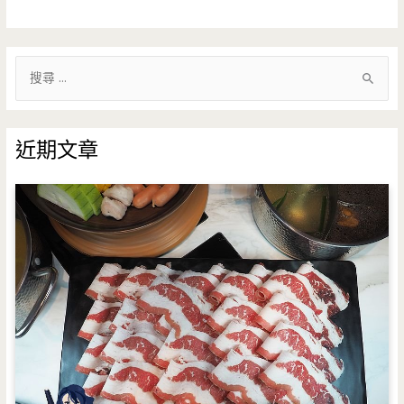
搜
尋
關
鍵
近期文章
字
: