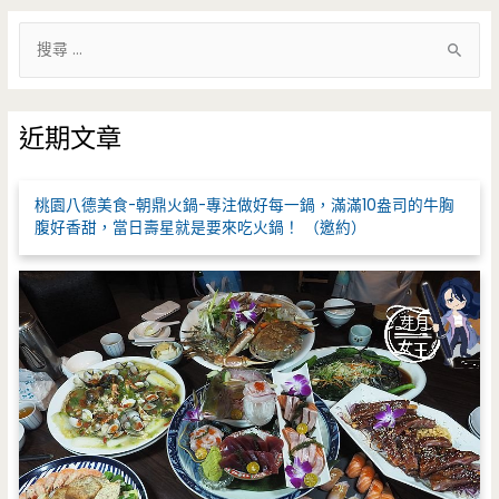
搜
尋
關
鍵
近期文章
字
:
桃園八德美食-朝鼎火鍋-專注做好每一鍋，滿滿10盎司的牛胸
腹好香甜，當日壽星就是要來吃火鍋！ （邀約）