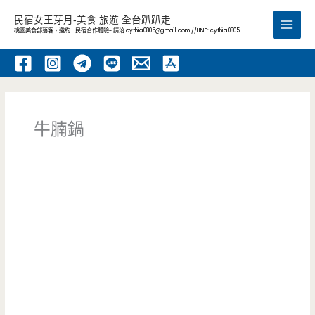
跳
民宿女王芽月-美食.旅遊.全台趴趴走
至
桃園美食部落客，邀約 -民宿合作體驗~ 請洽
cythia0805@gmail.com
//LINE: cythia0805
Main
主
要
Men
內
容
牛腩鍋