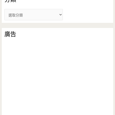
分
類
廣告