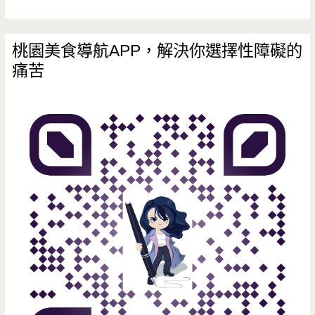
老
滋
桃園美食導航APP，解決你選擇性障礙的
痛苦
味