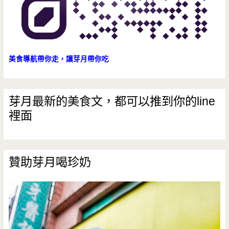
美食導航帶你走，讓芽月帶你吃
芽月最新的美食文，都可以推到你的line
裡面
贊助芽月喝珍奶