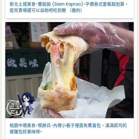
新北土城美食-饗拋拋 (Siam Kaprao)-平價泰式套餐超划算，
逛完賣場還可以自助吧吃到飽 （邀約）
桃園中壢美食-喫餅兵-內壢小巷子裡面有驚喜包，滿滿起司的
披薩包好美味呀~