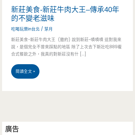
新莊美食-新莊牛肉大王–傳承40年
的不變老滋味
吃喝玩樂in台北
/
芽月
新莊美食-新莊牛肉大王 (邀約) 說到新莊~嘖嘖嘖 這對我來
說，是個完全不曾來踩點的地區 除了上次去下新壯吃889複
合式餐飲之外，我真的對新莊沒有什 […]
新
閱讀全文 »
莊
美
食-
新
廣告
莊