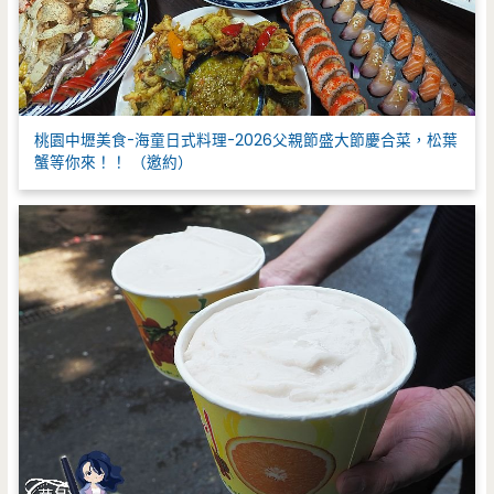
桃園中壢美食-海童日式料理-2026父親節盛大節慶合菜，松葉
蟹等你來！！ （邀約）