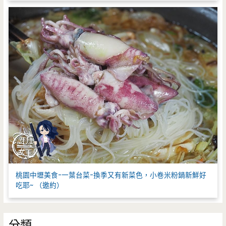
桃園中壢美食-一葉台菜-換季又有新菜色，小卷米粉鍋新鮮好
吃耶~ （邀約）
分類