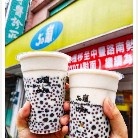
簡
單
賣，
老
饕
都
跑
來