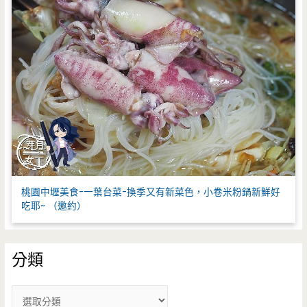
桃園中壢美食-一葉台菜-換季又有新菜色，小卷米粉鍋新鮮好
吃耶~ （邀約）
分類
分