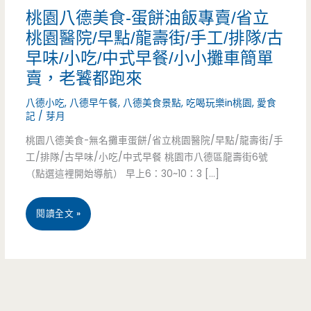
桃園八德美食-蛋餅油飯專賣/省立
桃園醫院/早點/龍壽街/手工/排隊/古
早味/小吃/中式早餐/小小攤車簡單
賣，老饕都跑來
八德小吃
,
八德早午餐
,
八德美食景點
,
吃喝玩樂in桃園
,
愛食
記
/
芽月
桃園八德美食-無名攤車蛋餅/省立桃園醫院/早點/龍壽街/手
工/排隊/古早味/小吃/中式早餐 桃園市八德區龍壽街6號
（點選這裡開始導航） 早上6：30~10：3 […]
桃
閱讀全文 »
園
八
德