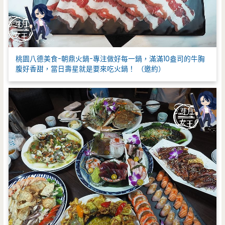
桃園八德美食-朝鼎火鍋-專注做好每一鍋，滿滿10盎司的牛胸
腹好香甜，當日壽星就是要來吃火鍋！ （邀約）