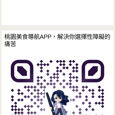
醫
院/
早
點/
桃園美食導航APP，解決你選擇性障礙的
痛苦
龍
壽
街/
手
工/
排
隊/
古