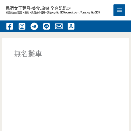
跳
民宿女王芽月-美食.旅遊.全台趴趴走
至
桃園美食部落客，邀約 -民宿合作體驗~ 請洽
cythia0805@gmail.com
//LINE: cythia0805
Main
主
要
Men
內
容
無名攤車