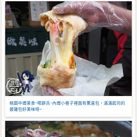
桃園中壢美食-喫餅兵-內壢小巷子裡面有驚喜包，滿滿起司的
披薩包好美味呀~