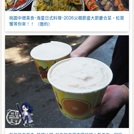
桃園中壢美食-海童日式料理-2026父親節盛大節慶合菜，松葉
蟹等你來！！ （邀約）