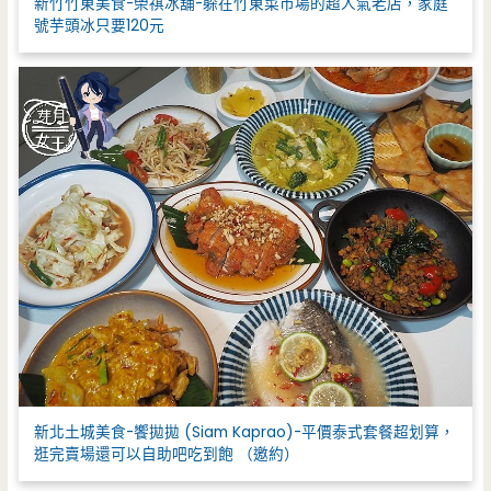
新竹竹東美食-榮祺冰舖-躲在竹東菜市場的超人氣老店，家庭
號芋頭冰只要120元
新北土城美食-饗拋拋 (Siam Kaprao)-平價泰式套餐超划算，
逛完賣場還可以自助吧吃到飽 （邀約）