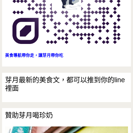
早
味/
小
吃/
中
美食導航帶你走，讓芽月帶你吃
式
早
芽月最新的美食文，都可以推到你的line
裡面
餐/
小
小
贊助芽月喝珍奶
攤
車