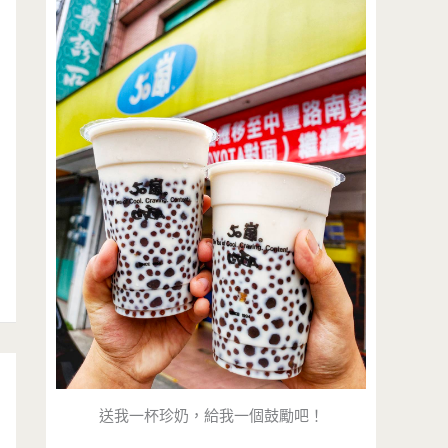
送我一杯珍奶，給我一個鼓勵吧！