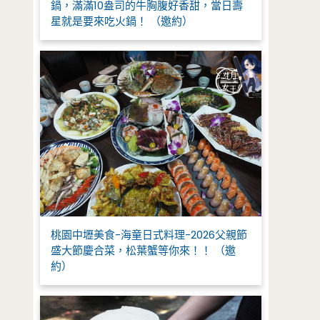
鍋，滿滿10盎司的牛胸腹好香甜，當日壽
星就是要來吃火鍋！ （邀約）
桃園中壢美食-海童日式料理-2026父親節
盛大節慶合菜，松葉蟹等你來！！ （邀
約）