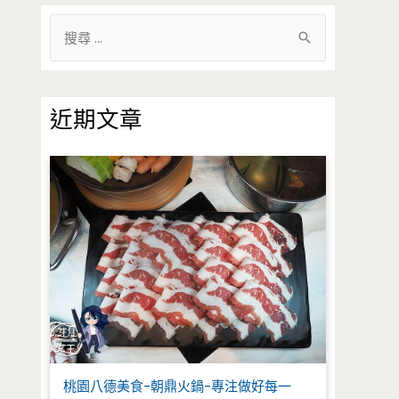
搜
尋
關
鍵
近期文章
字
:
桃園八德美食-朝鼎火鍋-專注做好每一