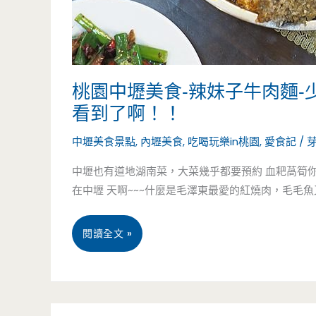
桃園中壢美食-辣妹子牛肉麵
看到了啊！！
中壢美食景點
,
內壢美食
,
吃喝玩樂in桃園
,
愛食記
/
中壢也有道地湖南菜，大菜幾乎都要預約 血耙萵筍
在中壢 天啊~~~什麼是毛澤東最愛的紅燒肉，毛毛魚又
桃
閱讀全文 »
園
中