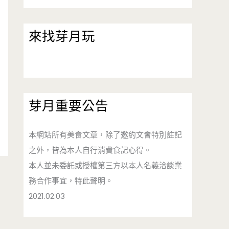
來找芽月玩
芽月重要公告
本網站所有美食文章，除了邀約文會特別註記
之外，皆為本人自行消費食記心得。
本人並未委託或授權第三方以本人名義洽談業
務合作事宜，特此聲明。
2021.02.03