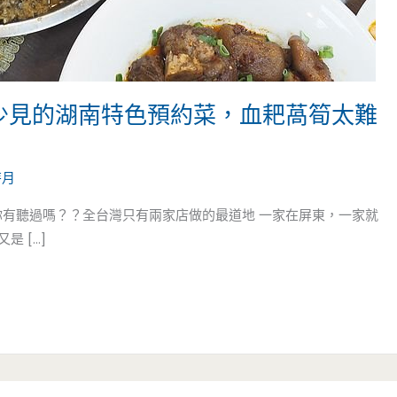
-少見的湖南特色預約菜，血耙萵筍太難
芽月
你有聽過嗎？？全台灣只有兩家店做的最道地 一家在屏東，一家就
是 […]