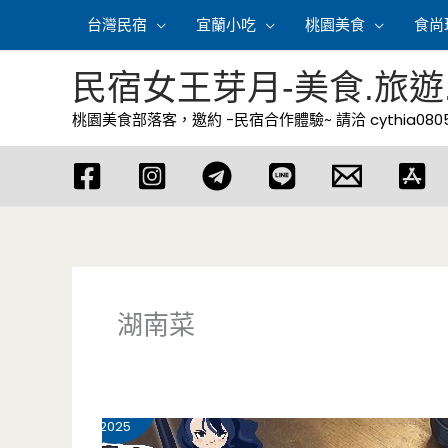
跳
台灣民宿
宜蘭小吃
桃園美食
食尚
至
主
民宿女王芽月-美食.旅遊
要
桃園美食部落客，邀約 -民宿合作體驗~ 請洽
cythia08
內
容
湖南菜
4 月
29
2025