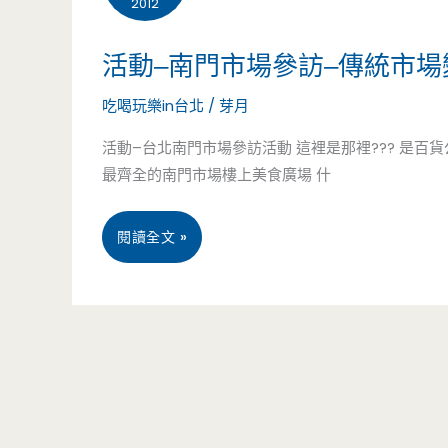
2012
的
活動–南門市場參訪–傳統市場
湖
吃喝玩樂in台北
/
芽月
南
活動–台北南門市場參訪活動 這裡是那裡??? 是百
特
最齊全的南門市場樓上美食廣場 什
色
預
活
閱讀全文 »
約
動
菜，
–
血
南
耙
門
萵
市