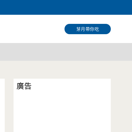
搜
尋
芽月帶你吃
廣告