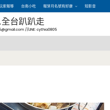
玩家報導
台南小吃
報芽月名號有好康
短影音
.全台趴趴走
05@gmail.com
//LINE: cythia0805