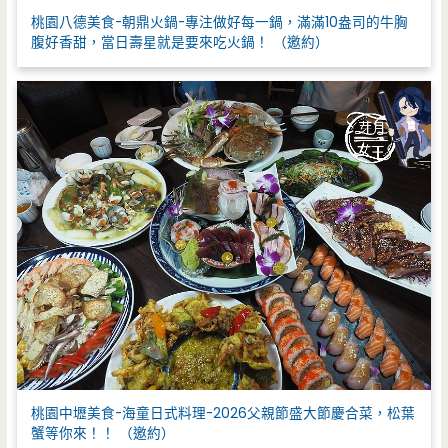
桃園八德美食-朝鼎火鍋-專注做好每一鍋，滿滿10盎司的牛胸
腹好香甜，當日壽星就是要來吃火鍋！ （邀約）
桃園中壢美食-海童日式料理-2026父親節盛大節慶合菜，松葉
蟹等你來！！ （邀約）