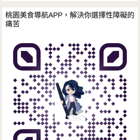
新
桃園美食導航APP，解決你選擇性障礙的
痛苦
吃
法，
香
麻
好
吃
超
夠
味