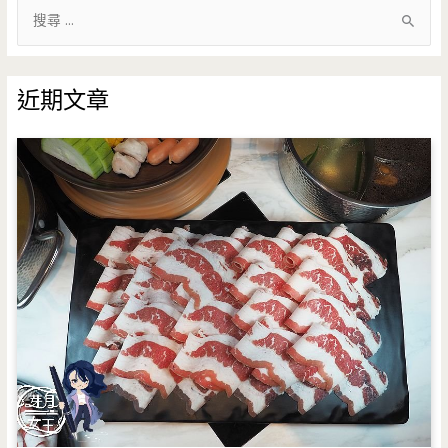
搜
尋
關
鍵
近期文章
字
: