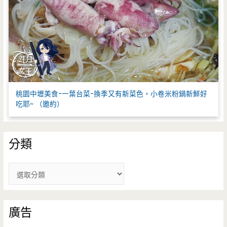
桃園中壢美食-一葉台菜-換季又有新菜色，小卷米粉鍋新鮮好
吃耶~ （邀約）
分類
分
類
廣告