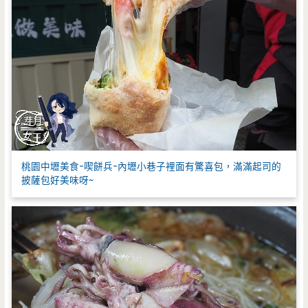
桃園中壢美食-喫餅兵-內壢小巷子裡面有驚喜包，滿滿起司的
披薩包好美味呀~