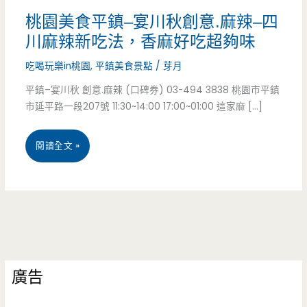
桃園美食平鎮–宴川秋創意.麻辣–四
川麻辣新吃法，香麻好吃超夠味
吃喝玩樂in桃園
,
平鎮美食景點
/
芽月
平鎮–宴川秋 創意.麻辣 (口碑券) 03-494 3838 桃園市平鎮
市延平路一段207號 11:30~14:00 17:00~01:00 這家麻 […]
桃
閱讀全文 »
園
美
食
平
廣告
鎮
–