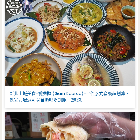
新北土城美食-饗拋拋 (Siam Kaprao)-平價泰式套餐超划算，
逛完賣場還可以自助吧吃到飽 （邀約）