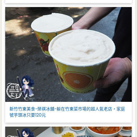
新竹竹東美食-榮祺冰舖-躲在竹東菜市場的超人氣老店，家庭
號芋頭冰只要120元