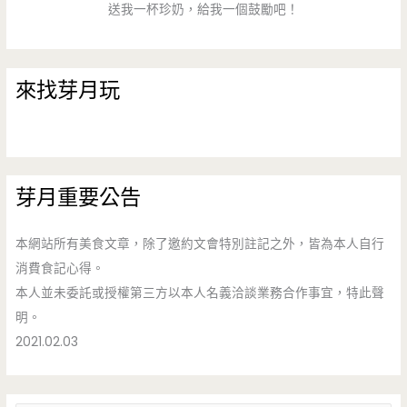
送我一杯珍奶，給我一個鼓勵吧！
來找芽月玩
芽月重要公告
本網站所有美食文章，除了邀約文會特別註記之外，皆為本人自行
消費食記心得。
本人並未委託或授權第三方以本人名義洽談業務合作事宜，特此聲
明。
2021.02.03