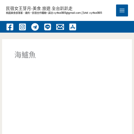
跳
民宿女王芽月-美食.旅遊.全台趴趴走
至
桃園美食部落客，邀約 -民宿合作體驗~ 請洽
cythia0805@gmail.com
//LINE: cythia0805
Main
主
要
Men
內
容
海鱸魚