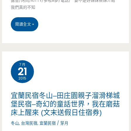
露營/烤肉/KITTY/多啦A夢/電話/ 要不是好姊妹蔡姊介紹
動
茶/
我們真的不知
車/
環
(送
閱讀全文 »
浴
保
假
缸/
旅
日
冬
店/
住
山
中
7 月
21
宿
火
巴
2015
券)
車
陵/
宜
站/
賞
宜蘭民宿冬山–田庄園親子溜滑梯城
蘭
堡民宿–奇幻的童話世界，我在磨菇
城
櫻/
床上醒來 (文末送假日住宿券)
冬
堡/
山
冬山
,
台灣民宿
,
宜蘭民宿
/
芽月
山
浴
嵐/