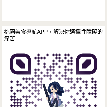
我
在
水
桃園美食導航APP，解決你選擇性障礙的
岸
痛苦
楓
林
享
受
出
國
度