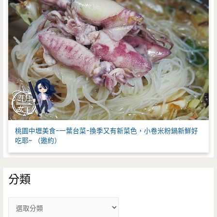
桃園中壢美食-一葉台菜-換季又有新菜色，小卷米粉鍋新鮮好
吃耶~ （邀約）
分類
分
類