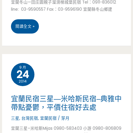
宜蘭冬山—田庄園親子溜滑梯城堡民宿 Tel：0911-836012
民
缸
浴
line: 03-9590557 Fax：03-9596190 宜蘭縣冬山鄉建
宿
缸/
宜
閱讀全文 »
–
包
蘭
泉
棟/
民
世
來
宿
界
山
9 月
24
冬
我
區
2014
山
的
不
–
家/
用
宜蘭民宿三星—米哈斯民宿–典雅中
田
梅
帶點憂鬱，平價住宿好去處
再
庄
花
三星
,
台灣民宿
,
宜蘭民宿
/
芽月
住
園
湖/
宜蘭三星–米哈斯Mijas 0980-583403 小游 0980-806809
小