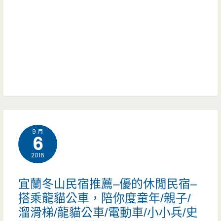
房
白
型
宮
住
–
起
再
來
訪
就
城
是
堡
9 月
舒
裡
6
服
的
2016
(送
夢
宜蘭冬山民宿推薦–優的休閒民宿–
住
境
搭乘龍貓公車，陪你度童年/親子/
宿
溜滑梯/龍貓公車/電動車/小小兵/史
房，