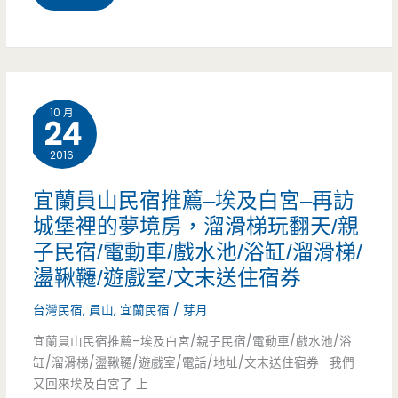
親
蘭
子
冬
民
山
宿
10 月
24
民
還
2016
宿-
是
綠
宜蘭員山民宿推薦–埃及白宮–再訪
很
城堡裡的夢境房，溜滑梯玩翻天/親
岸
有
子民宿/電動車/戲水池/浴缸/溜滑梯/
休
特
盪鞦韆/遊戲室/文末送住宿券
閒
色，
台灣民宿
,
員山
,
宜蘭民宿
/
芽月
會
包
宜蘭員山民宿推薦–埃及白宮/親子民宿/電動車/戲水池/浴
館-
缸/溜滑梯/盪鞦韆/遊戲室/電話/地址/文末送住宿券 我們
棟
又回來埃及白宮了 上
可