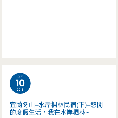
的
多
宿
童
啦
–
話
A
典
世
夢/
雅
界，
電
中
我
話/
帶
在
村
點
10 月
磨
子
憂
10
菇
裡
鬱，
2013
床
面
平
宜蘭冬山–水岸楓林民宿(下)–悠閒
上
的
價
的度假生活，我在水岸楓林~
醒
歐