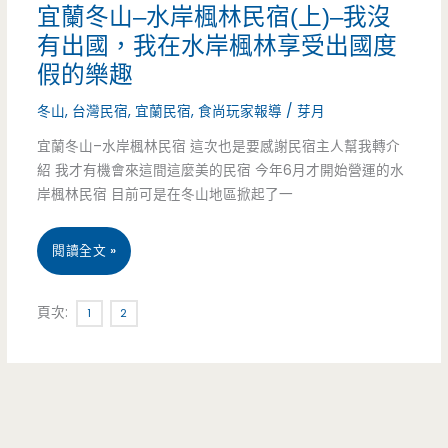
宜蘭冬山–水岸楓林民宿(上)–我沒
林
有出國，我在水岸楓林享受出國度
民
假的樂趣
宿
冬山
,
台灣民宿
,
宜蘭民宿
,
食尚玩家報導
/
芽月
(下)
宜蘭冬山–水岸楓林民宿 這次也是要感謝民宿主人幫我轉介
紹 我才有機會來這間這麼美的民宿 今年6月才開始營運的水
–
岸楓林民宿 目前可是在冬山地區掀起了一
悠
宜
閱讀全文 »
閒
蘭
的
頁次:
1
2
冬
度
山
假
–
生
水
活，