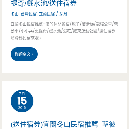
提奇/戲水池/送住宿券
券)
溜
冬山
,
台灣民宿
,
宜蘭民宿
/
芽月
滑
宜蘭冬山民宿推薦–優的休閒民宿/親子/溜滑梯/龍貓公車/電
梯
動車/小小兵/史提奇/戲水池/浴缸/羅東運動公園/送住宿券
溜滑梯民宿來啦，
玩
翻
宜
閱讀全文 »
天/
蘭
親
冬
子
山
民
7 月
15
民
宿/
2016
宿
電
推
(送住宿券)宜蘭冬山民宿推薦–聖彼
動