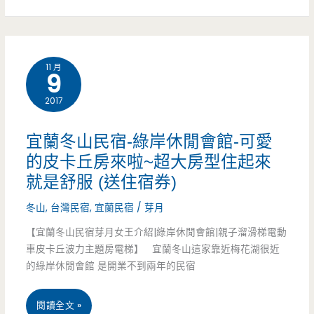
五
結
11 月
9
民
2017
宿-
夏
宜蘭冬山民宿-綠岸休閒會館-可愛
爾
的皮卡丘房來啦~超大房型住起來
就是舒服 (送住宿券)
迦
冬山
,
台灣民宿
,
宜蘭民宿
/
芽月
民
【宜蘭冬山民宿芽月女王介紹|綠岸休閒會館|親子溜滑梯電動
宿-
車皮卡丘波力主題房電梯】 宜蘭冬山這家靠近梅花湖很近
中
的綠岸休閒會館 是開業不到兩年的民宿
東
宜
閱讀全文 »