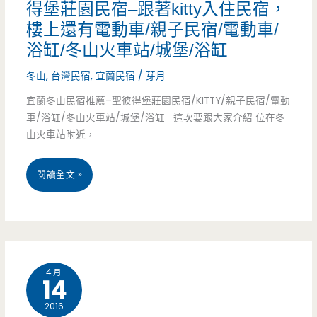
薦
得堡莊園民宿–跟著kitty入住民宿，
車/
樓上還有電動車/親子民宿/電動車/
–
戲
浴缸/冬山火車站/城堡/浴缸
優
水
冬山
,
台灣民宿
,
宜蘭民宿
/
芽月
的
池/
宜蘭冬山民宿推薦–聖彼得堡莊園民宿/KITTY/親子民宿/電動
休
車/浴缸/冬山火車站/城堡/浴缸 這次要跟大家介紹 位在冬
浴
山火車站附近，
閒
缸/
民
(送
閱讀全文 »
溜
宿
住
滑
–
宿
梯/
搭
券)
盪
乘
4 月
14
宜
鞦
龍
2016
蘭
韆/