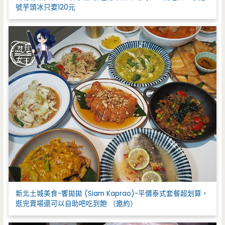
號芋頭冰只要120元
新北土城美食-饗拋拋 (Siam Kaprao)-平價泰式套餐超划算，
逛完賣場還可以自助吧吃到飽 （邀約）