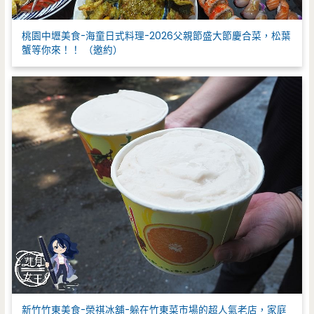
桃園中壢美食-海童日式料理-2026父親節盛大節慶合菜，松葉
蟹等你來！！ （邀約）
新竹竹東美食-榮祺冰舖-躲在竹東菜市場的超人氣老店，家庭