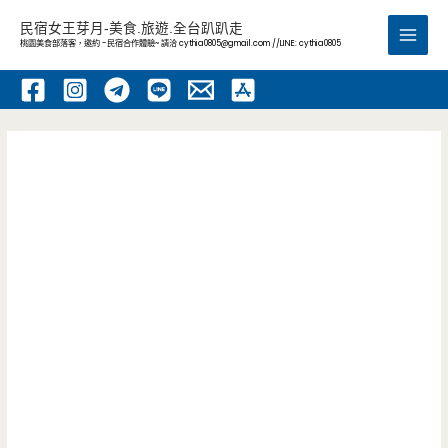
跳
民宿女王芽月-美食.旅遊.全台趴趴走
至
桃園美食部落客，邀約 -民宿合作體驗~ 請洽
cythia0805@gmail.com
//LINE: cythia0805
Main
主
要
Men
內
容