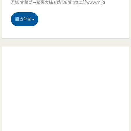
游媽 宜蘭縣三星鄉大埔五路188號 http://www.mija
親
近
木
子
羅
宜
閱讀全文 »
屋，
溜
東/
蘭
換
滑
主
民
個
梯
題
宿
方
城
房/
三
式
堡
浴
星
度
民
缸/
—
假
宿
露
米
去
–
營/
哈
吧
奇
烤
斯
幻
肉/KITTY/
民