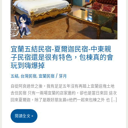
宜蘭五結民宿-夏爾迦民宿-中東親
子民宿還是很有特色，包棟真的會
玩到嗨爆掉
五結
,
台灣民宿
,
宜蘭民宿
/
芽月
自從阿良過世之後，我有足足五年沒有再踏上宜蘭這塊土地
去住民宿 只有一兩場宜蘭的店家邀約，卻也是當日來回 這次
回來夏爾迦，除了是跟好朋友晨c他們一起來包棟之外 也 […]
宜
閱讀全文 »
蘭