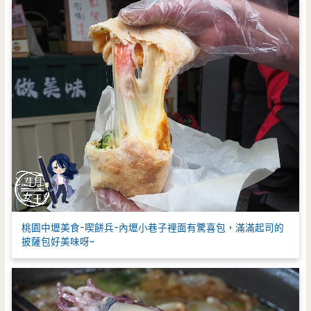
桃園中壢美食-喫餅兵-內壢小巷子裡面有驚喜包，滿滿起司的
披薩包好美味呀~