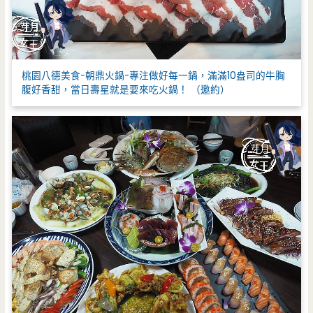
桃園八德美食-朝鼎火鍋-專注做好每一鍋，滿滿10盎司的牛胸
腹好香甜，當日壽星就是要來吃火鍋！ （邀約）