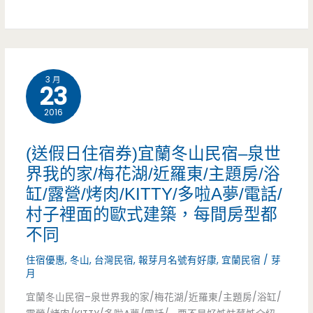
樓
啡
提
上
民
奇/
還
宿/
戲
3 月
有
一
23
水
電
泊
2016
池/
動
二
(送假日住宿券)宜蘭冬山民宿–泉世
送
車/
食/
界我的家/梅花湖/近羅東/主題房/浴
住
親
缸/露營/烤肉/KITTY/多啦A夢/電話/
水
宿
村子裡面的歐式建築，每間房型都
子
蜜
不同
券
民
桃/
住宿優惠
,
冬山
,
台灣民宿
,
報芽月名號有好康
,
宜蘭民宿
/
芽
宿/
下
月
電
宜蘭冬山民宿–泉世界我的家/梅花湖/近羅東/主題房/浴缸/
午