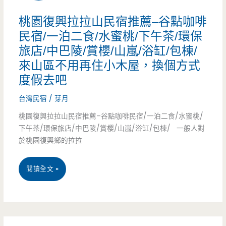
貓
冬
遊
桃園復興拉拉山民宿推薦–谷點咖啡
公
山
民宿/一泊二食/水蜜桃/下午茶/環保
戲
車，
旅店/中巴陵/賞櫻/山嵐/浴缸/包棟/
民
室/
來山區不用再住小木屋，換個方式
陪
宿
文
度假去吧
你
推
末
台灣民宿
/
芽月
度
薦
送
桃園復興拉拉山民宿推薦–谷點咖啡民宿/一泊二食/水蜜桃/
童
下午茶/環保旅店/中巴陵/賞櫻/山嵐/浴缸/包棟/ 一般人對
–
住
於桃園復興鄉的拉拉
年/
聖
宿
親
彼
桃
閱讀全文 »
券
子/
得
園
溜
堡
復
滑
莊
興