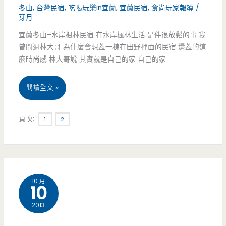
住
冬山
,
台灣民宿
,
吃喝玩樂in宜蘭
,
宜蘭民宿
,
食尚玩家報導
/
芽月
來
式
宿
宜蘭冬山–水岸楓林民宿 在水岸楓林生活 是件很放鬆的事 我
(文
建
好
曾問過林大哥 為什麼會想蓋一棟在田野裡面的民宿 還蓋的這
末
築，
麼時尚感 林大哥說 其實就是自己的家 自己的家
去
送
每
處
宜
閱讀全文 »
假
間
蘭
日
房
頁次:
1
2
冬
住
型
山
宿
都
–
券)
不
10 月
水
10
同
岸
2013
楓