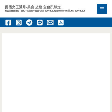
跳
民宿女王芽月-美食.旅遊.全台趴趴走
至
桃園美食部落客，邀約 -民宿合作體驗~ 請洽
cythia0805@gmail.com
//LINE: cythia0805
Main
主
要
Men
內
容