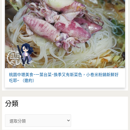
桃園中壢美食-一葉台菜-換季又有新菜色，小卷米粉鍋新鮮好
吃耶~ （邀約）
分類
分
類