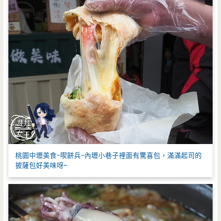
桃園中壢美食-喫餅兵-內壢小巷子裡面有驚喜包，滿滿起司的
披薩包好美味呀~