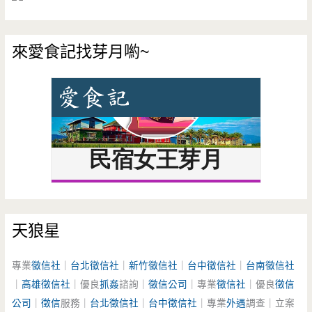
來愛食記找芽月喲~
天狼星
專業
徵信社
｜
台北徵信社
｜
新竹徵信社
｜
台中徵信社
｜
台南徵信社
｜
高雄徵信社
｜優良
抓姦
諮詢｜
徵信公司
｜專業
徵信社
｜優良
徵信
公司
｜
徵信
服務｜
台北徵信社
｜
台中徵信社
｜專業
外遇
調查｜立案