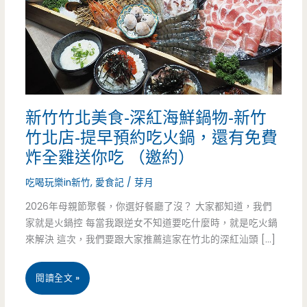
新竹竹北美食-深紅海鮮鍋物-新竹
竹北店-提早預約吃火鍋，還有免費
炸全雞送你吃 （邀約）
吃喝玩樂in新竹
,
愛食記
/
芽月
2026年母親節聚餐，你選好餐廳了沒？ 大家都知道，我們
家就是火鍋控 每當我跟逆女不知道要吃什麼時，就是吃火鍋
來解決 這次，我們要跟大家推薦這家在竹北的深紅汕頭 […]
新
閱讀全文 »
竹