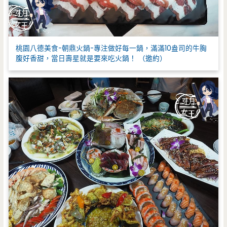
桃園八德美食-朝鼎火鍋-專注做好每一鍋，滿滿10盎司的牛胸
腹好香甜，當日壽星就是要來吃火鍋！ （邀約）