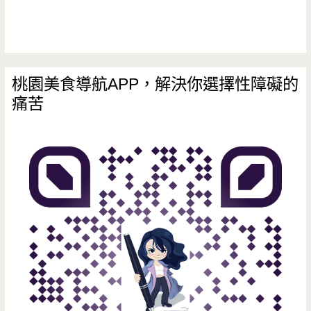
身
在
巷
桃園美食導航APP，解決你選擇性障礙的
痛苦
弄
裡
面
的
低
調
日
料