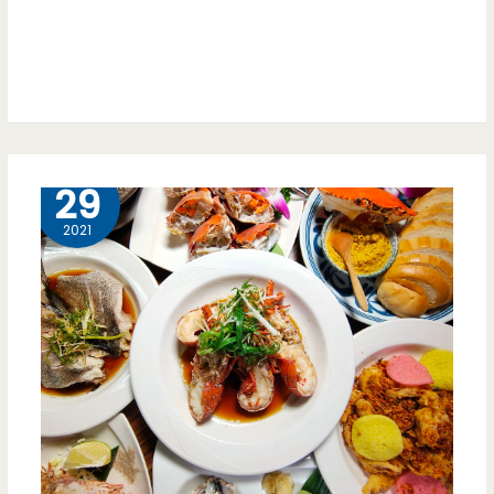
竹
竹
北
店-
提
11 月
29
早
2021
預
約
吃
火
鍋，
還