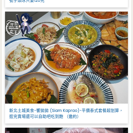
號芋頭冰只要120元
新北土城美食-饗拋拋 (Siam Kaprao)-平價泰式套餐超划算，
逛完賣場還可以自助吧吃到飽 （邀約）