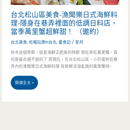
有
台北松山區美食-漁聞樂日式海鮮料
免
理-隱身在巷弄裡面的低調日料店，
費
當季萬里蟹超鮮甜！ （邀約）
炸
台北美食
,
吃喝玩樂in台北
,
愛食記
/
芽月
全
秋冬這個季節，就是海鮮正肥美的時節 現在來吃萬里蟹，真
雞
的是最合適不過的了 而現在，在台北松山區，小巨蛋附近巷
弄內的漁聞樂日式海鮮料理 有新鮮活潑亂跳的萬里蟹呀~
送
你
台
閱讀全文 »
吃
北
（邀
松
約）
山
區