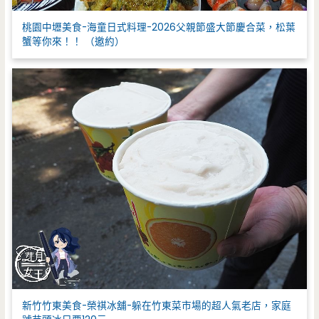
桃園中壢美食-海童日式料理-2026父親節盛大節慶合菜，松葉
蟹等你來！！ （邀約）
新竹竹東美食-榮祺冰舖-躲在竹東菜市場的超人氣老店，家庭