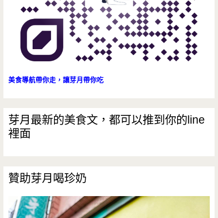
店，
當
季
萬
里
美食導航帶你走，讓芽月帶你吃
蟹
超
芽月最新的美食文，都可以推到你的line
裡面
鮮
甜！
（邀
贊助芽月喝珍奶
約）