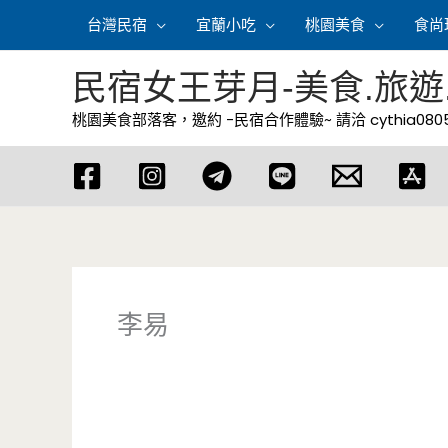
跳
台灣民宿
宜蘭小吃
桃園美食
食尚
至
主
民宿女王芽月-美食.旅遊
要
桃園美食部落客，邀約 -民宿合作體驗~ 請洽
cythia08
內
容
李易