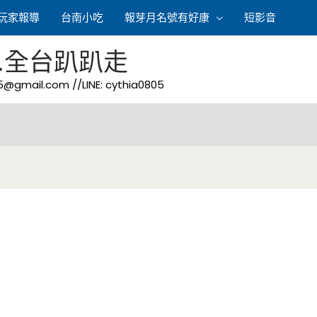
玩家報導
台南小吃
報芽月名號有好康
短影音
.全台趴趴走
05@gmail.com
//LINE: cythia0805