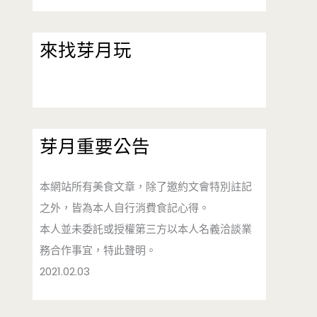
來找芽月玩
芽月重要公告
本網站所有美食文章，除了邀約文會特別註記
之外，皆為本人自行消費食記心得。
本人並未委託或授權第三方以本人名義洽談業
務合作事宜，特此聲明。
2021.02.03