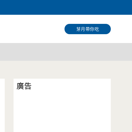
搜
尋
芽月帶你吃
廣告