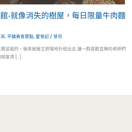
啡館-就像消失的樹屋，每日限量牛肉麵
午茶
,
平鎮美食景點
,
愛食記
/
芽月
是賣盆栽的，後來被屋主把場地外租出去 讓一群喜歡音樂的老師們
當清 […]