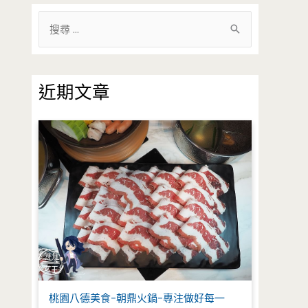
搜
尋
關
鍵
近期文章
字
:
桃園八德美食-朝鼎火鍋-專注做好每一