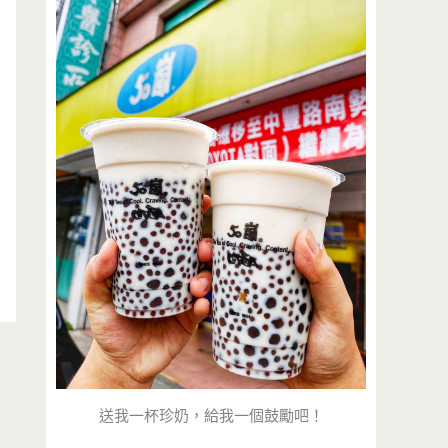
送我一杯珍奶，給我一個鼓勵吧！