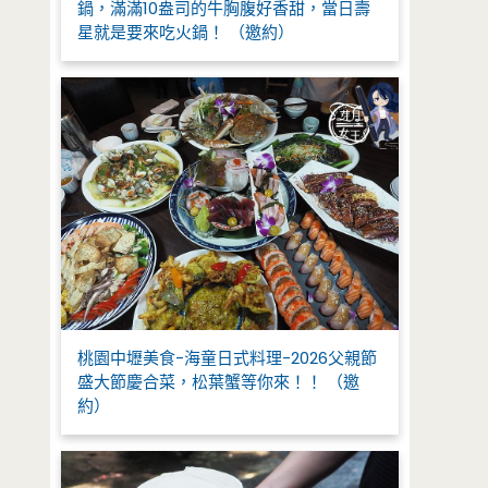
鍋，滿滿10盎司的牛胸腹好香甜，當日壽
星就是要來吃火鍋！ （邀約）
桃園中壢美食-海童日式料理-2026父親節
盛大節慶合菜，松葉蟹等你來！！ （邀
約）