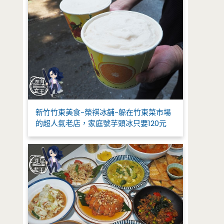
新竹竹東美食-榮祺冰舖-躲在竹東菜市場
的超人氣老店，家庭號芋頭冰只要120元