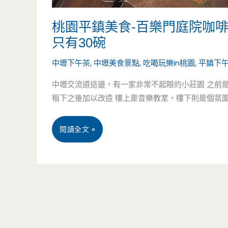
桃園平鎮美食-百樂門庭院咖
只有30碗
中壢下午茶
,
中壢美食景點
,
吃喝玩樂in桃園
,
平鎮下
中壢交流道這邊，有一家非常不起眼的小莊園 之前
租下之後加以改造 樓上是音樂教室，樓下則是個氛圍相
桃
閱讀全文 »
園
平
鎮
美