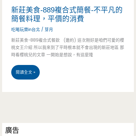
味
新莊美食-889複合式簡餐-不平凡的
簡餐料理，平價的消費
吃喝玩樂in台北
/
芽月
新莊美食-889複合式餐飲 (邀約) 這次剛好是咱們可愛的櫻
桃女王介紹 所以我來到了平時根本就不會出現的新莊地區 那
時看櫻桃兒的文章 一開始是想說，有這麼隆
新
閱讀全文 »
莊
美
食-889
複
廣告
合