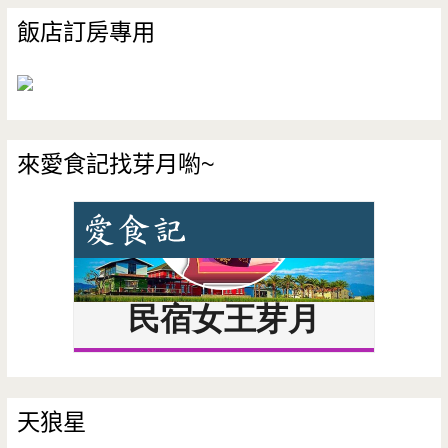
飯店訂房專用
來愛食記找芽月喲~
天狼星