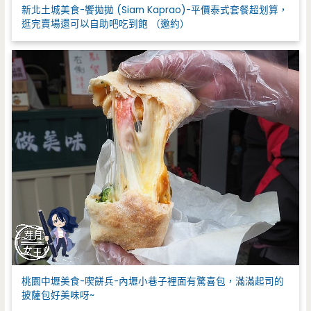
新北土城美食-饗拋拋 (Siam Kaprao)-平價泰式套餐超划算，
逛完賣場還可以自助吧吃到飽 （邀約）
桃園中壢美食-喫餅兵-內壢小巷子裡面有驚喜包，滿滿起司的
披薩包好美味呀~