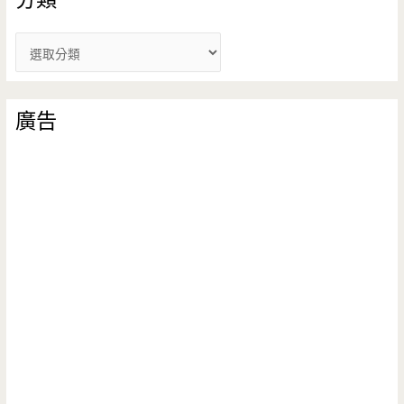
分
類
廣告