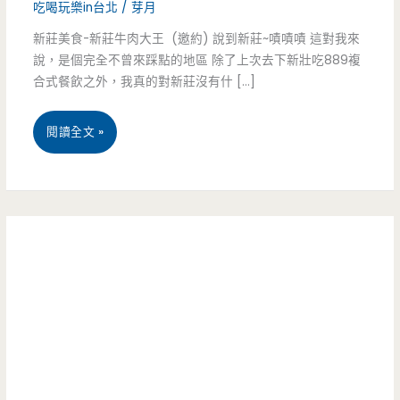
吃喝玩樂in台北
/
芽月
新莊美食-新莊牛肉大王 (邀約) 說到新莊~嘖嘖嘖 這對我來
說，是個完全不曾來踩點的地區 除了上次去下新壯吃889複
合式餐飲之外，我真的對新莊沒有什 […]
新
閱讀全文 »
莊
美
食-
新
莊
牛
肉