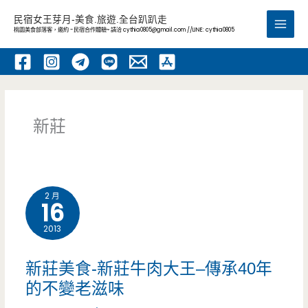
跳
民宿女王芽月-美食.旅遊.全台趴趴走
至
桃園美食部落客，邀約 -民宿合作體驗~ 請洽
cythia0805@gmail.com
//LINE: cythia0805
Main
主
要
Men
內
容
新莊
2 月
16
2013
新莊美食-新莊牛肉大王–傳承40年
的不變老滋味