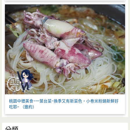
桃園中壢美食-一葉台菜-換季又有新菜色，小卷米粉鍋新鮮好
吃耶~ （邀約）
分類