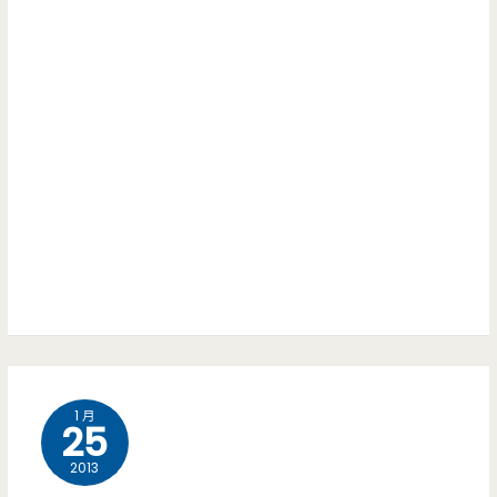
大
王
–
傳
承
40
年
的
不
變
1 月
老
25
滋
2013