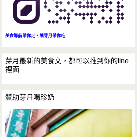
美食導航帶你走，讓芽月帶你吃
芽月最新的美食文，都可以推到你的line
裡面
贊助芽月喝珍奶