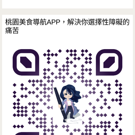
價
的
桃園美食導航APP，解決你選擇性障礙的
痛苦
消
費