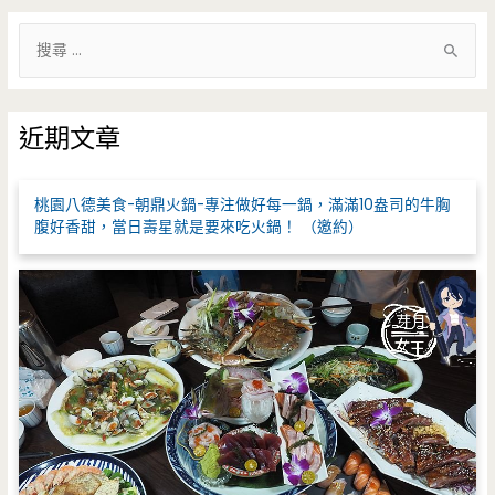
搜
尋
關
鍵
近期文章
字
:
桃園八德美食-朝鼎火鍋-專注做好每一鍋，滿滿10盎司的牛胸
腹好香甜，當日壽星就是要來吃火鍋！ （邀約）