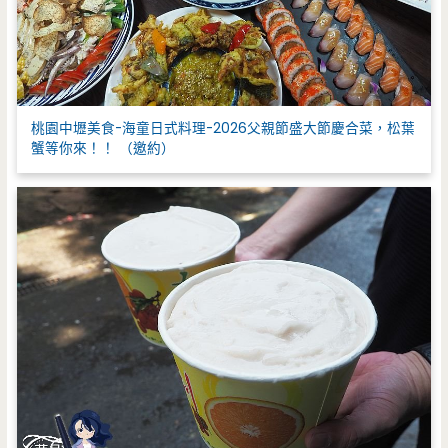
桃園中壢美食-海童日式料理-2026父親節盛大節慶合菜，松葉
蟹等你來！！ （邀約）