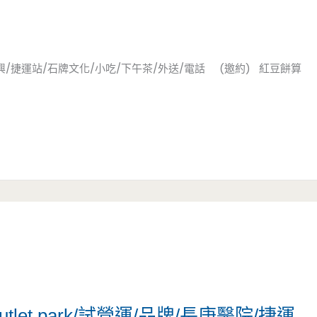
/捷運站/石牌文化/小吃/下午茶/外送/電話 (邀約) 紅豆餅算
utlet park/試營運/品牌/長庚醫院/捷運