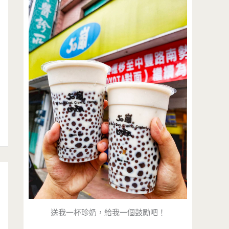
送我一杯珍奶，給我一個鼓勵吧！