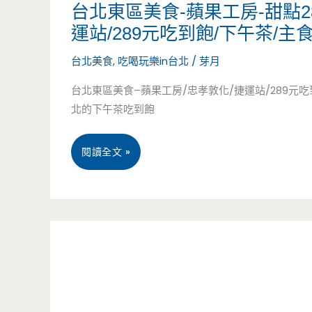
美
鮮
台北東區美食-蘋果工房-甜點2
運站/289元吃到飽/下午茶/主食
食-
煮，
台北美食
,
吃喝玩樂in台北
/
芽月
大
扁
台北東區美食–蘋果工房/忠孝敦化/捷運站/289元吃
橋
魚
北的下午茶吃到飽
頭
湯
老
頭
台
閱讀全文 »
牌
好
北
筒
甘
東
仔
甜
區
米
(邀
美
糕-
約)
食-