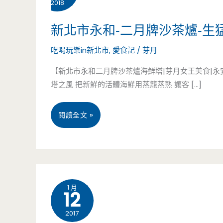
2018
新北市永和-二月牌沙茶爐-生
吃喝玩樂in新北市
,
愛食記
/
芽月
【新北市永和二月牌沙茶爐海鮮塔|芽月女王美食|
塔之風 把新鮮的活體海鮮用蒸籠蒸熟 讓客 […]
新
閱讀全文 »
北
市
永
1 月
12
和-
2017
二