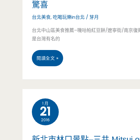
驚喜
大
炸
台北美食
,
吃喝玩樂in台北
/
芽月
橋
雞
台北中山區美食推薦–嘰咕帕紅豆餅/遼寧街/南京復興
頭/
好
是台灣有名的
捷
好
(送
閱讀全文 »
運
吃/
紅
站/
忠
豆
台
孝
餅)
北
敦
1 月
21
台
橋/
化/
2016
北
海
捷
中
新北市林口景點–三井 Mitsui o