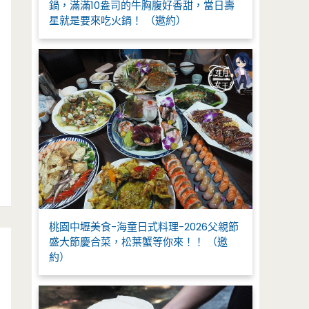
鍋，滿滿10盎司的牛胸腹好香甜，當日壽
星就是要來吃火鍋！ （邀約）
桃園中壢美食-海童日式料理-2026父親節
盛大節慶合菜，松葉蟹等你來！！ （邀
約）