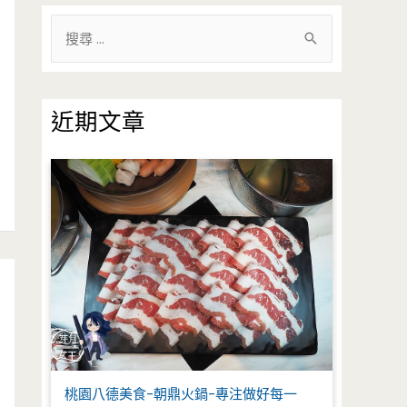
搜
尋
關
鍵
近期文章
字
:
桃園八德美食-朝鼎火鍋-專注做好每一