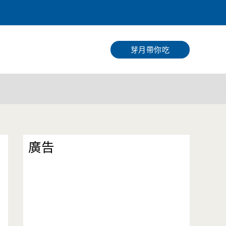
搜
尋
芽月帶你吃
廣告