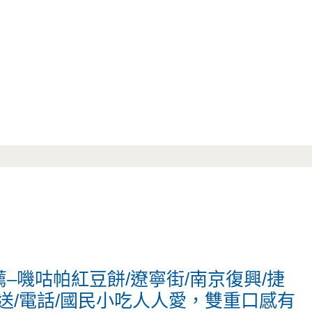
–嘰咕帕紅豆餅/遼寧街/南京復興/捷
外送/電話/國民小吃人人愛，雙重口感有