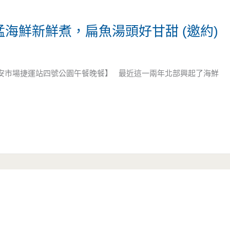
猛海鮮新鮮煮，扁魚湯頭好甘甜 (邀約)
永安市場捷運站四號公園午餐晚餐】 最近這一兩年北部興起了海鮮