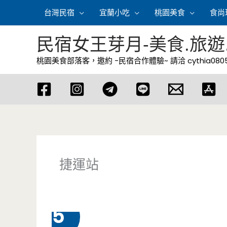
跳
台灣民宿
宜蘭小吃
桃園美食
食尚
至
主
民宿女王芽月-美食.旅遊
要
桃園美食部落客，邀約 -民宿合作體驗~ 請洽
cythia08
內
容
捷運站
9 月
5