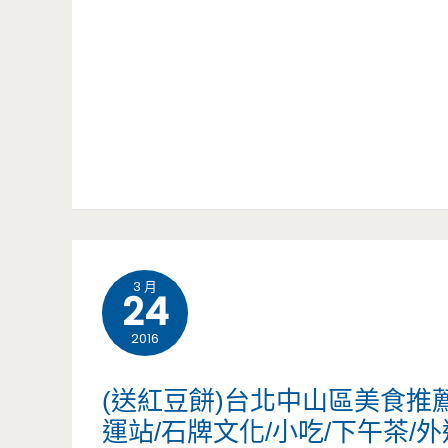
超
蘋
人
果
氣
工
排
房-
隊
甜
老
點
店，
289
3 月
24
值
元
2016
得
吃
(送紅豆餅)台北中山區美食推薦
品
到
運站/石牌文化/小吃/下午茶/
嘗/
飽，