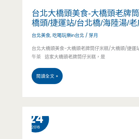
月
台北大橋頭美食-大橋頭老牌筒
橋頭/捷運站/台北橋/海陸湯/
牌
台北美食
,
吃喝玩樂in台北
/
芽月
沙
台北大橋頭美食-大橋頭老牌筒仔米糕/大橋頭/捷運站
茶
午茶 這家大橋頭老牌筒仔米糕，是
爐-
台
生
閱讀全文 »
北
猛
大
海
12 月
24
橋
鮮
2016
頭
新