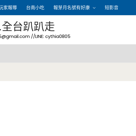
玩家報導
台南小吃
報芽月名號有好康
短影音
.全台趴趴走
05@gmail.com
//LINE: cythia0805