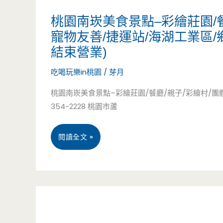
紅
甜
點
桃園南崁美食景點–彩繪莊園/餐廳
豆
點/
寵物友善/捷運站/海湖工業區
–
餅/
結束營業)
炸
三
遼
吃喝玩樂in桃園
/
芽月
雞
井
寧
桃園南崁美食景點–彩繪莊園/餐廳/親子/彩繪村/團體烤
Mitsui
354-2228 桃園市蘆
街/
outlet
南
桃
閱讀全文 »
park/
京
園
試
復
南
營
興/
崁
運/
捷
美