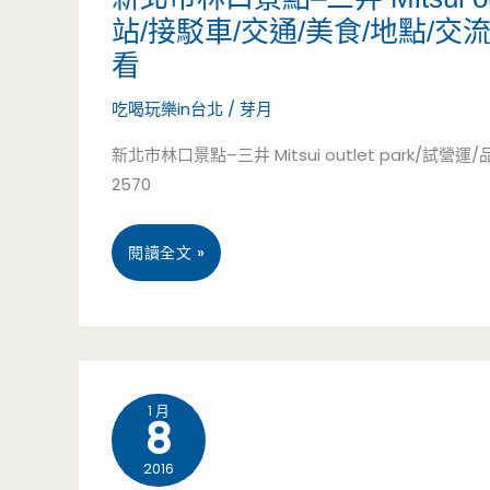
陸
運
站/接駁車/交通/美食/地點/
山
湯/
站/289
看
區
老
元
吃喝玩樂in台北
/
芽月
美
店/
吃
新北市林口景點–三井 Mitsui outlet park/試
食
2570
排
到
推
隊
飽/
新
閱讀全文 »
薦
美
下
北
–
食
午
市
嘰
茶/
林
咕
1 月
主
8
口
帕
食/
2016
景