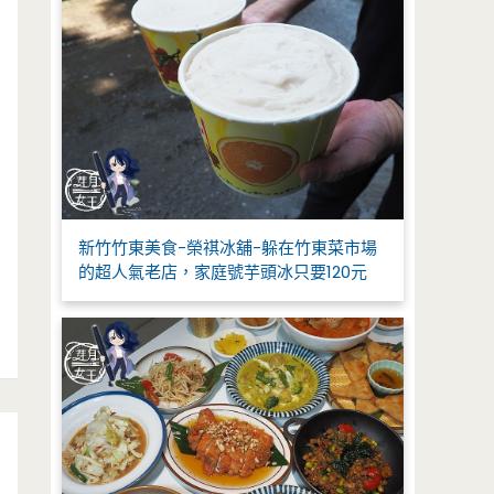
新竹竹東美食-榮祺冰舖-躲在竹東菜市場
的超人氣老店，家庭號芋頭冰只要120元