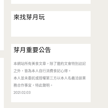
來找芽月玩
芽月重要公告
本網站所有美食文章，除了邀約文會特別註記
之外，皆為本人自行消費食記心得。
本人並未委託或授權第三方以本人名義洽談業
務合作事宜，特此聲明。
2021.02.03