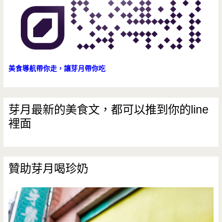
賣
點，
培
養
美食導航帶你走，讓芽月帶你吃
你
的
芽月最新的美食文，都可以推到你的line
裡面
樂
高
魂
贊助芽月喝珍奶