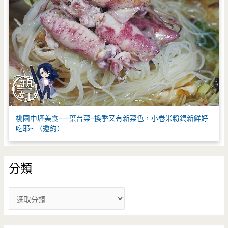
桃園中壢美食-一葉台菜-換季又有新菜色，小卷米粉鍋新鮮好
吃耶~ （邀約）
分類
分
類