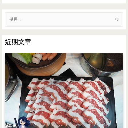
搜
尋
關
鍵
近期文章
字
: