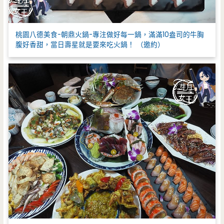
桃園八德美食-朝鼎火鍋-專注做好每一鍋，滿滿10盎司的牛胸
腹好香甜，當日壽星就是要來吃火鍋！ （邀約）