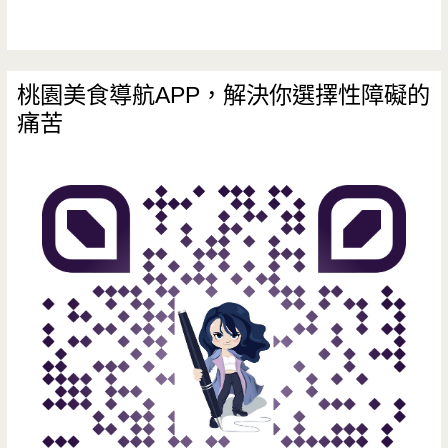
子
餐
廳
桃園美食導航APP，解決你選擇性障礙的
痛苦
來
啦
~
火
車
披
薩
是
新