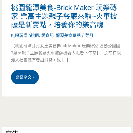
桃園龍潭美食-Brick Maker 玩樂磚
家-樂高主題親子餐廳來啦~火車披
薩是新賣點，培養你的樂高魂
吃喝玩樂in桃園
,
愛食記
,
龍潭美食景點
/
芽月
【桃園龍潭芽月女王美食|Brick Maker 玩樂磚家|運動公園國
2樂高親子主題餐廳火車披薩機器人忍者下午茶】 之前在龍
潭人社團就有發出消息，說 […]
桃
閱讀全文 »
園
龍
潭
美