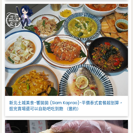
新北土城美食-饗拋拋 (Siam Kaprao)-平價泰式套餐超划算，
逛完賣場還可以自助吧吃到飽 （邀約）