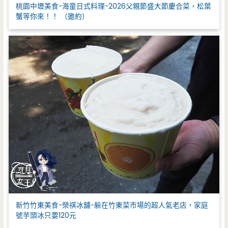
桃園中壢美食-海童日式料理-2026父親節盛大節慶合菜，松葉
蟹等你來！！ （邀約）
新竹竹東美食-榮祺冰舖-躲在竹東菜市場的超人氣老店，家庭
號芋頭冰只要120元