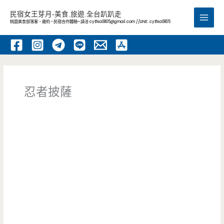
跳
民宿女王芽月-美食.旅遊.全台趴趴走
至
桃園美食部落客，邀約 -民宿合作體驗~ 請洽
cythia0805@gmail.com
//LINE: cythia0805
Main
主
要
Men
內
容
忍者披薩