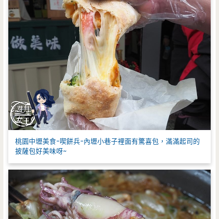
桃園中壢美食-喫餅兵-內壢小巷子裡面有驚喜包，滿滿起司的
披薩包好美味呀~