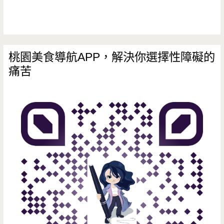
國
小
旁
桃園美食導航APP，解決你選擇性障礙的
痛苦
巷
弄
內，
低
調
的
臭
豆
腐