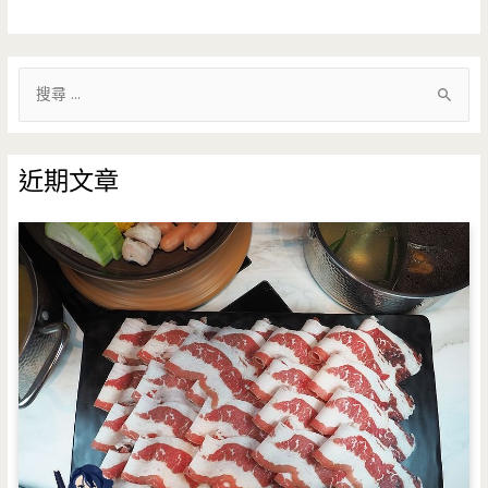
搜
尋
關
鍵
近期文章
字
: