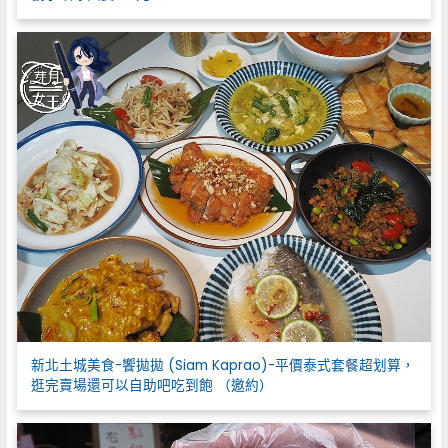
新北土城美食-饗拋拋 (Siam Kaprao)-平價泰式套餐超划算，
逛完賣場還可以自助吧吃到飽 （邀約）