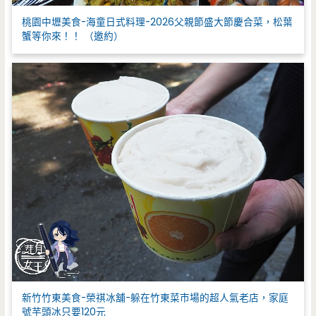
桃園中壢美食-海童日式料理-2026父親節盛大節慶合菜，松葉
蟹等你來！！ （邀約）
新竹竹東美食-榮祺冰舖-躲在竹東菜市場的超人氣老店，家庭
號芋頭冰只要120元