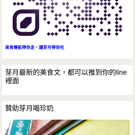
美食導航帶你走，讓芽月帶你吃
芽月最新的美食文，都可以推到你的line
裡面
贊助芽月喝珍奶