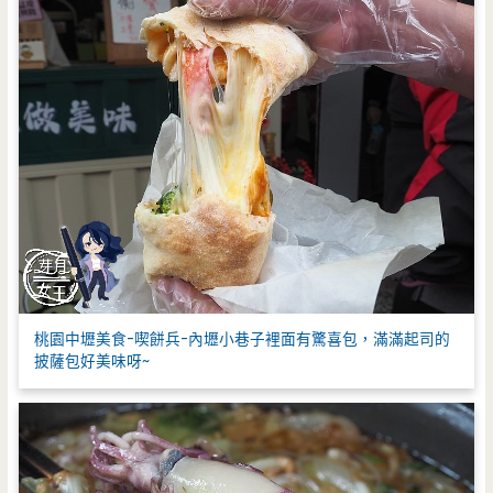
桃園中壢美食-喫餅兵-內壢小巷子裡面有驚喜包，滿滿起司的
披薩包好美味呀~