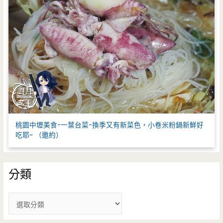
桃園中壢美食-一葉台菜-換季又有新菜色，小卷米粉鍋新鮮好
吃耶~ （邀約）
分類
分
類