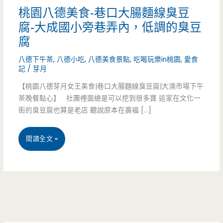
桃園八德美食-巷口大腸麵線臭豆
腐-大成國小旁巷弄內，低調的臭豆
腐
八德下午茶
,
八德小吃
,
八德美食景點
,
吃喝玩樂in桃園
,
愛食
記
/
芽月
【桃園八德芽月女王美食|巷口大腸麵線臭豆腐|大湳市場下午
茶晚餐點心】 社團裡面總是可以挖到很多寶 這家在文化一
街的臭豆腐也算是老店 聽說原本在廣福 […]
桃
閱讀全文 »
園
八
德
美