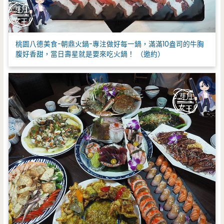
桃園八德美食-朝鼎火鍋-專注做好每一鍋，滿滿10盎司的牛胸
腹好香甜，當日壽星就是要來吃火鍋！ （邀約）