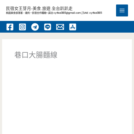
跳
民宿女王芽月-美食.旅遊.全台趴趴走
至
桃園美食部落客，邀約 -民宿合作體驗~ 請洽
cythia0805@gmail.com
//LINE: cythia0805
Main
主
要
Men
內
容
巷口大腸麵線