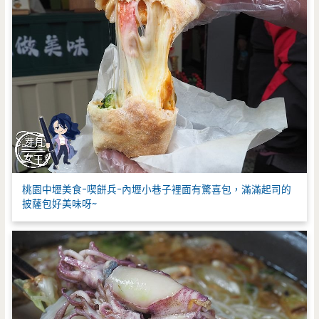
桃園中壢美食-喫餅兵-內壢小巷子裡面有驚喜包，滿滿起司的
披薩包好美味呀~