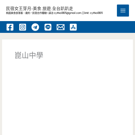
跳
民宿女王芽月-美食.旅遊.全台趴趴走
至
桃園美食部落客，邀約 -民宿合作體驗~ 請洽
cythia0805@gmail.com
//LINE: cythia0805
Main
主
要
Men
內
容
崑山中學