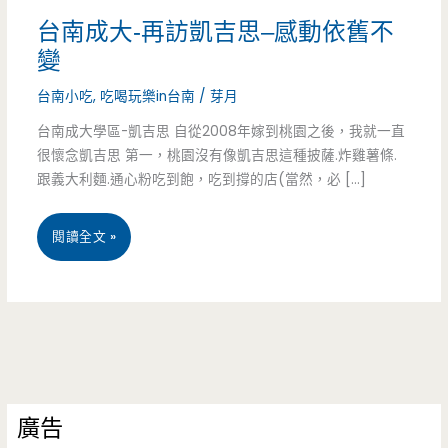
台南成大-再訪凱吉思–感動依舊不
變
台南小吃
,
吃喝玩樂in台南
/
芽月
台南成大學區-凱吉思 自從2008年嫁到桃園之後，我就一直
很懷念凱吉思 第一，桃園沒有像凱吉思這種披薩.炸雞薯條.
跟義大利麵.通心粉吃到飽，吃到撐的店(當然，必 […]
台
閱讀全文 »
南
成
大-
再
廣告
訪