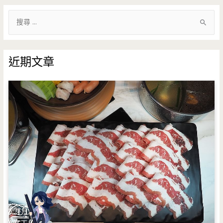
搜
尋
關
鍵
近期文章
字
: