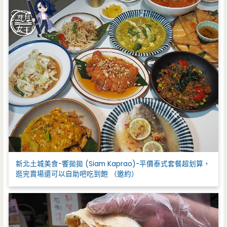
新北土城美食-饗拋拋 (Siam Kaprao)-平價泰式套餐超划算，
逛完賣場還可以自助吧吃到飽 （邀約）