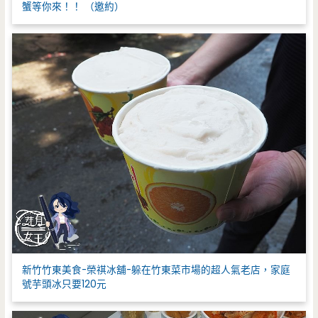
蟹等你來！！ （邀約）
新竹竹東美食-榮祺冰舖-躲在竹東菜市場的超人氣老店，家庭
號芋頭冰只要120元