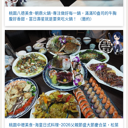
桃園八德美食-朝鼎火鍋-專注做好每一鍋，滿滿10盎司的牛胸
腹好香甜，當日壽星就是要來吃火鍋！ （邀約）
桃園中壢美食-海童日式料理-2026父親節盛大節慶合菜，松葉