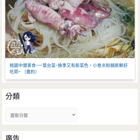
桃園中壢美食-一葉台菜-換季又有新菜色，小卷米粉鍋新鮮好
吃耶~ （邀約）
分類
分
類
廣告