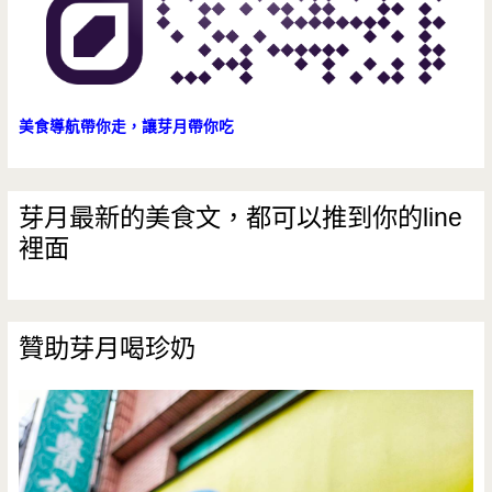
美食導航帶你走，讓芽月帶你吃
芽月最新的美食文，都可以推到你的line
裡面
贊助芽月喝珍奶