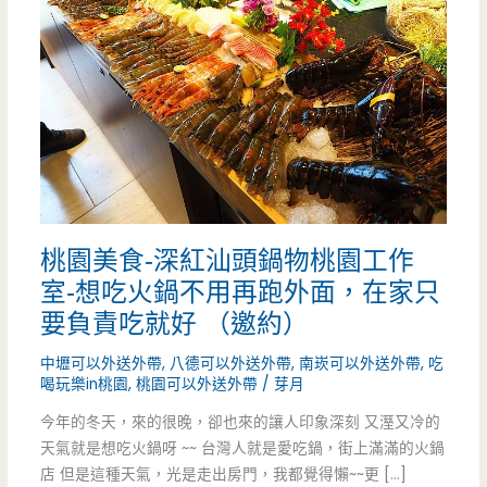
桃園美食-深紅汕頭鍋物桃園工作
室-想吃火鍋不用再跑外面，在家只
要負責吃就好 （邀約）
中壢可以外送外帶
,
八德可以外送外帶
,
南崁可以外送外帶
,
吃
喝玩樂in桃園
,
桃園可以外送外帶
/
芽月
今年的冬天，來的很晚，卻也來的讓人印象深刻 又溼又冷的
天氣就是想吃火鍋呀 ~~ 台灣人就是愛吃鍋，街上滿滿的火鍋
店 但是這種天氣，光是走出房門，我都覺得懶~~更 […]