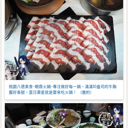
桃園八德美食-朝鼎火鍋-專注做好每一鍋，滿滿10盎司的牛胸
腹好香甜，當日壽星就是要來吃火鍋！ （邀約）