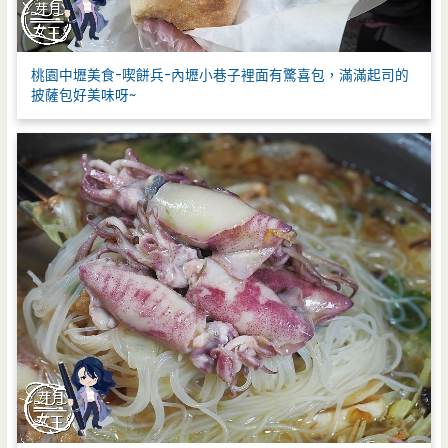
桃園中壢美食-喫餅兵-內壢小巷子裡面有驚喜包，滿滿起司的
披薩包好美味呀~