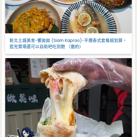
新北土城美食-饗拋拋 (Siam Kaprao)-平價泰式套餐超划算，
逛完賣場還可以自助吧吃到飽 （邀約）