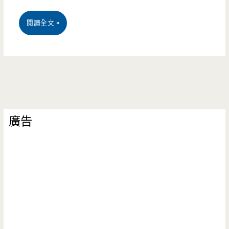
桃
閱讀全文 »
園
美
食-
深
廣告
紅
汕
頭
鍋
物
桃