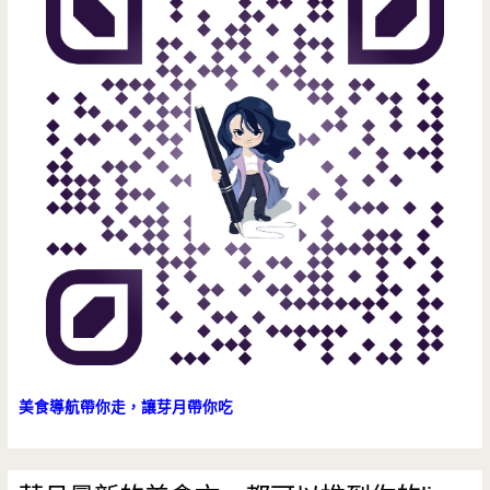
外
面，
在
家
只
要
負
責
吃
就
美食導航帶你走，讓芽月帶你吃
好
（邀