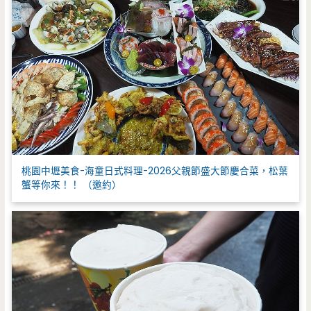
桃園中壢美食-海童日式料理-2026父親節盛大節慶合菜，松葉
蟹等你來！！ （邀約）