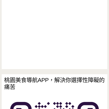
園
工
作
室-
想
吃
火
鍋
不
桃園美食導航APP，解決你選擇性障礙的
痛苦
用
再
跑