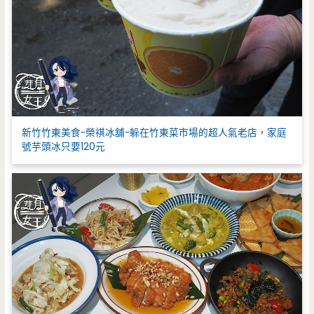
新竹竹東美食-榮祺冰舖-躲在竹東菜市場的超人氣老店，家庭
號芋頭冰只要120元