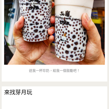
送我一杯珍奶，給我一個鼓勵吧！
來找芽月玩