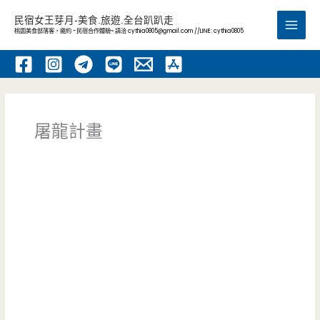
跳
民宿女王芽月-美食.旅遊.全台趴趴走
至
桃園美食部落客，邀約 -民宿合作體驗~ 請洽
cythia0805@gmail.com
//LINE: cythia0805
Main
主
要
Men
內
容
屠龍計畫