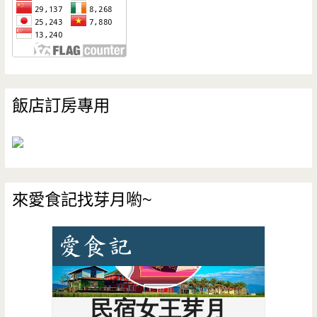
飯店訂房專用
來愛食記找芽月喲~