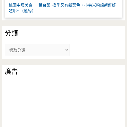
桃園中壢美食-一葉台菜-換季又有新菜色，小卷米粉鍋新鮮好
吃耶~ （邀約）
分類
分
類
廣告