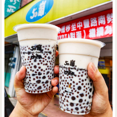
尾
牙/
聚
餐/
合
菜/
文
末
送
餐
點