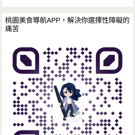
精
開
緻
桃園美食導航APP，解決你選擇性障礙的
心/
痛苦
美
婚
味
宴
尾
會
牙
館/
宴，
小
大
吃/
菜
華
好
映/
吃
天
夠