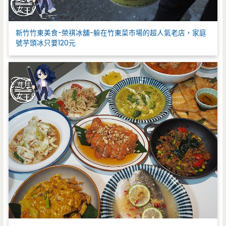
新竹竹東美食-榮祺冰舖-躲在竹東菜市場的超人氣老店，家庭
號芋頭冰只要120元