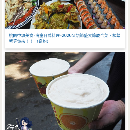
桃園中壢美食-海童日式料理-2026父親節盛大節慶合菜，松葉
蟹等你來！！ （邀約）