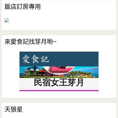
飯店訂房專用
來愛食記找芽月喲~
天狼星