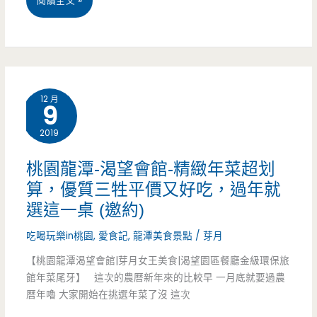
閱讀全文 »
作
冬
室-
穿
想
搭-
吃
12 月
9
棉
火
2019
花
鍋
糖
桃園龍潭-渴望會館-精緻年菜超划
不
算，優質三牲平價又好吃，過年就
女
用
選這一桌 (邀約)
孩
再
吃喝玩樂in桃園
,
愛食記
,
龍潭美食景點
/
芽月
們，
跑
【桃園龍潭渴望會館|芽月女王美食|渴望園區餐廳金級環保旅
冬
館年菜尾牙】 這次的農曆新年來的比較早 一月底就要過農
外
曆年嚕 大家開始在挑選年菜了沒 這次
季
面，