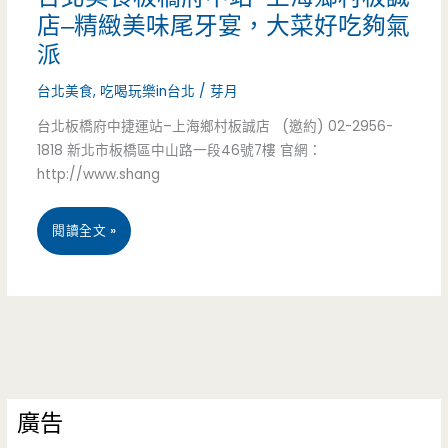
福
店–精緻美味尾牙宴，大菜好吃夠氣
派
鹿
台北美食
,
吃喝玩樂in台北
/
芽月
時
台北板橋府中捷運站–上海鄉村板誠店 (邀約) 02-2956-
尚
1818 新北市板橋區中山路一段46號7樓 官網：
美
http://www.shang
食
台
閱讀全文 »
會
北
館-
美
全
食
新
板
婚
廣告
橋
宴