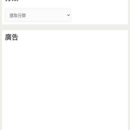
分
類
廣告