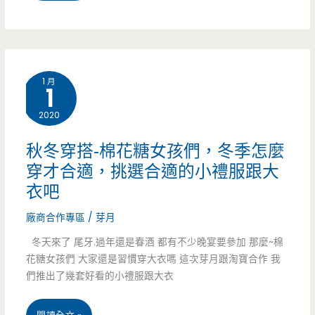
園
美
食-
1 月
1
深
2020
紅
汕
秋冬穿搭-棉花糖女孩們，冬季怎麼
穿才合適，挑選合適的小禮服跟大
頭
衣吧
鍋
廠商合作專區
/
芽月
物
冬天來了 尾牙.過年還是春酒 都有不少晚宴要參加 那麼~棉
桃
花糖女孩們 大家還是習慣穿大衣嗎 這次芽月跟淘寶合作 我
們推出了幾套好看的小禮服跟大衣
園
工
秋