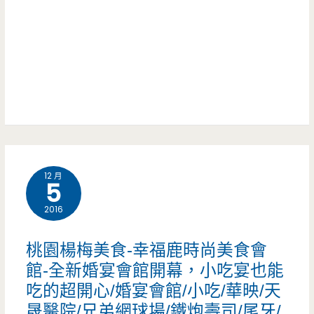
禮
超
服
划
跟
算，
大
優
衣
質
吧
三
12 月
牲
5
平
2016
價
桃園楊梅美食-幸福鹿時尚美食會
又
館-全新婚宴會館開幕，小吃宴也能
吃的超開心/婚宴會館/小吃/華映/天
好
晟醫院/兄弟網球場/鐵炮壽司/尾牙/