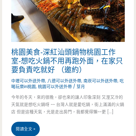
桃園美食-深紅汕頭鍋物桃園工作
室-想吃火鍋不用再跑外面，在家只
要負責吃就好 （邀約）
中壢可以外送外帶
,
八德可以外送外帶
,
南崁可以外送外帶
,
吃
喝玩樂in桃園
,
桃園可以外送外帶
/
芽月
今年的冬天，來的很晚，卻也來的讓人印象深刻 又溼又冷的
天氣就是想吃火鍋呀 ~~ 台灣人就是愛吃鍋，街上滿滿的火鍋
店 但是這種天氣，光是走出房門，我都覺得懶~~更 […]
桃
閱讀全文 »