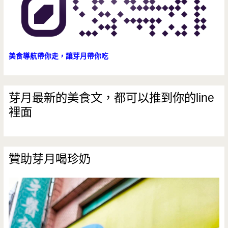
晟
氣
醫
派
院/
美食導航帶你走，讓芽月帶你吃
兄
弟
芽月最新的美食文，都可以推到你的line
網
裡面
球
場/
贊助芽月喝珍奶
鐵
炮
壽
司/