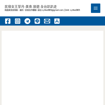
跳
民宿女王芽月-美食.旅遊.全台趴趴走
至
桃園美食部落客，邀約 -民宿合作體驗~ 請洽
cythia0805@gmail.com
//LINE: cythia0805
Main
主
要
Men
內
容