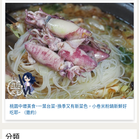
桃園中壢美食-一葉台菜-換季又有新菜色，小卷米粉鍋新鮮好
吃耶~ （邀約）
分類