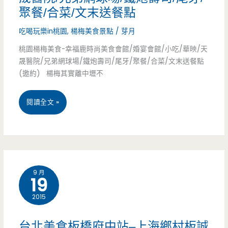
吃，
聚餐/合菜/文末送餐點
過
吃喝玩樂in桃園
,
楊梅美食景點
/
芽月
年
桃園楊梅美食-幸福鹿時尚美食會館/婚宴會館/小吃/華映/天
就
晟醫院/兄弟網球場/鐵炮壽司/尾牙/聚餐/合菜/文末送餐點
(邀約) 楊梅其實離中壢不
選
這
桃
閱讀全文 »
一
園
桌
楊
(邀
梅
9 月
約)
19
美
2015
食-
幸
台北美食板橋府中站–上海鄉村板誠