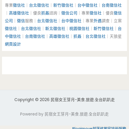
專業
徵信社
｜
台北徵信社
｜
新竹徵信社
｜
台中徵信社
｜
台南徵信社
｜
高雄徵信社
｜優良
抓姦
諮詢｜
徵信公司
｜專業
徵信社
｜優良
徵信
公司
｜
徵信
服務｜
台北徵信社
｜
台中徵信社
｜專業
外遇
調查｜立案
徵信社
｜
台北徵信社
｜
新北徵信社
｜
桃園徵信社
｜
新竹徵信社
｜
台
中徵信社
｜
台南徵信社
｜
高雄徵信社
｜
抓姦
｜
台北徵信社
｜天狼星
網頁設計
Copyright © 2026 民宿女王芽月-美食.旅遊.全台趴趴走
Powered by 民宿女王芽月-美食.旅遊.全台趴趴走
Blogimove部落格搬家技術服務