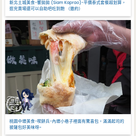
新北土城美食-饗拋拋 (Siam Kaprao)-平價泰式套餐超划算，
逛完賣場還可以自助吧吃到飽 （邀約）
桃園中壢美食-喫餅兵-內壢小巷子裡面有驚喜包，滿滿起司的
披薩包好美味呀~