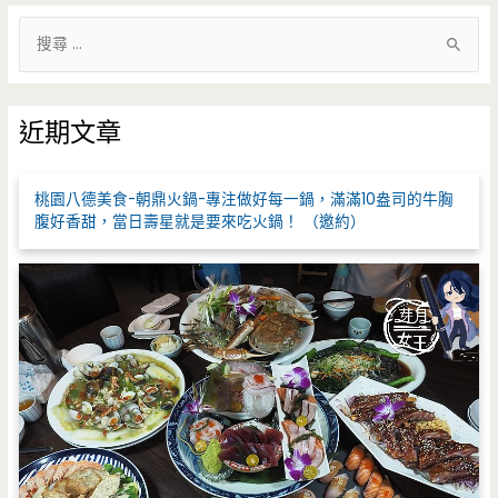
搜
尋
關
鍵
近期文章
字
:
桃園八德美食-朝鼎火鍋-專注做好每一鍋，滿滿10盎司的牛胸
腹好香甜，當日壽星就是要來吃火鍋！ （邀約）