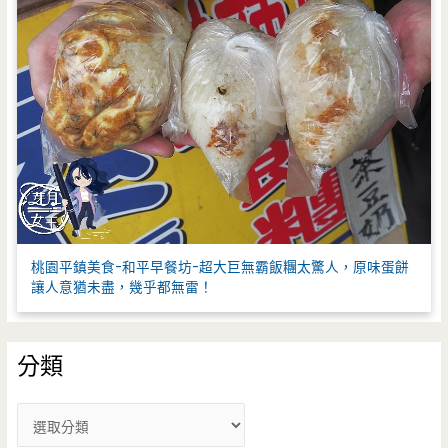
桃園平鎮美食-和平早餐坊-超大巨無霸飯糰太驚人，原味蛋餅
讓人意猶未盡，幾乎都無雷！
分類
分
類