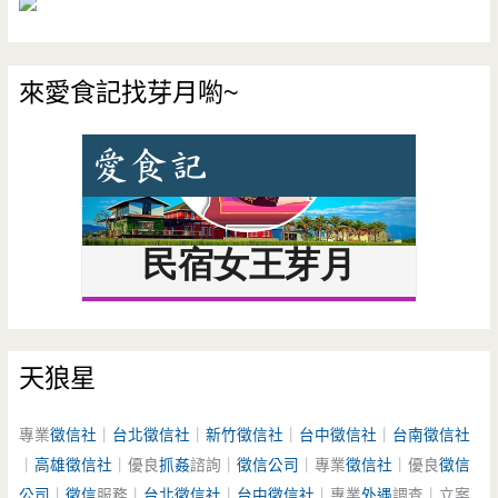
來愛食記找芽月喲~
天狼星
專業
徵信社
｜
台北徵信社
｜
新竹徵信社
｜
台中徵信社
｜
台南徵信社
｜
高雄徵信社
｜優良
抓姦
諮詢｜
徵信公司
｜專業
徵信社
｜優良
徵信
公司
｜
徵信
服務｜
台北徵信社
｜
台中徵信社
｜專業
外遇
調查｜立案