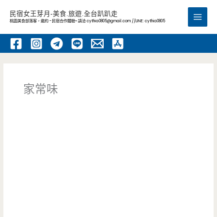
跳
民宿女王芽月-美食.旅遊.全台趴趴走
至
桃園美食部落客，邀約 -民宿合作體驗~ 請洽
cythia0805@gmail.com
//LINE: cythia0805
Main
主
要
Men
內
容
家常味