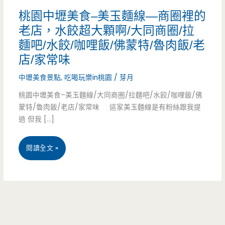
桃園中壢美食–美玉麵線—商圈裡的
老店，水餃超大顆啊/大同商圈/拉
麵吧/水餃/咖哩飯/佛蒙特/魯肉飯/老
店/家常味
中壢美食景點
,
吃喝玩樂in桃園
/
芽月
桃園中壢美食–美玉麵線/大同商圈/拉麵吧/水餃/咖哩飯/佛
蒙特/魯肉飯/老店/家常味 這家美玉麵線是有粉絲跟我提
過 但我 […]
桃
閱讀全文 »
園
中
壢
美