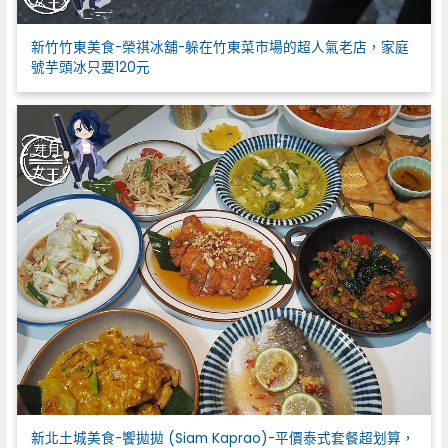
新竹竹東美食-榮祺冰舖-躲在竹東菜市場的超人氣老店，家庭
號芋頭冰只要120元
新北土城美食-饗拋拋 (Siam Kaprao)-平價泰式套餐超划算，