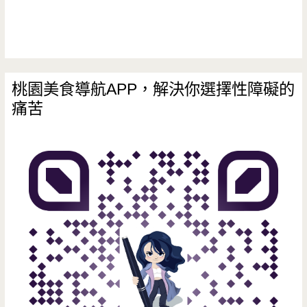
老
店，
水
餃
桃園美食導航APP，解決你選擇性障礙的
痛苦
超
大
顆
啊/
大
同
商
圈/