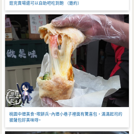
逛完賣場還可以自助吧吃到飽 （邀約）
桃園中壢美食-喫餅兵-內壢小巷子裡面有驚喜包，滿滿起司的
披薩包好美味呀~