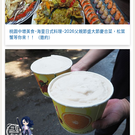
桃園中壢美食-海童日式料理-2026父親節盛大節慶合菜，松葉
蟹等你來！！ （邀約）