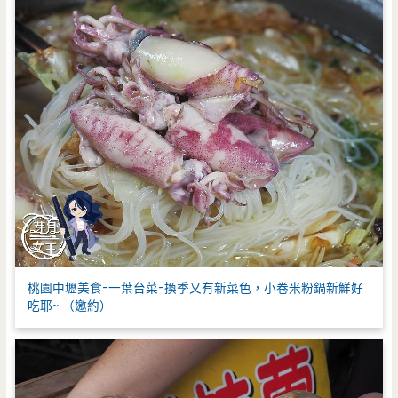
桃園中壢美食-一葉台菜-換季又有新菜色，小卷米粉鍋新鮮好
吃耶~ （邀約）