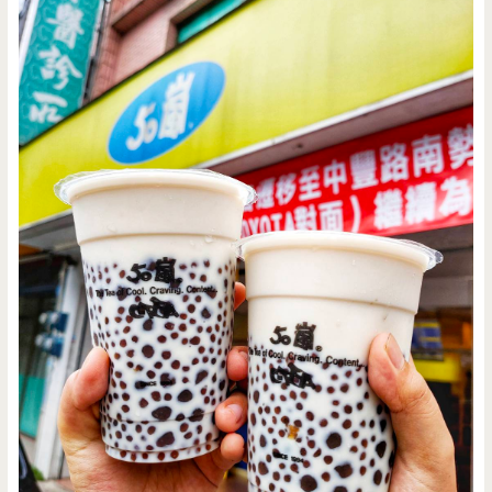
肉
飯/
老
店/
家
常
味