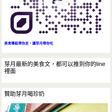
拉
麵
吧/
水
餃/
美食導航帶你走，讓芽月帶你吃
咖
哩
芽月最新的美食文，都可以推到你的line
裡面
飯/
佛
蒙
贊助芽月喝珍奶
特/
魯