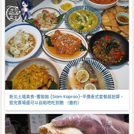
新北土城美食-饗拋拋 (Siam Kaprao)-平價泰式套餐超划算，
逛完賣場還可以自助吧吃到飽 （邀約）