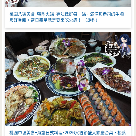
桃園八德美食-朝鼎火鍋-專注做好每一鍋，滿滿10盎司的牛胸
腹好香甜，當日壽星就是要來吃火鍋！ （邀約）
桃園中壢美食-海童日式料理-2026父親節盛大節慶合菜，松葉