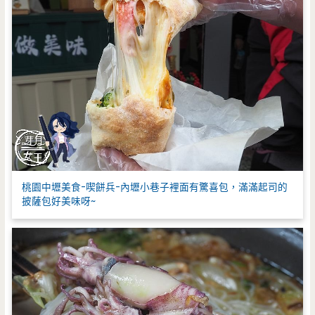
桃園中壢美食-喫餅兵-內壢小巷子裡面有驚喜包，滿滿起司的
披薩包好美味呀~