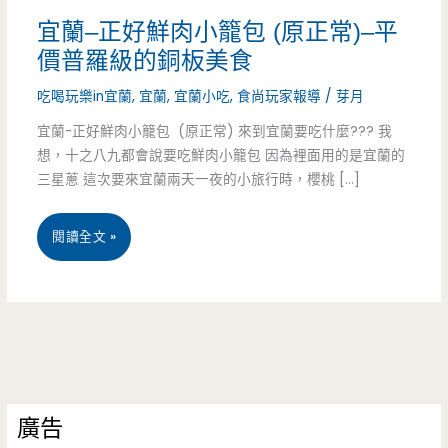
宜蘭–正好鮮肉小籠包 (原正常)–平
價普羅級的銅板美食
吃喝玩樂in宜蘭
,
宜蘭
,
宜蘭小吃
,
食尚玩家報導
/
芽月
宜蘭-正好鮮肉小籠包 (原正常) 來到宜蘭要吃什麼??? 我
想，十之八九都會說要吃鮮肉小籠包 因為裡面用的是宜蘭的
三星蔥 這次要來宜蘭兩天一夜的小旅行時，櫻桃 […]
宜
閱讀全文 »
蘭
–
正
好
廣告
鮮