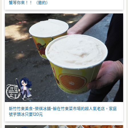
蟹等你來！！ （邀約）
新竹竹東美食-榮祺冰舖-躲在竹東菜市場的超人氣老店，家庭
號芋頭冰只要120元