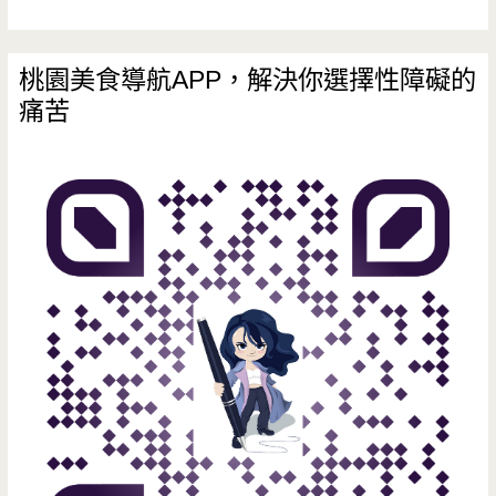
級
的
桃園美食導航APP，解決你選擇性障礙的
痛苦
銅
板
美
食