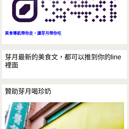
美食導航帶你走，讓芽月帶你吃
芽月最新的美食文，都可以推到你的line
裡面
贊助芽月喝珍奶