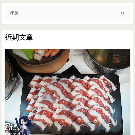
搜
尋
關
鍵
近期文章
字
: