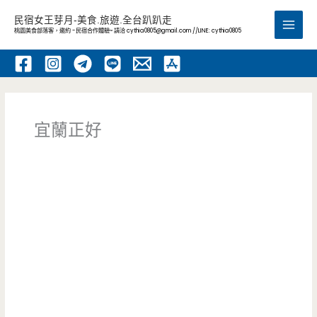
跳
民宿女王芽月-美食.旅遊.全台趴趴走
至
桃園美食部落客，邀約 -民宿合作體驗~ 請洽
cythia0805@gmail.com
//LINE: cythia0805
Main
主
要
Men
內
容
宜蘭正好