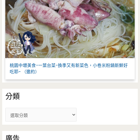
桃園中壢美食-一葉台菜-換季又有新菜色，小卷米粉鍋新鮮好
吃耶~ （邀約）
分類
分
類
廣告