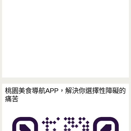
路
菜-
春
季
合
菜
超
優
桃園美食導航APP，解決你選擇性障礙的
痛苦
惠，
滿
滿