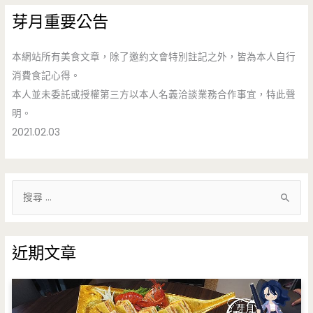
芽月重要公告
本網站所有美食文章，除了邀約文會特別註記之外，皆為本人自行
消費食記心得。
本人並未委託或授權第三方以本人名義洽談業務合作事宜，特此聲
明。
2021.02.03
搜
尋
關
鍵
近期文章
字
: