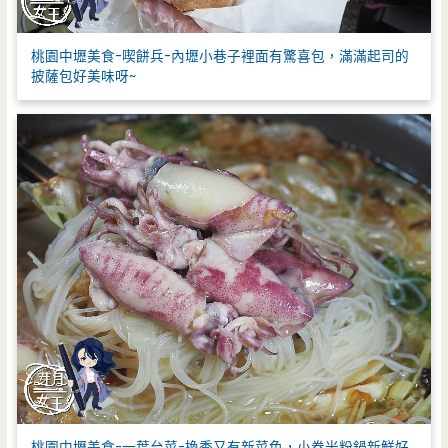
桃園中壢美食-喫餅兵-內壢小巷子裡面有驚喜包，滿滿起司的
披薩包好美味呀~
桃園中壢美食-一葉台菜-換季又有新菜色，小卷米粉鍋新鮮好