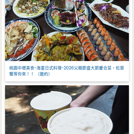
桃園中壢美食-海童日式料理-2026父親節盛大節慶合菜，松葉
蟹等你來！！ （邀約）