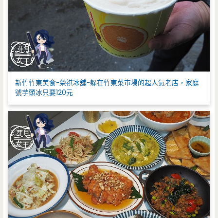
新竹竹東美食-榮祺冰舖-躲在竹東菜市場的超人氣老店，家庭
號芋頭冰只要120元