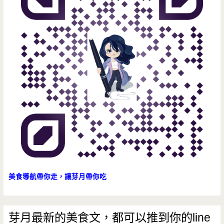
大
菜
也
好
超
值
呀
~（邀
約）
美食導航帶你走，讓芽月帶你吃
芽月最新的美食文，都可以推到你的line