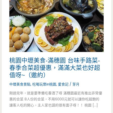
桃園中壢美食-滿穗園 台味手路菜-
春季合菜超優惠，滿滿大菜也好超
值呀~（邀約）
中壢美食景點
,
吃喝玩樂in桃園
,
愛食記
/
芽月
剛過完年，就是要準備吃春酒了呀 滿穗園最近有推出非常優
惠的合菜 8人份的合菜，不用6000元就可以讓你吃超飽的
讓客人吃的開心，主人家也請的很有面子呀！！ 桃園 […]