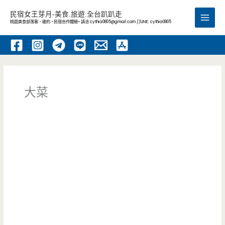
跳
民宿女王芽月-美食.旅遊.全台趴趴走
至
桃園美食部落客，邀約 -民宿合作體驗~ 請洽
cythia0805@gmail.com
//LINE: cythia0805
Main
主
要
Men
內
容
大菜