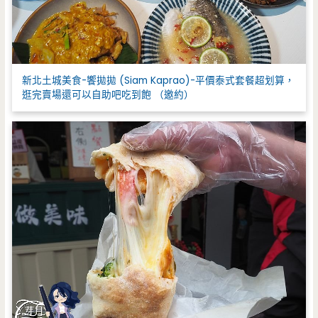
新北土城美食-饗拋拋 (Siam Kaprao)-平價泰式套餐超划算，
逛完賣場還可以自助吧吃到飽 （邀約）