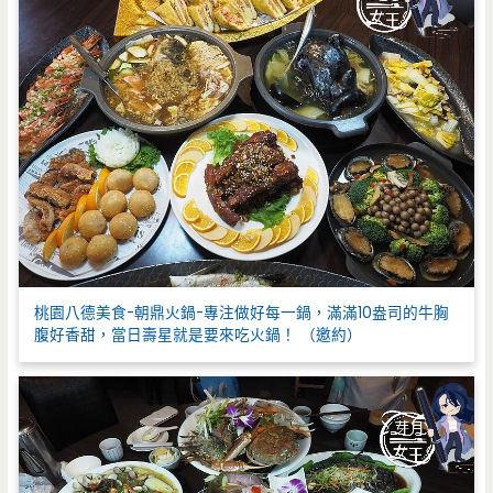
桃園八德美食-朝鼎火鍋-專注做好每一鍋，滿滿10盎司的牛胸
腹好香甜，當日壽星就是要來吃火鍋！ （邀約）