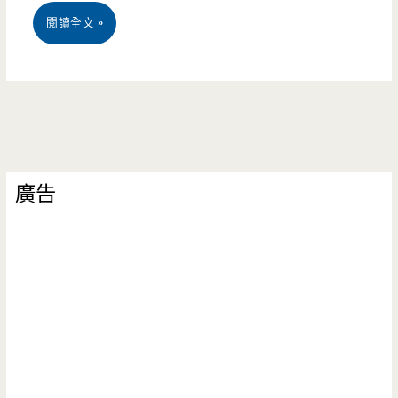
桃
閱讀全文 »
園
中
壢
美
廣告
食-
滿
穗
園
台
味
手