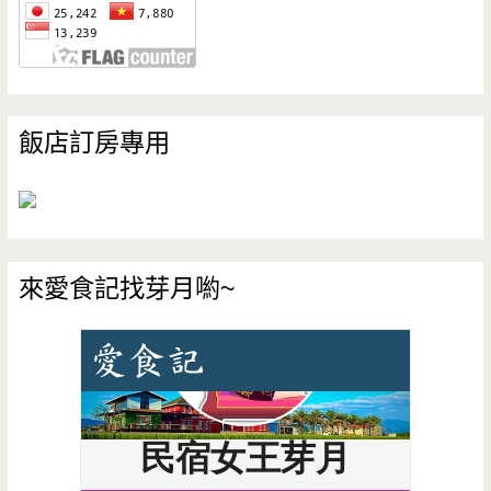
飯店訂房專用
來愛食記找芽月喲~