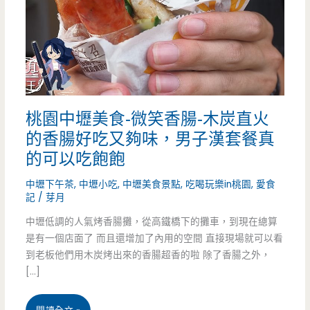
桃園中壢美食-微笑香腸-木炭直火
的香腸好吃又夠味，男子漢套餐真
的可以吃飽飽
中壢下午茶
,
中壢小吃
,
中壢美食景點
,
吃喝玩樂in桃園
,
愛食
記
/
芽月
中壢低調的人氣烤香腸攤，從高鐵橋下的攤車，到現在總算
是有一個店面了 而且還增加了內用的空間 直接現場就可以看
到老板他們用木炭烤出來的香腸超香的啦 除了香腸之外，
[…]
桃