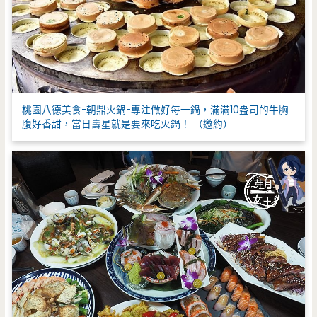
桃園八德美食-朝鼎火鍋-專注做好每一鍋，滿滿10盎司的牛胸
腹好香甜，當日壽星就是要來吃火鍋！ （邀約）