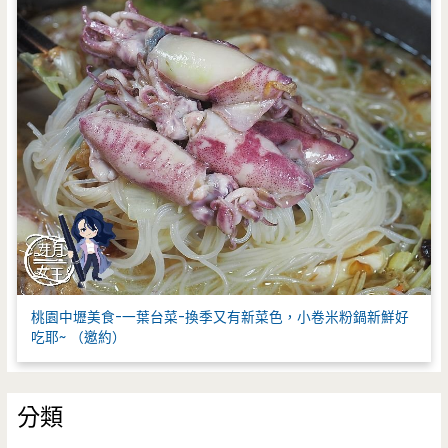
桃園中壢美食-一葉台菜-換季又有新菜色，小卷米粉鍋新鮮好
吃耶~ （邀約）
分類