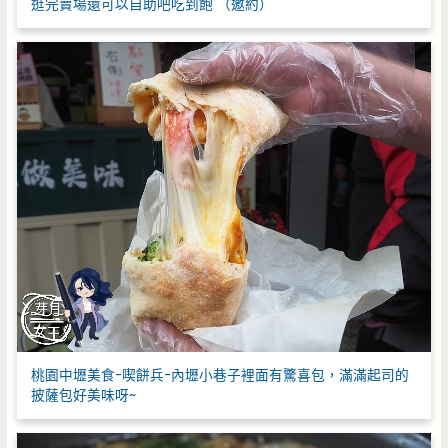
逛完賣場還可以自助吧吃到飽 （邀約）
桃園中壢美食-喫餅兵-內壢小巷子裡面有驚喜包，滿滿起司的
披薩包好美味呀~