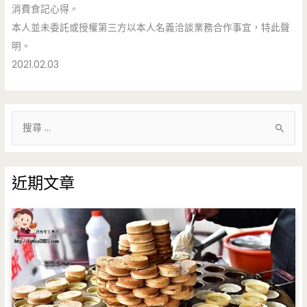
消費食記心得。
本人並未委託或授權第三方以本人名義洽談業務合作事宜，特此聲
明。
2021.02.03
搜
尋
關
鍵
近期文章
字
: