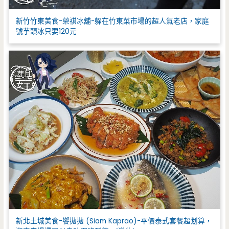
新竹竹東美食-榮祺冰舖-躲在竹東菜市場的超人氣老店，家庭
號芋頭冰只要120元
新北土城美食-饗拋拋 (Siam Kaprao)-平價泰式套餐超划算，