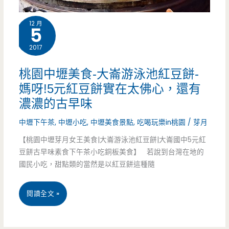
漢
12 月
套
5
餐
2017
真
桃園中壢美食-大崙游泳池紅豆餅-
的
媽呀!5元紅豆餅實在太佛心，還有
濃濃的古早味
可
中壢下午茶
,
中壢小吃
,
中壢美食景點
,
吃喝玩樂in桃園
/
芽月
以
【桃園中壢芽月女王美食|大崙游泳池紅豆餅|大崙國中5元紅
吃
豆餅古早味素食下午茶小吃銅板美食】 若說到台灣在地的
飽
國民小吃，甜點類的當然是以紅豆餅這種隨
飽
桃
閱讀全文 »
園