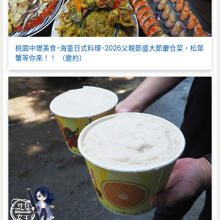
桃園中壢美食-海童日式料理-2026父親節盛大節慶合菜，松葉
蟹等你來！！ （邀約）