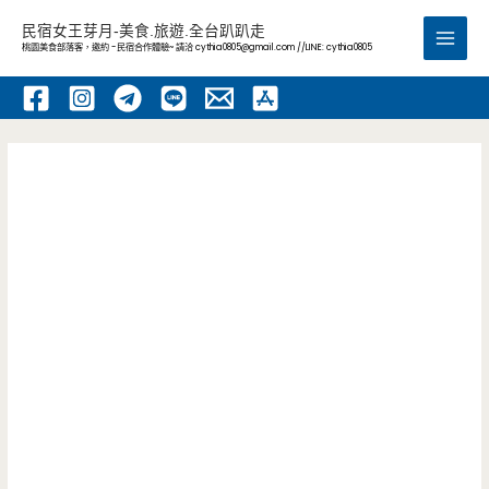
跳
民宿女王芽月-美食.旅遊.全台趴趴走
至
桃園美食部落客，邀約 -民宿合作體驗~ 請洽
cythia0805@gmail.com
//LINE: cythia0805
Main
主
要
Men
內
容