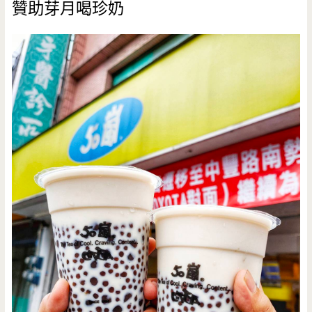
贊助芽月喝珍奶