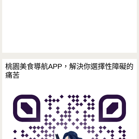
媽
呀!5
元
紅
豆
餅
桃園美食導航APP，解決你選擇性障礙的
痛苦
實
在
太
佛
心，
還