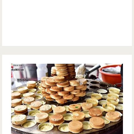
直
火
的
香
腸
好
吃
又
夠
味，
男
子