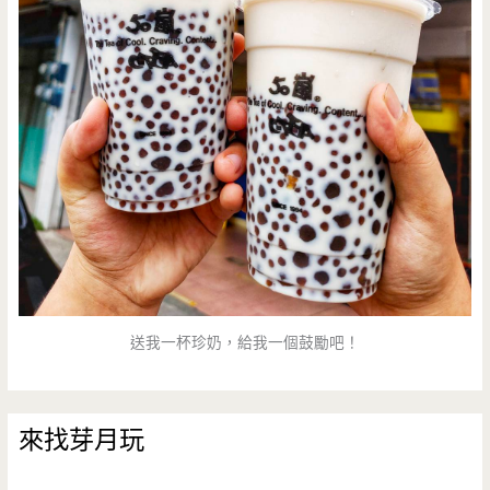
送我一杯珍奶，給我一個鼓勵吧！
來找芽月玩