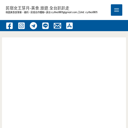
跳
民宿女王芽月-美食.旅遊.全台趴趴走
至
桃園美食部落客，邀約 -民宿合作體驗~ 請洽
cythia0805@gmail.com
//LINE: cythia0805
Main
主
要
Men
內
容