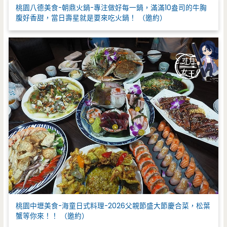
桃園八德美食-朝鼎火鍋-專注做好每一鍋，滿滿10盎司的牛胸
腹好香甜，當日壽星就是要來吃火鍋！ （邀約）
桃園中壢美食-海童日式料理-2026父親節盛大節慶合菜，松葉
蟹等你來！！ （邀約）