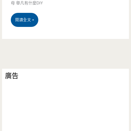
母 舉凡有什麼DIY
民
送
收
宿
2016
住
閱讀全文 »
服
–
宜
宿
務
在
蘭
券
費/
河
五
福
邊
結
州
的
廣告
限
菜/
歐
時
住
式
景
家
建
點
築，
–
竟
大