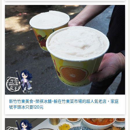
新竹竹東美食-榮祺冰舖-躲在竹東菜市場的超人氣老店，家庭
號芋頭冰只要120元