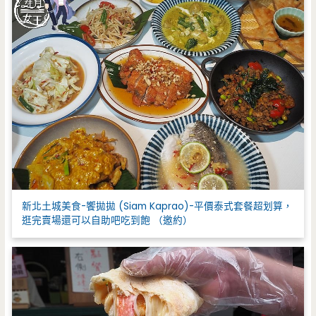
新北土城美食-饗拋拋 (Siam Kaprao)-平價泰式套餐超划算，
逛完賣場還可以自助吧吃到飽 （邀約）