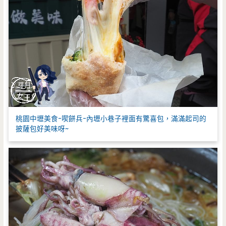
桃園中壢美食-喫餅兵-內壢小巷子裡面有驚喜包，滿滿起司的
披薩包好美味呀~