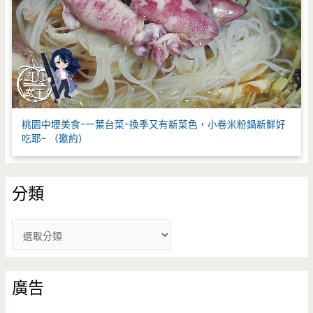
桃園中壢美食-一葉台菜-換季又有新菜色，小卷米粉鍋新鮮好
吃耶~ （邀約）
分類
分
類
廣告