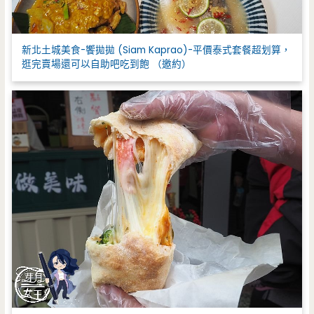
新北土城美食-饗拋拋 (Siam Kaprao)-平價泰式套餐超划算，
逛完賣場還可以自助吧吃到飽 （邀約）