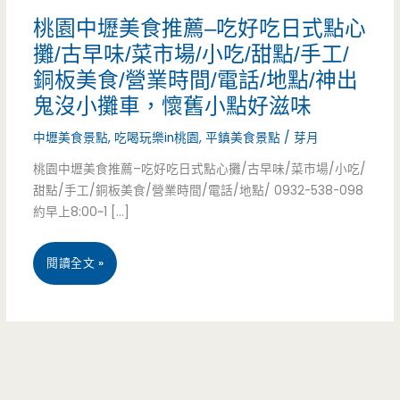
桃園中壢美食推薦–吃好吃日式點心
攤/古早味/菜市場/小吃/甜點/手工/
銅板美食/營業時間/電話/地點/神出
鬼沒小攤車，懷舊小點好滋味
中壢美食景點
,
吃喝玩樂in桃園
,
平鎮美食景點
/
芽月
桃園中壢美食推薦–吃好吃日式點心攤/古早味/菜市場/小吃/
甜點/手工/銅板美食/營業時間/電話/地點/ 0932-538-098
約早上8:00~1 […]
桃
閱讀全文 »
園
中
壢
美