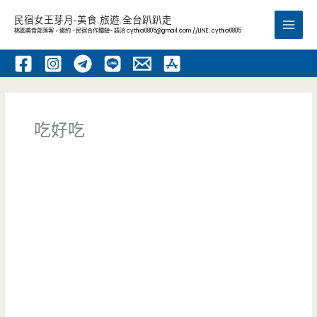
跳
民宿女王芽月-美食.旅遊.全台趴趴走
至
桃園美食部落客，邀約 -民宿合作體驗~ 請洽
cythia0805@gmail.com
//LINE: cythia0805
Main
主
要
Men
內
容
吃好吃