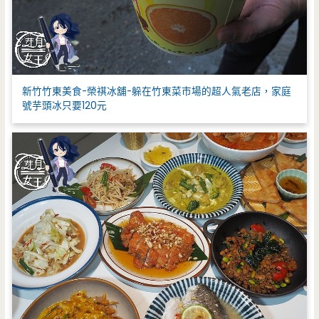
新竹竹東美食-榮祺冰舖-躲在竹東菜市場的超人氣老店，家庭
號芋頭冰只要120元