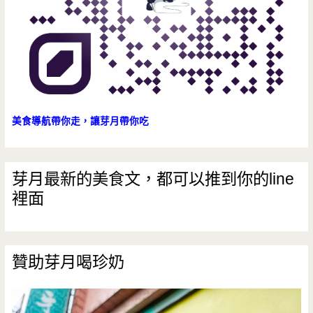
工/
銅
板
美
食/
美食導航帶你走，讓芽月帶你吃
營
業
芽月最新的美食文，都可以推到你的line
裡面
時
間/
電
贊助芽月喝珍奶
話/
地