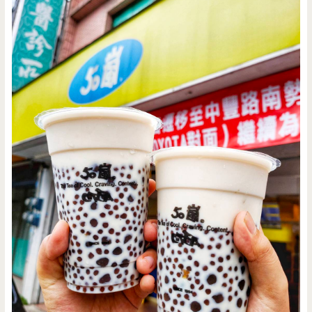
點/
神
出
鬼
沒
小
攤
車，
懷
舊
小
點