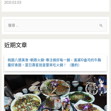
2021.02.03
搜
尋
關
鍵
近期文章
字
:
桃園八德美食-朝鼎火鍋-專注做好每一鍋，滿滿10盎司的牛胸
腹好香甜，當日壽星就是要來吃火鍋！ （邀約）