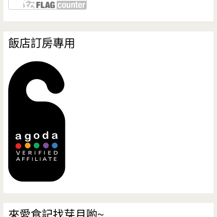
飯店訂房專用
來愛食記找芽月喲~