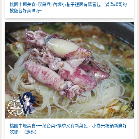
桃園中壢美食-喫餅兵-內壢小巷子裡面有驚喜包，滿滿起司的
披薩包好美味呀~
桃園中壢美食-一葉台菜-換季又有新菜色，小卷米粉鍋新鮮好
吃耶~ （邀約）