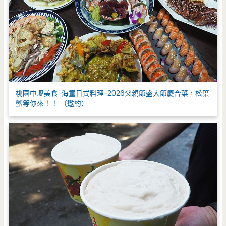
桃園中壢美食-海童日式料理-2026父親節盛大節慶合菜，松葉
蟹等你來！！ （邀約）