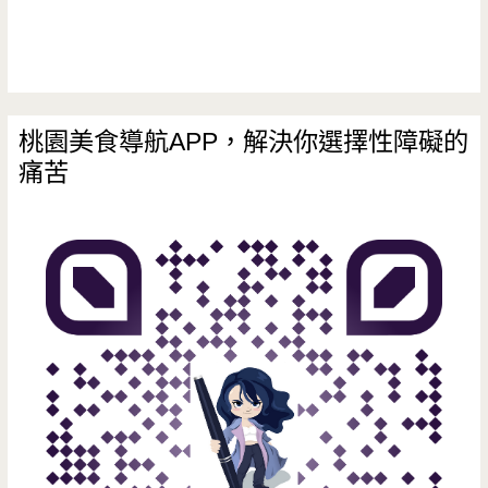
攤/
古
早
味/
桃園美食導航APP，解決你選擇性障礙的
痛苦
菜
市
場/
小
吃/
甜
點/
手