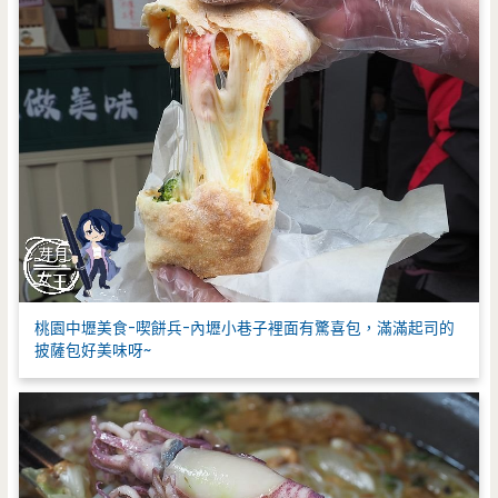
桃園中壢美食-喫餅兵-內壢小巷子裡面有驚喜包，滿滿起司的
披薩包好美味呀~