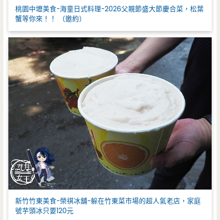
桃園中壢美食-海童日式料理-2026父親節盛大節慶合菜，松葉
蟹等你來！！ （邀約）
新竹竹東美食-榮祺冰舖-躲在竹東菜市場的超人氣老店，家庭
號芋頭冰只要120元