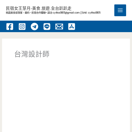
跳
民宿女王芽月-美食.旅遊.全台趴趴走
至
桃園美食部落客，邀約 -民宿合作體驗~ 請洽
cythia0805@gmail.com
//LINE: cythia0805
Main
主
要
Men
內
容
台灣設計師