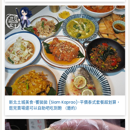
新北土城美食-饗拋拋 (Siam Kaprao)-平價泰式套餐超划算，
逛完賣場還可以自助吧吃到飽 （邀約）