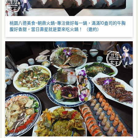
桃園八德美食-朝鼎火鍋-專注做好每一鍋，滿滿10盎司的牛胸
腹好香甜，當日壽星就是要來吃火鍋！ （邀約）