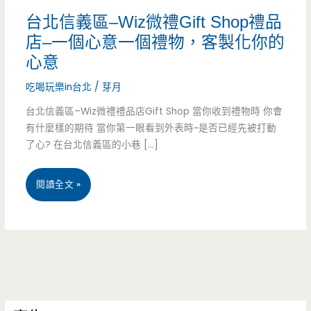
台北信義區–Wiz微禮Gift Shop禮品
店–一個心意一個禮物，客製化你的
心意
吃喝玩樂in台北
/
芽月
台北信義區–Wiz微禮禮品店Gift Shop 當你收到禮物時 你會
有什麼樣的期待 當你第一眼看到外表時~是否已經先被打動
了心? 在台北信義區的小巷 […]
台
閱讀全文 »
北
信
義
區