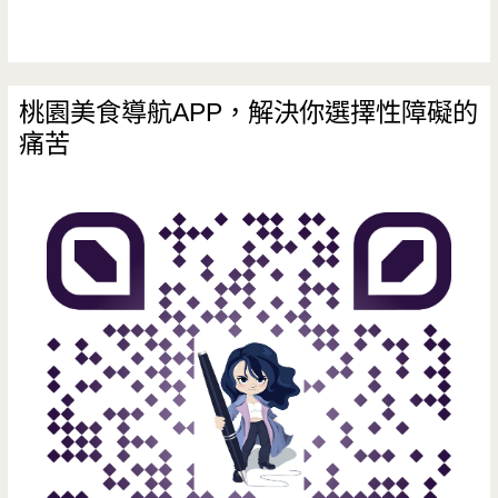
心
意
一
桃園美食導航APP，解決你選擇性障礙的
痛苦
個
禮
物，
客
製
化
你
的
心