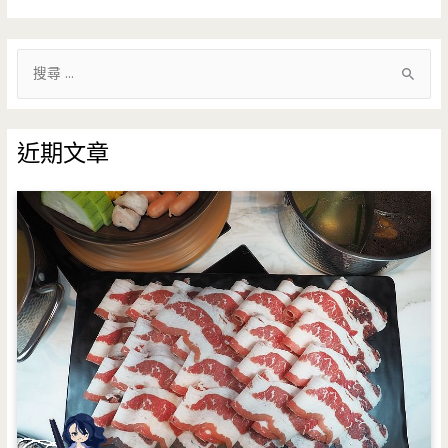
搜
尋
關
鍵
近期文章
字
: