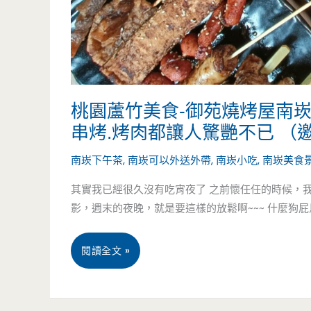
桃園蘆竹美食-御苑燒烤屋南
串烤.烤肉都讓人驚艷不已 （
南崁下午茶
,
南崁可以外送外帶
,
南崁小吃
,
南崁美食
其實我已經很久沒有吃宵夜了 之前懷任任的時候，我
影，週末的夜晚，就是要這樣的放鬆啊~~~ 什麼狗屁鳥 
桃
閱讀全文 »
園
蘆