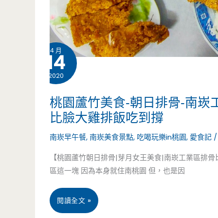
眼
鐵
4 月
皮
14
屋，
2020
串
桃園蘆竹美食-朝日排骨-南崁
烤.
比臉大雞排飯吃到撐
烤
南崁早午餐
,
南崁美食景點
,
吃喝玩樂in桃園
,
愛食記
肉
【桃園蘆竹朝日排骨|芽月女王美食|南崁工業區排
區這一塊 因為本身就住南桃園 但，也是因
都
讓
桃
閱讀全文 »
人