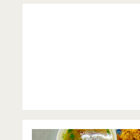
竹
美
食-
御
苑
燒
烤
屋
南
崁