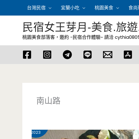
跳
台灣民宿
宜蘭小吃
桃園美食
食尚
至
主
民宿女王芽月-美食.旅遊
要
桃園美食部落客，邀約 -民宿合作體驗~ 請洽
cythia08
內
容
南山路
8 月
27
2023