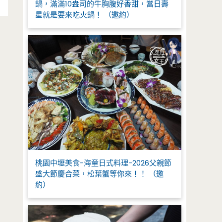
鍋，滿滿10盎司的牛胸腹好香甜，當日壽
星就是要來吃火鍋！ （邀約）
桃園中壢美食-海童日式料理-2026父親節
盛大節慶合菜，松葉蟹等你來！！ （邀
約）