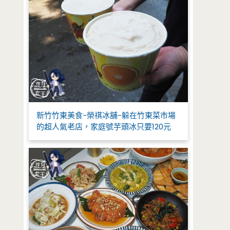
新竹竹東美食-榮祺冰舖-躲在竹東菜市場
的超人氣老店，家庭號芋頭冰只要120元