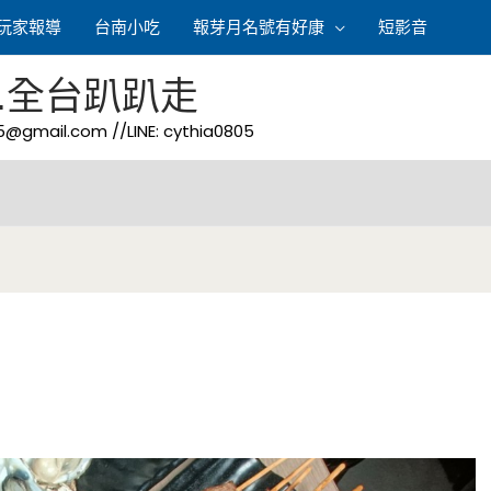
玩家報導
台南小吃
報芽月名號有好康
短影音
.全台趴趴走
05@gmail.com
//LINE: cythia0805