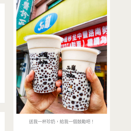
送我一杯珍奶，給我一個鼓勵吧！