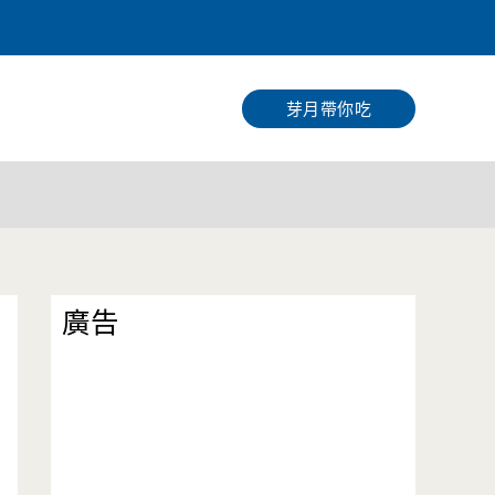
搜
尋
芽月帶你吃
廣告