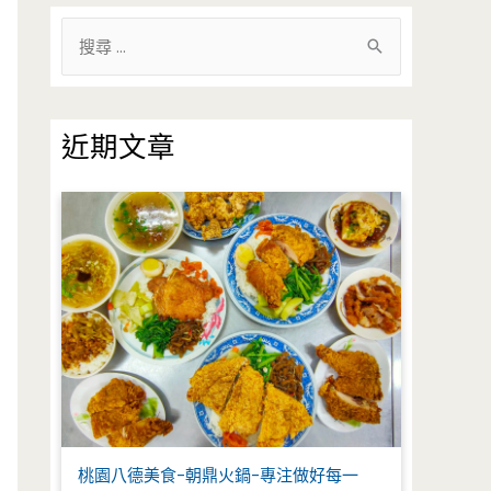
搜
尋
關
鍵
近期文章
字
:
桃園八德美食-朝鼎火鍋-專注做好每一