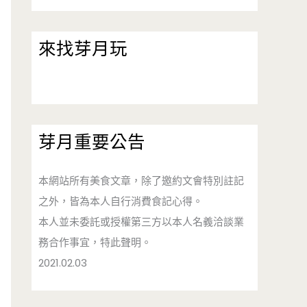
來找芽月玩
芽月重要公告
本網站所有美食文章，除了邀約文會特別註記
之外，皆為本人自行消費食記心得。
本人並未委託或授權第三方以本人名義洽談業
務合作事宜，特此聲明。
2021.02.03