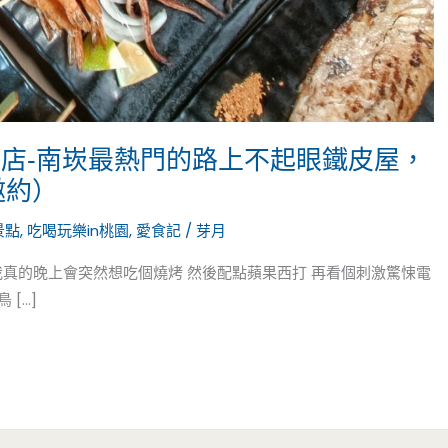
崁店-南崁最熱門的路上不起眼鐵皮屋，
邀約）
景點
,
吃喝玩樂in桃園
,
愛食記
/
芽月
真的晚上會突然想吃個燒烤 然後配點蘋果西打 再看個刺激驚悚電
[…]