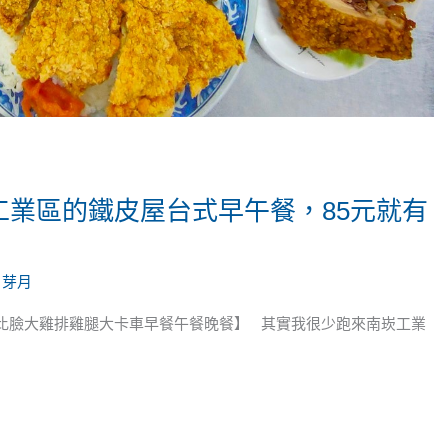
工業區的鐵皮屋台式早午餐，85元就有
/
芽月
骨比臉大雞排雞腿大卡車早餐午餐晚餐】 其實我很少跑來南崁工業