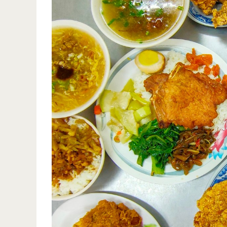
店-
南
崁
最
熱
門
的
路
上
不
起